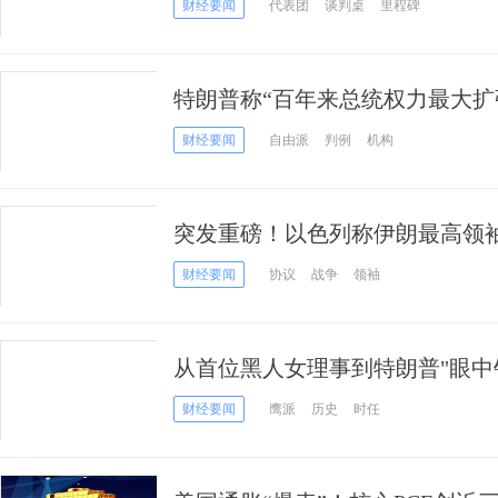
财经要闻
代表团
谈判桌
里程碑
特朗普称“百年来总统权力最大扩
总统解雇权 推翻一项有90年历史
财经要闻
自由派
判例
机构
突发重磅！以色列称伊朗最高领袖
告战争恐在两天内重启
财经要闻
协议
战争
领袖
从首位黑人女理事到特朗普"眼中
传奇人生
财经要闻
鹰派
历史
时任