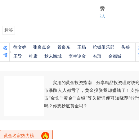
赞
2人
标签
徐文婷
张良点金
景良东
王杨
抢钱俱乐部
头狼
名
博
王导
杜康
秋末悔城
李生论金
右琅
金都城
实用的黄金投资指南，分享精品投资理财诀
市暴跌人人都亏了，黄金投资我却赚钱了！支持
击“金饰”“黄金”“白银”等关键词便可知晓即时
吗？你想抄底黄金吗？
黄金名家热力榜