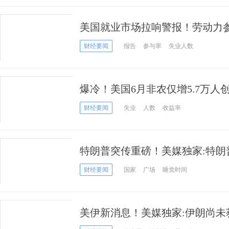
美国就业市场拉响警报！劳动力参
万人退出求职大军
财经要闻
报告
参与率
失业人数
爆冷！美国6月非农仅增5.7万人
加息押注
财经要闻
失业
人数
收益率
特朗普突传重磅！美媒独家:特朗
表演讲 华盛顿烟花或延至深夜
财经要闻
国家
广场
睡觉时间
美伊新消息！美媒独家:伊朗尚未
元解冻资金 “一分没拿到”