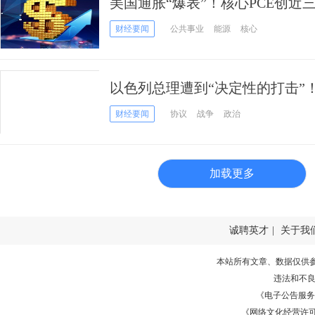
美国通胀“爆表”！核心PCE创近
息预期再升温
财经要闻
公共事业
能源
核心
以色列总理遭到“决定性的打击”
塔尼亚胡成为最大“受害者”
财经要闻
协议
战争
政治
加载更多
诚聘英才
|
关于我
本站所有文章、数据仅供
违法和不
《电子公告服务许可证
《网络文化经营许可证》