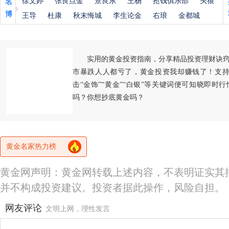
徐文婷
张良点金
景良东
王杨
抢钱俱乐部
头狼
名
博
王导
杜康
秋末悔城
李生论金
右琅
金都城
实用的黄金投资指南，分享精品投资理财诀
市暴跌人人都亏了，黄金投资我却赚钱了！支持
击“金饰”“黄金”“白银”等关键词便可知晓即时
吗？你想抄底黄金吗？
黄金名家热力榜
黄金网声明：黄金网转载上述内容，不表明证实其
并不构成投资建议。投资者据此操作，风险自担。
网友评论
文明上网，理性发言