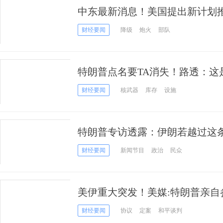
中东最新消息！美国提出新计划
降温
财经要闻
降级
炮火
部队
特朗普点名要TA消失！路透：这
强筹码
财经要闻
核武器
库存
设施
特朗普专访透露：伊朗若越过这条
攻性军事行动
财经要闻
新闻节目
政治
民众
美伊重大突发！美媒:特朗普亲自
已于3天前达成一致
财经要闻
协议
定案
和平谈判