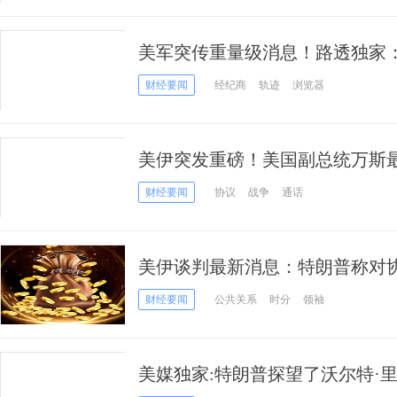
美军突传重量级消息！路透独家
据追踪的目标
财经要闻
经纪商
轨迹
浏览器
美伊突发重磅！美国副总统万斯
朗“非常接近”达成协议
财经要闻
协议
战争
通话
美伊谈判最新消息：特朗普称对协
拦截5架伊朗无人机
财经要闻
公共关系
时分
领袖
美媒独家:特朗普探望了沃尔特·