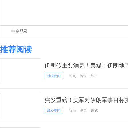
中金登录
推荐阅读
伊朗传重要消息！美媒：伊朗地
显美国轰炸计划局限
财经要闻
地点
隧道
战术
突发重磅！美军对伊朗军事目标实
命卫队打击美军基地
财经要闻
行径
伤者
设施