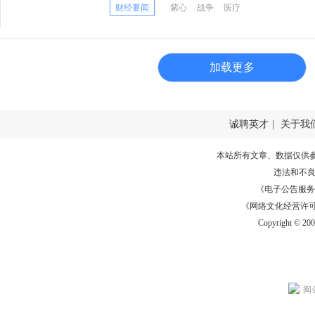
伊朗战争中受伤的14名士兵
财经要闻
紫心
战争
医疗
加载更多
诚聘英才
|
关于我
本站所有文章、数据仅供
违法和不
《电子公告服务许可证
《网络文化经营许可证》
Copyright © 20
闽公