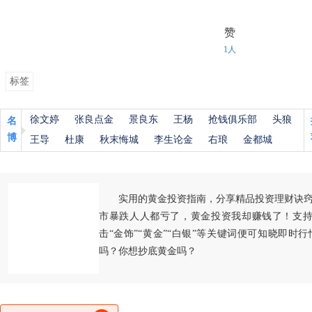
赞
1人
标签
徐文婷
张良点金
景良东
王杨
抢钱俱乐部
头狼
名
博
王导
杜康
秋末悔城
李生论金
右琅
金都城
实用的黄金投资指南，分享精品投资理财诀
市暴跌人人都亏了，黄金投资我却赚钱了！支持
击“金饰”“黄金”“白银”等关键词便可知晓即时
吗？你想抄底黄金吗？