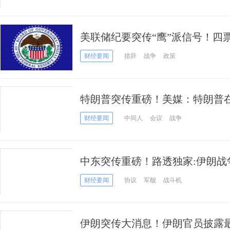
美联储纪要突传“鹰”派信号！四票
多，加息选项重回桌面
财经要闻
措辞
战争
政策
特朗普突传重磅！美媒：特朗普
计划召开会议
财经要闻
中间人
会议
战争
中东突传重磅！路透独家:伊朗战
部署战斗机中队及数千兵力
财经要闻
协议
军舰
战斗机
伊朗突传大消息！伊朗官员披露最