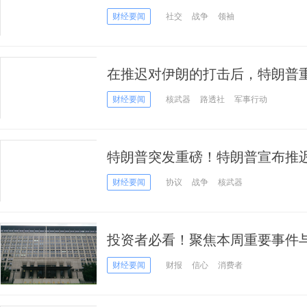
袭击首日情形曝光
财经要闻
社交
战争
领袖
在推迟对伊朗的打击后，特朗普
议“很有可能达成”！
财经要闻
核武器
路透社
军事行动
特朗普突发重磅！特朗普宣布推
袭击 究竟发生了什么？
财经要闻
协议
战争
核武器
投资者必看！聚焦本周重要事件与
成品油调价、普京访华最新消息、英
财经要闻
财报
信心
消费者
月18日）