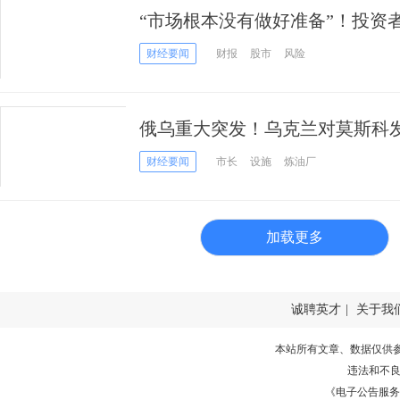
“市场根本没有做好准备”！投资
一“黑天鹅”冲击
财经要闻
财报
股市
风险
俄乌重大突发！乌克兰对莫斯科
模的袭击” 至少三人死亡
财经要闻
市长
设施
炼油厂
加载更多
诚聘英才
|
关于我
本站所有文章、数据仅供
违法和不
《电子公告服务许可证