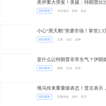
美伊重大突发！美媒：特朗普比
复大规模作战行动
财经要闻
外交途径
政府
机会
小心“黑天鹅”突袭市场！掌管2.
朗战争恐促使美联储加息
财经要闻
主席
会议
战争
是什么让特朗普非常生气？伊朗
平方案回应的要点
财经要闻
制裁
石油
战争
俄乌传来重量级表态！普京表示
束
财经要闻
军事装备
战争
誓言