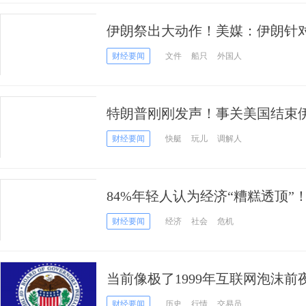
伊朗祭出大动作！美媒：伊朗针
规，旨在巩固战时成果
财经要闻
文件
船只
外国人
特朗普刚刚发声！事关美国结束伊
结束 那将一目了然”
财经要闻
快艇
玩儿
调解人
84%年轻人认为经济“糟糕透顶”
财经要闻
经济
社会
危机
当前像极了1999年互联网泡沫前
市还有1到2年”，沃什“没机会”降
财经要闻
历史
行情
交易员