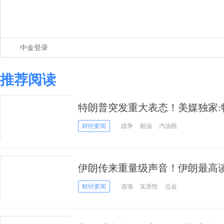
中金登录
推荐阅读
特朗普突发重大表态！美媒独家:
内”暂停征收汽油税
财经要闻
战争
航油
汽油税
伊朗传来重量级声音！伊朗最高
所有选项做好准备”
财经要闻
选项
实质性
总会