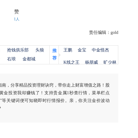
赞
1人
责任编辑：gold
杨
抢钱俱乐部
头狼
王鹏
金宝
中金怪杰
推
荐
金
右琅
金都城
K线之王
杨朋威
旷少林
指南，分享精品投资理财诀窍，带你走上财富增值之路！股
黄金投资我却赚钱了！支持贵金属1秒查行情，菜单栏点
白银”等关键词便可知晓即时行情报价。亲，你关注金价波动
？