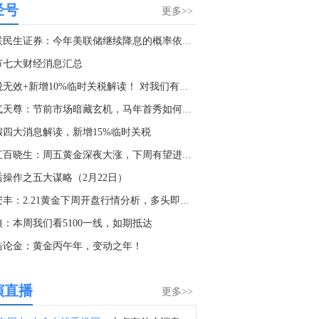
经号
截至23:00收盘，国内期货主力合约涨多跌少，纯碱涨超3%，乙二醇（EG）涨超2%，燃料油、焦煤涨近2%。跌幅方面，合成橡胶跌超1%。
更多>>
0:17
国联民生证券：今年美联储继续降息的概率依然不低
美国7月纽约联储1年通胀预期 3.63%，预期3.71%，前值3.67%。
节七大财经消息汇总
5:33
关税无效+新增10%临时关税解读！ 对我们有哪些影响？
金十数据8月7日讯，据中国铁路上海局集团有限公司‌消息，为确保铁路运输和旅客出行安全，铁路部门密切关注台风“白海豚”路径变化和后续影响，及时启动防台防汛应急响应，调整部分线路列车开行方案，计划对8月9日至10日衢九铁路、沪昆铁路、萧甬铁路，8月9日至11日衢宁铁路、甬金铁路，8月9日至12日金千铁路，8月9日至13日皖赣铁路等部分区段部分时段途经列车，采取临时停运措施。
淘气天尊：节前市场暗藏玄机，马年首秀如何破局？
1:28
假四大消息解读，新增15%临时关税
美国共和党参议员卡西迪：将投票支持托德·布兰奇出任司法部长的提名。
外汇百晓生：周五黄金深夜大涨，下周有望进一步看5150
0:00
后操作之五大谋略（2月22日）
美国7月纽约联储1年通胀预期将于十分钟后公布。
许安丰：2.21黄金下周开盘行情分析，多头即将一往无前
7:49
狼：本周我们看5100一线，如期抵达
美联储巴尔金：目前尚不清楚人工智能对整体生产力水平的影响有多大。
皓论金：黄金丙午年，变动之年！
4:50
美联储巴尔金：仍然从接触者那里听到很多关于通胀和成本压力的信息。
演直播
更多>>
4:35