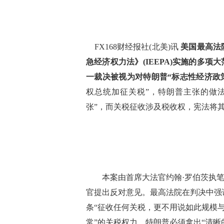
FX168财经报社(北美)讯
美国最高法院
急经济权力法》(IEEPA)实施的多
一裁决被视为对特朗普“标志性经济政
权总统加征关税”，特朗普主张的做
张”，而关税征收涉及税收权，宪法将
本案由首席大法官约翰·罗伯茨执笔
官提出反对意见。最高法院在判决中强
条“征收任何关税，更不用说如此规模
常”的关税权力，特朗普必须拿出“清晰