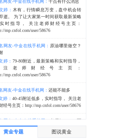
名网友-中金在线手机网：
十点有什么消息
预测平台Kalshi数据显示，美联储下个月维持利率不变的概率升至65%。
文婷：
木有，行情瞬息万变，盘中机会转
6:51
即逝。 为了让大家第一时间获取最新策略
美联储巴尔金：衡量就业市场健康的最佳指标是失业率。
实时指导， 关注老师财经号主页：
p://mp.cnfol.com/user/58676
名网友-中金在线手机网：
原油哪里做空？
谢
文婷：
79-80附近，最新策略和实时指导，
关注老师财经号主页：
p://mp.cnfol.com/user/58676
名网友-中金在线手机网：
还能不能多
文婷：
40-45附近低多，实时指导， 关注老
经号主页：http://mp.cnfol.com/user/58676
名网友-中金在线手机网：
老师好，4345可
多吗？
黄金专题
图说黄金
文婷：
40-45附近多，带上止损博弈，为了