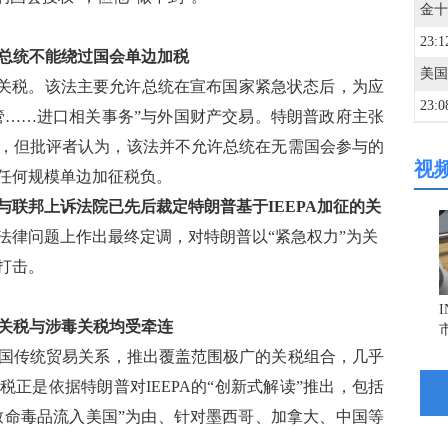
23:1
”，总统不能绕过国会单边加税
及关税。该法主要允许总统在宣布国家紧急状态后，为应
23:0
监管……进口相关事务”与外国财产交易。特朗普政府主张
，但批评者认为，该法并不允许总统在无需国会参与的
视
23:0
任何规模单边加征税负。
联邦上诉法院已先后裁定特朗普基于IEEPA加征的关
23:0
法律问题上作出最终定调，对特朗普以“紧急权力”为关
打击。
欢迎
23:0
等关税与涉毒关税均受牵连
国传统贸易关系，推出覆盖范围极广的关税组合，几乎
23:0
正是依据特朗普对IEEPA的“创新式解读”推出，包括
“致命毒品流入美国”为由、针对墨西哥、加拿大、中国等
23:0