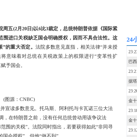
周五(2月20日)以6比3裁定，总统特朗普依据《国际紧
项大范围进口关税缺乏国会明确授权，因而不具合法性。这
24
策”的重大否定。
法院多数意见直指，相关法律“并未授
23:2
法将意味着对总统在关税政策上的权限进行“变革性扩
其赋予国会。
23:2
23:2
(图源：CNBC)
并宣读多数意见。托马斯、阿利托与卡瓦诺三位大法
23:1
调，在特朗普之前，没有任何总统曾动用该争议法
与范围的关税”。法院同时指出，若要获得如此“非同寻
23:1
的国会授权”，但他“做不到”。