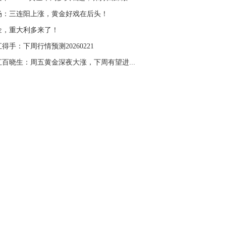
名网友-中金在线手机网：
二十美金的幅
杨：三连阳上涨，黄金好戏在后头！
。70一50？。
金，重大利多来了！
文婷：
带上止损博弈，实时指导， 关注老
经号主页：http://mp.cnfol.com/user/58676
汇得手：下周行情预测20260221
外汇百晓生：周五黄金深夜大涨，下周有望进一步...
名网友-中金在线手机网：
老师好，金现在
样操作？
文婷：
70附近高空，50附近低多，最新策
和实时指导， 关注老师财经号主页：
p://mp.cnfol.com/user/58676