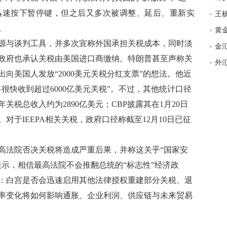
匿
迅速按下暂停键，但之后又多次被调整、延后、重新实
王
度
。
黄
徐
与谈判工具，并多次宣称外国承担关税成本，同时淡
师财
金
政府也承认关税由美国进口商缴纳。特朗普甚至声称关
匿
向美国人发放“2000美元关税分红支票”的想法。他近
怎
很快收到超过6000亿美元关税”。不过，其他统计口径
徐
关税总收入约为2890亿美元；CBP披露其在1月20日
略
htt
元。对于IEEPA相关关税，政府口径称截至12月10日已征
法院否决关税将造成严重后果，并称这关乎“国家安
表示，相信最高法院不会推翻总统的“标志性”经济政
：白宫是否会迅速启用其他法律授权重建部分关税、退
率变化将如何影响通胀、企业利润、供应链与未来贸易