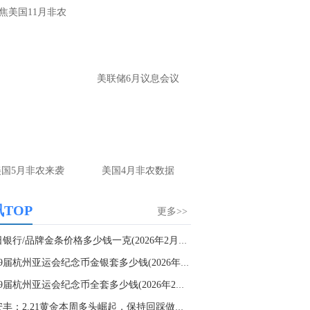
大家第一时间获取最新策略和实时指
焦美国11月非农
导， 关注老师财经号主页：
p://mp.cnfol.com/user/58676
名网友-中金在线手机网：
黄金多，看到什
美联储6月议息会议
位置呢？
文婷：
冲破75，看85-4400附近，行情瞬息
变，盘中机会转瞬即逝。 为了让大家第一
间获取最新策略和实时指导， 关注老师财
主页：http://mp.cnfol.com/user/58676
美国5月非农来袭
美国4月非农数据
名网友-中金在线手机网：
能回撤到30
文婷：
先看破了40会到30，最新策略和实
TOP
更多>>
时指导， 关注老师财经号主页：
p://mp.cnfol.com/user/58676
今日银行/品牌金条价格多少钱一克(2026年2月21...
第19届杭州亚运会纪念币金银套多少钱(2026年2月...
名网友-中金在线手机网：
止损多少 老师
第19届杭州亚运会纪念币全套多少钱(2026年2月21...
文婷：
7美金
许安丰：2.21黄金本周多头崛起，保持回踩做多不...