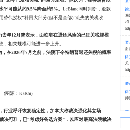
约占“迄今已发布关税”的60%左右。他认为，在特朗普以
匿
平可能从约9.5%降至约5%。
LeBlanc同时判断，退款
徐
22:3
瞬
替代授权“补回大部分(但不是全部)”流失的关税收
和
htt
P)去年12月曾表示，面临潜在退还风险的已征关税规模
匿
收，相关规模可能进一步上升。
谢
认为，在2026年7月之前，法院下令特朗普退还关税的概率
徐
htt
匿
徐
(图源：Kalshi)
师财
”，行业呼吁恢复确定性，加拿大称裁决强化其立场
匿
以
裁决可耻，已“考虑好备选方案”，以应对最高法院裁决
徐