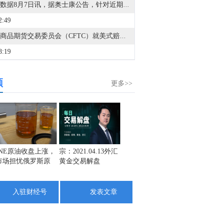
金十数据8月7日讯，据奥士康公告，针对近期市场对英伟达、谷歌、AMD等AI（人工智能）相关产业链业务合作情况关注度较高的情况，公司经自查表示，截至目前，公司未与英伟达、谷歌开展订单合作，公司与AMD的业务合作处于产品送样阶段，尚未形成规模化收入，能否通过客户认证存在不确定性。2025年度，公司AI服务器相关产品营业收入占公司营业收入的比例不足1%，AIPC（人工智能个人电脑）相关产品营业收入占公司营业收入的比例约7%。公司AI相关业务目前对公司整体营业收入和利润贡献极小，不会对公司经营业绩产生重大影响。
2:49
美国商品期货交易委员会（CFTC）就美式赔率风险对预测市场发出警告。
8:19
俄罗斯国防部：俄罗斯军队在黑海击中两艘货船。
频
4:25
更多>>
非农爆冷再给黄金添一把火，金价时隔一个半月再度逼近4400，技术面与资金面共同发出信号，将迫使第二批资金加速买入？点击帮你解开黄金能否复刻去年“疯牛”的秘密>>
4:23
查看今日快讯信息
1:12
INE原油收盘上涨，
宗：2021.04.13外汇
盛文兵：通胀预期
栾雪：
市场担忧俄罗斯原
黄金交易解盘
再度升温 且看美联
外汇上
纽约联储：七月劳动力市场预期表现不一。7月当前和预期的个人财务状况展望有所改善。
油出口受阻
储如何应对
0:48
入驻财经号
发表文章
纽约联储：7月份，三年期预期通胀率维持在3.3%不变；五年期预期通胀率维持在3%不变。
0:30