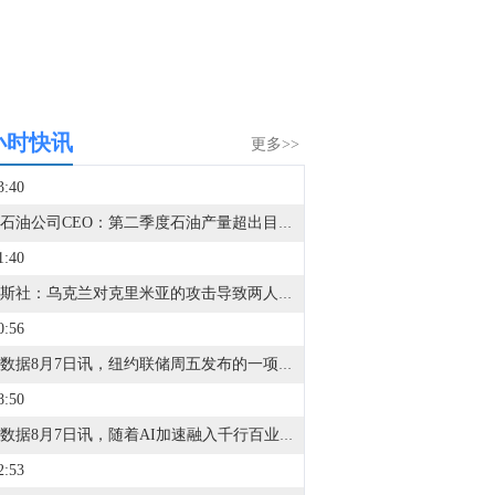
小时快讯
更多>>
3:40
巴西石油公司CEO：第二季度石油产量超出目标20万桶/日。
1:40
据塔斯社：乌克兰对克里米亚的攻击导致两人死亡。
0:56
金十数据8月7日讯，纽约联储周五发布的一项调查显示，美国人在7月份对就业市场的整体预期有所改善，同时对未来通胀的预期也有所下降。调查显示，如果失业，受访者认为自己能够找到新工作的概率升至46.2%，为今年以来最高水平。这一改善在高中学历或以下人群，以及家庭年收入低于5万美元的人群中最为明显。与此同时，消费者对未来一年通胀率的预期从此前的3.7%小幅降至3.6%。而对于未来三年和五年的通胀预期，则分别维持在3.3%和3%不变。不过消费者仍然对整体劳动力市场状况感到担忧。预计未来一年失业率将上升的平均概率有所上升。这一上升趋势在各年龄段和收入群体中普遍存在。受访者认为未来一年内失去工作的可能性也略有上升，但仍低于12个月平均值。
8:50
金十数据8月7日讯，随着AI加速融入千行百业，大模型的词元调用量持续攀升。数据显示，7月27日至8月2日，中国AI大模型周调用量达28.13万亿词元，已连续十四周位居全球首位。从多家词元供应平台了解到，目前词元需求正处于高速增长阶段，高峰期更是供不应求。面对激增的词元需求与阶段性的算力紧缺，多家大模型企业的定价模式也在随之发生变化，正从“按量计费”走向“精细化与动态定价”。Kimi推出了每月39元到559元的四档订阅套餐，DeepSeek则将上调大模型开放接口的价格，预计未来还将推出“峰谷定价”，即每日上午9点到12点、下午2点到6点为高峰时段，价格是平时的两倍。（央视财经）
2:53