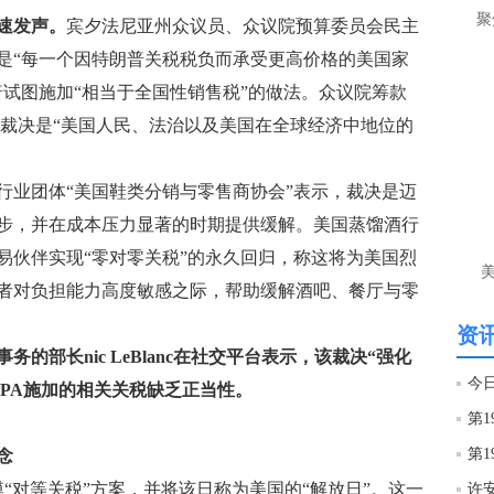
让
聚
速发声。
宾夕法尼亚州众议员、众议院预算委员会民主
，该裁决是“每一个因特朗普关税税负而承受更高价格的美国家
htt
普试图施加“相当于全国性销售税”的做法。众议院筹款
匿
al也称裁决是“美国人民、法治以及美国在全球经济中地位的
么
徐
行业团体“美国鞋类分销与零售商协会”表示，裁决是迈
万
时
步，并在成本压力显著的时期提供缓解。美国蒸馏酒行
经号
易伙伴实现“零对零关税”的永久回归，称这将为美国烈
者对负担能力高度敏感之际，帮助缓解酒吧、餐厅与零
匿
徐
资讯
的部长nic LeBlanc在社交平台表示，该裁决“强化
htt
EPA施加的相关关税缺乏正当性。
匿
念
徐
“对等关税”方案，并将该日称为美国的“解放日”。这一