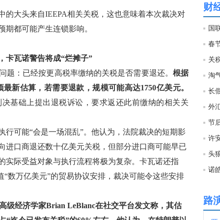
财
大头来自IEEPA相关关税，这也意味着本次裁决对
23:0
预期都可能产生连锁影响。
春
22:5
，卡瓦诺警告将成“烂摊子”
问题：已经按更高税率缴纳的关税是否需要退还。
根据
22:5
项最新估算，若需要退款，规模可能高达1750亿美元。
长
判决基础上提出退税诉讼，要求返还此前缴纳的相关关
22:5
节
行可能“会是一场混乱”。他认为，法院裁决的短期影
向进口商退还数十亿美元关税，但部分进口商可能早已
22:4
头
的实际受益对象与执行流程将极为复杂。卡瓦诺还指
诺
价值“数万亿美元”的贸易协议安排，裁决可能令这些安排
22:4
路
经济学家Brian LeBlanc在社交平台发文称，其估
22:4