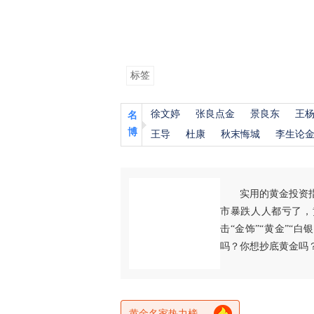
标签
徐文婷
张良点金
景良东
王
名
博
王导
杜康
秋末悔城
李生论
实用的黄金投资
市暴跌人人都亏了，
击“金饰”“黄金”“
吗？你想抄底黄金吗
黄金名家热力榜