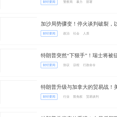
华府警队、部署国民警卫队
财经要闻
警察局
暴力
部署
加沙局势骤变！停火谈判破裂，
行动？
财经要闻
政治
社会
人质
特朗普突然“下狠手”！瑞士将被征
回事？
财经要闻
协议
议程
行政命令
特朗普升级与加拿大的贸易战！美
提高至35%
财经要闻
行业
豁免权
贸易谈判