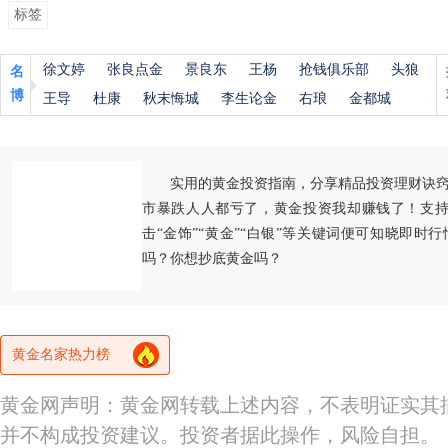
标签
徐文婷
张良点金
景良东
王杨
抢钱俱乐部
头狼
名
博
王导
杜康
秋末悔城
李生论金
右琅
金都城
实用的黄金投资指南，分享精品投资理财诀
市暴跌人人都亏了，黄金投资我却赚钱了！支持
击“金饰”“黄金”“白银”等关键词便可知晓即时
吗？你想抄底黄金吗？
黄金名家热力榜
黄金网声明：黄金网转载上述内容，不表明证实其
并不构成投资建议。投资者据此操作，风险自担。