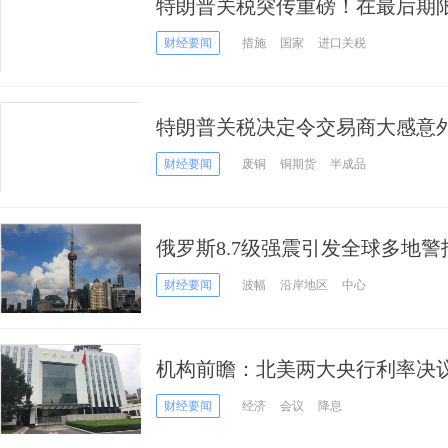
特朗普关税突传重磅！在最后期限
球最低关税
财经要闻
措施
国家
进口关税
特朗普关税决定令交易商大感意
20% 究竟怎么回事？
财经要闻
废铜
铜期货
半成品
俄罗斯8.7级强震引发全球多地警报
达中国浙沪沿海海域
财经要闻
波幅
沿岸地区
中心
机构前瞻：北美两大央行利率决
战” ？加拿大7月不降息或成共识
财经要闻
经济
会议
降息