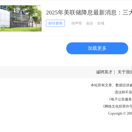
2025年美联储降息最新消息：三
筒”表示美联储本周还没准备好
财经要闻
传声筒
会议
全域
加载更多
诚聘英才
|
关于我
本站所有文章、数据仅供
违法和不
《电子公告服务许可证
《网络文化经营许可证》
Copyright © 20