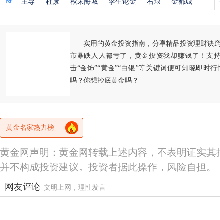
博
王导
杜康
秋末悔城
李生论金
右琅
金都城
实用的黄金投资指南，分享精品投资理财诀
市暴跌人人都亏了，黄金投资我却赚钱了！支持
击“金饰”“黄金”“白银”等关键词便可知晓即时
吗？你想抄底黄金吗？
黄金名家热力榜
黄金网声明：黄金网转载上述内容，不表明证实其
并不构成投资建议。投资者据此操作，风险自担。
网友评论
文明上网，理性发言