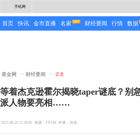
手机网
首页
快讯
金市直播
名家
财经要闻
行情
数据
黄金网
财经要闻
>>
>>
正文
等着杰克逊霍尔揭晓taper谜底？
派人物要亮相……
2021-08-26 21:36:02
来源：FX168
作者：佚名