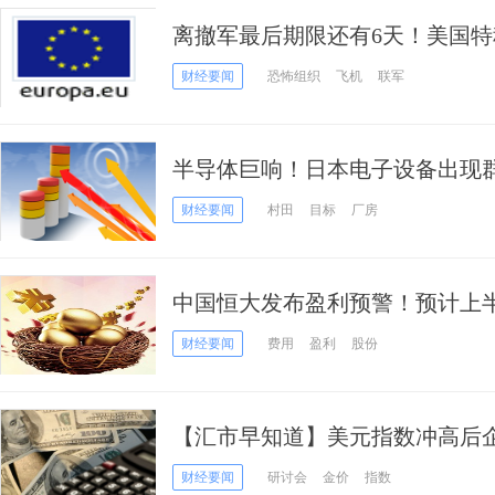
离撤军最后期限还有6天！美国
可能把所有美国人撤出阿富汗
财经要闻
恐怖组织
飞机
联军
半导体巨响！日本电子设备出现群
要据点宣布全面停工1周 智慧型
财经要闻
村田
目标
厂房
中国恒大发布盈利预警！预计上半年
同比下降29%-39%
财经要闻
费用
盈利
股份
【汇市早知道】美元指数冲高后企
静待杰克逊霍尔央行研讨会破局
财经要闻
研讨会
金价
指数