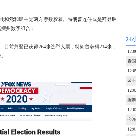
共和党和民主党两方票数胶着。特朗普连任或是拜登胜
摇摆州数字组合：
24
前拜登已获得264张选举人票，特朗普获得214张，
12:0
选。
泰国
12:0
12:0
12:0
12:0