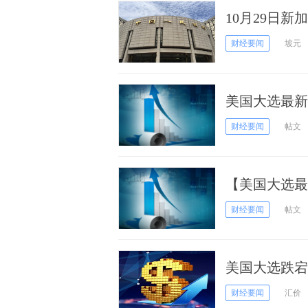
10月29日
财经要闻
坡元
美国大选最新
息 设标签和
财经要闻
帖文
【美国大选最
信息 设标签
财经要闻
帖文
美国大选跌宕
财经要闻
汇价