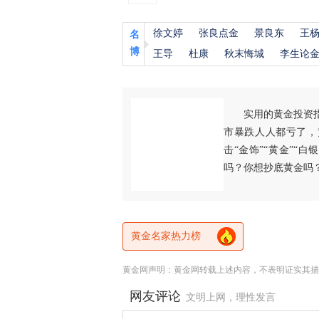
徐文婷
张良点金
景良东
王
名
博
王导
杜康
秋末悔城
李生论
实用的黄金投资
市暴跌人人都亏了，
击“金饰”“黄金”“
吗？你想抄底黄金吗
黄金名家热力榜
黄金网声明：黄金网转载上述内容，不表明证实其描
网友评论
文明上网，理性发言