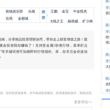
匿
李
11:3
杨
抢钱俱乐部
头狼
王鹏
金宝
中金怪杰
推
前
荐
金
右琅
金都城
K线之王
杨朋威
旷少林
匿
李
然
指南，分享精品投资理财诀窍，带你走上财富增值之路！股
弹
黄金投资我却赚钱了！支持贵金属1秒查行情，菜单栏点
白银”等关键词便可知晓即时行情报价。亲，你关注金价波动
匿
？
李
大
匿
农
李
述，仅供投资者参考，并不构成投资建议。投资者据此操作，风险自担。
更多评论>>
匿
李