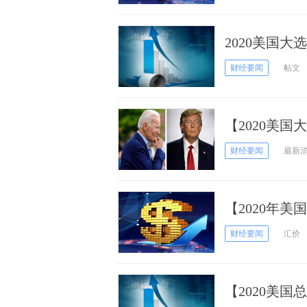
2020美国
性信息 设标
财经要闻
帖文
【2020美
称要在最高法
财经要闻
最新
【2020年
多地爆发抗议
财经要闻
汇价
【2020美