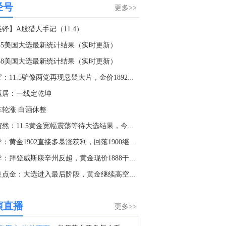
经号
金十图示：2026年08月07日（周五）全球汽车制造商市值变化
更多>>
7:15
锋】A股猎人手记（11.4）
金十数据8月7日讯，针对近日市场热议的“内地对境外保单收益征收20%个人所得税”传闻，香港保险业联会（HKFI）今日作出回应。保联表示，截至目前为止，有关部门尚未发布正式政策文件或执行细则，保联正持续了解及密切关注相关发展。因此，对有关讨论及传闻，保联暂不作揣测或评论。保联在回应中强调，预期客户对保障、财富传承及资产配置的需求仍然殷切。香港作为国际金融中心，保险产品具备产品设计灵活、多元货币配置、财富传承规划及服务专业到位等优势。保联认为，对有相关需求的客户而言，香港保险市场整体仍具吸引力及竞争力（一财）
5:35美国大选最新统计结果（实时更新）
6:17
4:38美国大选最新统计结果（实时更新）
7月马棕油出口向好、产需双增，但库存仍将维持在历史高位，马棕油期货高位回落。点击阅读。
金宝：11.5驴像两党再现悬疑大片，金价1892上多
5:48
赢居：一线定乾坤
美国非农今晚出炉，华尔街预期分歧巨大，现货黄金目前多空占比为54%-46%，现货白银多头占比近90%。后市情绪如何？欢迎前往“数据库-嘉盛市场晴雨表”查看并订阅（数据每10分钟更新1次）
车轮涨 白酒休整
0:51
赵寅然：11.5黄金宽幅震荡等待大选结果，今日行情走势分析
图示：2026年08月07日（周五）全球富豪榜
王导：黄金1902直接多暴涨获利，回落1900继续多不断！
9:20
王导：拜登威斯康辛州反超，黄金现价1888干多搏反弹！
金十图示：2026年08月07日（周五）全球主要科技与互联网公司市值变化
张良点金：大选进入最后阶段，黄金继续高空短线，1910继续空
5:38
金十数据8月7日讯，今日早盘三大指数震荡上行。截至午间收盘，沪指涨0.49%，深证成指涨1.31%，创业板指涨1.75%。盘面上，CRO概念走强，百花医药4连板；PCB概念掀涨停潮，景旺电子、红板科技等多股涨停；稀土永磁概念活跃，中国稀土等涨停。另外，CPO概念、小金属、元件、电子化学品等板块涨幅居前；数字货币概念、粮食概念、房地产、煤炭、游戏等板块跌幅居前。全市场约3000只个股下跌，半日成交额超1.6万亿元。
演直播
更多>>
2:31