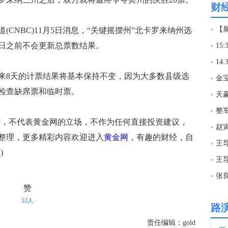
财
11:4
【展
NBC)11月5日消息，“关键摇摆州”北卡罗来纳州选
2日之前不会更新总票数结果。
1
11:4
1
8天的计票结果将基本保持不变，因为大多数县级选
11:4
检查缺席票和临时票。
天
整
11:4
，不代表黄金网的立场，不作为任何直接投资建议，
金十
整理，更多精彩内容欢迎进入
黄金网
，有趣的财经，自
11:3
)
11:3
赞
53人
路
11:3
责任编辑：gold