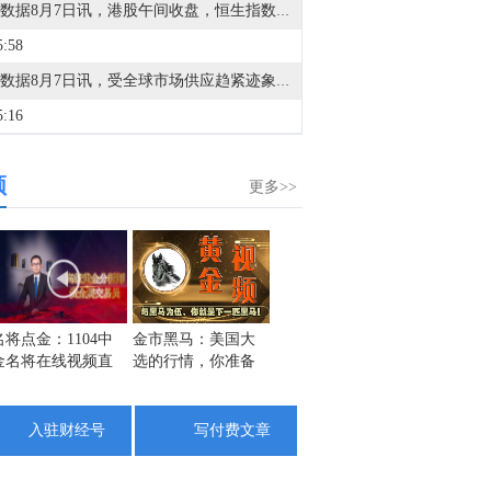
金十数据8月7日讯，港股午间收盘，恒生指数涨0.15%，恒生科技指数涨0.34%。恒指大市成交额半日达1411.85亿港元。盘面上，PCB概念、商业航天概念、医药外包概念、存储概念、芯片股集体走强，农业股、在线教育股跌幅居前。个股方面，MINIMAX-W(00100.HK)、智谱(02513.HK)涨超17%，兆易创新(03986.HK)涨超8%，金风科技(02208.HK)涨超7%，药明生物(02269.HK)涨超6%，信义光能(00968.HK)涨近6%；商汤(00020.HK)跌超4%，老铺黄金(06181.HK)跌超3%，新东方(09901.HK)跌超2%。
5:58
金十数据8月7日讯，受全球市场供应趋紧迹象推动，铜价大幅上涨，正迈向伦敦市场创纪录收盘水平。LME铜价上涨0.6%，报每吨14,193.50美元，超过今年5月中旬创下的收盘高点。市场对数据中心和电网需求增长的乐观情绪正在支撑铜价上涨，而供应端因素同样发挥了关键作用。今年，由于预期美国总统特朗普将就进口关税做出决定，大量铜被运往美国，导致全球LME追踪的仓库中铜库存减少。衡量供应趋紧程度的一个明显指标，是LME现货铜价格相对于三个月期货价格的升水扩大。周四，两者价差一度扩大至每吨超过150美元，创去年10月以来最高水平。这种被称为“现货溢价”（backwardation）的现象表明买方面临短期压力。
5:16
财通福鑫定开混合：本基金将于2026年8月7日下午开盘起至当日收盘停牌。
频
5:04
更多>>
1. 英伟达据悉考虑下调Rubin Ultra芯片显存容量。2. SpaceX拟为得州芯片工厂自建天然气电厂和大型储能设施。3. 宇树科技：确定本次发行价格为150.80元/股。4. 特斯拉：Terafab计划在得州启动，目标实现每年超1太瓦算力。5. OpenAI宣布ChatGPT调整，免费用户将获得无限文本聊天功能。6. LG董事长据悉与黄仁勋下周将会面，或讨论实体AI和智能工厂。7. 深圳华强北AI眼镜销量激增100%。8. 字节讨论训超5万亿参数模型。9. 上海光量子独角兽备案冲刺A股，“量子计算第一股”竞速进入倒计时。10. 腾讯云Agent Memory2.0.0大版本上线。11. 北京海淀加速打造脑机接口新高地，核心企业占全国近60%。
4:50
全球芯片LOF：本基金将于2026年8月7日下午开市起停牌至当日收市，停牌期间本基金赎回业务照常办理。
4:03
名将点金：1104中
金市黑马：美国大
何小冰：黄金早盘
栾雪：
金名将在线视频直
选的行情，你准备
大涨大跌，大选消
外汇上
金十图示：2026年08月07日（周五）富时中国A50指数成分股午盘收盘行情一览：银行股普跌，通信设备股走强
播黄金外汇原油
好了吗？
息主导技术辅助
9:59
入驻财经号
写付费文章
金十数据8月7日讯，海辰储能菏泽基地量产下线，实现从材料、电芯到模组、系统及交付的全链条贯通，标志其向全场景一体化解决方案服务商跃升。基地总投资超130亿元，达产后年产30GWh1175Ah长时储能电芯和20GWh6.25MWh系统。海辰储能联合创始人、总裁王鹏程表示，长时储能是新型电力系统“压舱石”，海辰储能专注4—8小时场景，其产品在行业内保持领先优势。基地搭载第五代智能制造产线，行业首次单线产能破15GWh。依托规模化产能，海辰储能将推动全球锂电长时储能进入大规模交付时代。（上证报）
8:21