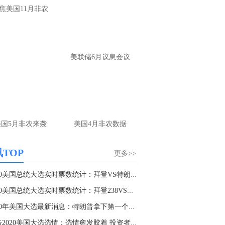
焦美国11月非农
确实没有太大的波动
名网友-中金在线手机网：
黄金怎么做。
财：
操作上，非农前建议观望为主。 若提
美联储6月议息会议
布局，回踩4220-4225附近多，防守4205，
标4245-4265； 反弹4265-4270附近空，防
285，目标4240-20
名网友-中金在线手机网：
老师原油怎么做
财：
上方做空位置在79.5附近可以参与，多
美国5月非农来袭
美国4月非农数据
位置刚刚前面已经回答了，大家可以参考
TOP
更多>>
2020美国总统大选实时票数统计：拜登VS特朗普双...
2020美国总统大选实时票数统计：拜登238VS特朗...
2020年美国大选最新消息：特朗普拿下第一个摇摆...
直击2020美国大选选情：选情愈发胶着 投资者需...