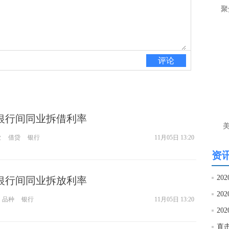
聚
间
匿
李
评论
前
目
守4
匿
港银行间同业拆借利率
李
单
业
借贷
银行
11月05日 13:20
资讯
海银行间同业拆放利率
品种
银行
11月05日 13:20