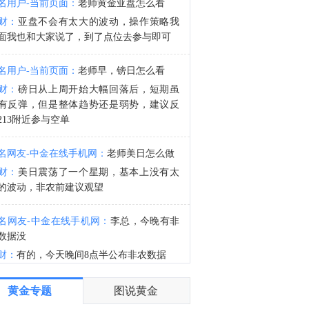
名用户-当前页面：
老师黄金亚盘怎么看
交易员：印度央行可能出售美元以限制卢比的贬值。
财：
亚盘不会有太大的波动，操作策略我
1:19
面我也和大家说了，到了点位去参与即可
金十期货8月7日讯，2年期国债期货（TS）主力合约持平，5年期国债期货（TF）主力合约涨0.02%，10年期国债期货（T）主力合约涨0.03%，30年期国债期货（TL）主力合约涨0.21%。
名用户-当前页面：
老师早，镑日怎么看
财：
磅日从上周开始大幅回落后，短期虽
有反弹，但是整体趋势还是弱势，建议反
213附近参与空单
名网友-中金在线手机网：
老师美日怎么做
财：
美日震荡了一个星期，基本上没有太
的波动，非农前建议观望
名网友-中金在线手机网：
李总，今晚有非
数据没
财：
有的，今天晚间8点半公布非农数据
名网友-中金在线手机网：
谢谢老师
黄金专题
图说黄金
财：
有任何问题均可以提出来交流的，早