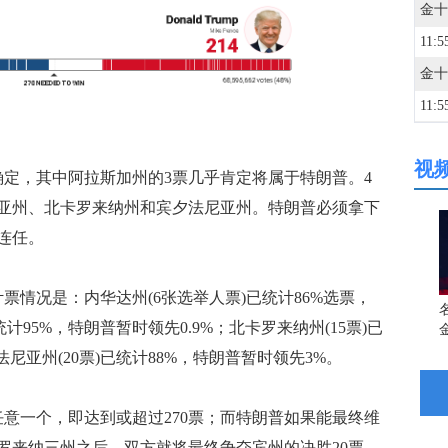
11:5
11:5
视
11:5
，其中阿拉斯加州的3票几乎肯定将属于特朗普。4
亚州、北卡罗来纳州和宾夕法尼亚州。特朗普必须拿下
11:5
连任。
情况是：内华达州(6张选举人票)已统计86%选票，
11:5
统计95%，特朗普暂时领先0.9%；北卡罗来纳州(15票)已
法尼亚州(20票)已统计88%，特朗普暂时领先3%。
11:4
一个，即达到或超过270票；而特朗普如果能最终维
11:4
罗来纳三州之后，双方就将最终争夺宾州的决胜20票。