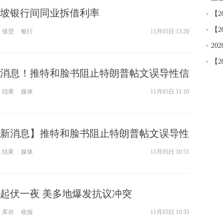
新加坡银行间同业拆借利率
借贷
银行
11月05日 13:20
消息！推特和脸书阻止特朗普帖文误导性信
澄清内容事实
结果
媒体
11月05日 11:10
新消息】推特和脸书阻止特朗普帖文误导性
和澄清内容事实
结果
媒体
11月05日 10:51
起伏一夜 美多地爆发抗议冲突
库存
收报
11月05日 10:35