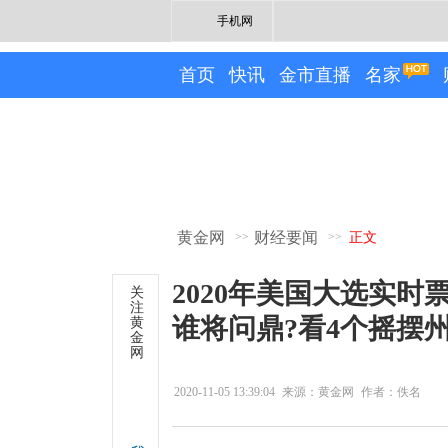
手机网
首页
快讯
金市直播
名家
黄金网
财经要闻
>>
>>
正文
2020年美国大选实时票
关
注
谁将问鼎?看4个摇摆
黄
金
网
2020-11-05 13:39:04
来源：黄金网
作者：佚名