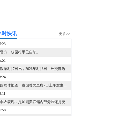
小时快讯
更多>>
6:23
警方：校园枪手已自杀。
5:51
金十数据8月7日讯，2026年8月6日，外交部边界与海洋事务司司长侯艳琪同印度外交部东亚司联秘高士在印度新德里共同主持中印边境事务磋商和协调工作机制第36次会议，两国外交、国防、内政、移民等部门代表参加。双方本着坦诚、友好态度开展建设性对话，就进一步落实中印边界问题特别代表第24次会晤共识深入交换意见，同意共同筹备好中印边界问题特别代表第25次会晤。双方并讨论了划界、边境管控、机制建设、跨境合作等议题。双方同意保持外交军事渠道沟通，共同维护边境地区和平安宁。（外交部）
3:24
据泰国媒体报道，泰国暖武里府7日上午发生的校园枪击案已造成2人死亡、约20人受伤，枪手仍藏在学校附近。（新华社）
2:11
今晚非农表现，是加剧美联储内部分歧还是统一共识？马上参与金十非农竞猜，赢现金红包大奖！
1:58