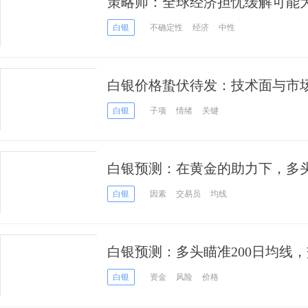
策略师：全球经济担忧缓解可能
白银
不确定性
经济
中性
白银价格蛰伏待发：技术面与市
白银
子项
情绪
关键
白银预测：在黄金的助力下，多头
白银
因素
交易员
均线
白银预测：多头瞄准200日均线，交
元关口
白银
资金
风险
价格