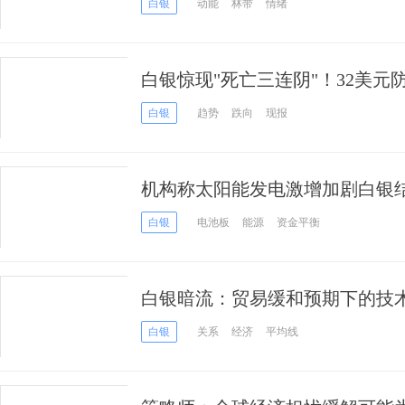
白银
动能
林带
情绪
白银惊现"死亡三连阴"！32美
30时代？
白银
趋势
跌向
现报
机构称太阳能发电激增加剧白银
白银
电池板
能源
资金平衡
白银暗流：贸易缓和预期下的技
白银
关系
经济
平均线