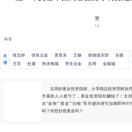
赞
1人
标签
徐文婷
张良点金
景良东
王杨
抢钱俱乐部
头狼
名
博
王导
杜康
秋末悔城
李生论金
右琅
金都城
实用的黄金投资指南，分享精品投资理财诀
市暴跌人人都亏了，黄金投资我却赚钱了！支持
击“金饰”“黄金”“白银”等关键词便可知晓即时
吗？你想抄底黄金吗？