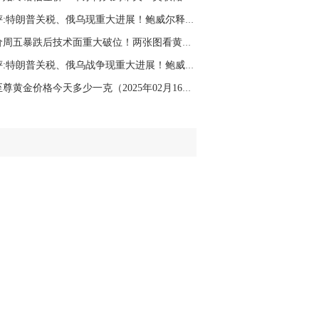
名网友-中金在线手机网：
二十美金的幅
周评:特朗普关税、俄乌现重大进展！鲍威尔释放...
。70一50？。
金价周五暴跌后技术面重大破位！两张图看黄金技...
文婷：
带上止损博弈，实时指导， 关注老
经号主页：http://mp.cnfol.com/user/58676
周评:特朗普关税、俄乌战争现重大进展！鲍威尔...
金至尊黄金价格今天多少一克（2025年02月16日）
名网友-中金在线手机网：
老师好，金现在
样操作？
文婷：
70附近高空，50附近低多，最新策
和实时指导， 关注老师财经号主页：
p://mp.cnfol.com/user/58676