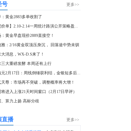
经号
据阿曼国家通讯社：阿曼方面谴责（伊朗）在霍尔木兹海峡过境时对船只的反复攻击。
更多>>
9:38
：黄金2883多单收割了
金十数据8月8日讯，英国海上贸易行动办公室（UKMTO）当地时间8日收到报告称，阿曼海塞卜以东18海里处发生一起突发事件。经核实的消息来源报告称，一艘船只遭“不明投射物”击中并引发火灾，目前火势已被扑灭。消息称船员均安全。有关部门正在对事件展开调查。英国海上贸易行动办公室建议过往船只谨慎航行。
【现价单】2.10-2.14一周统计路演公开策略盈利73美金
4:07
杨：黄金早盘现价2889直接空！
英国海事贸易组织：有可靠消息来源报告称，一艘船只遭到不明飞行物袭击导致火灾，现已被扑灭。船员已报告安全，无环境影响。
婉雅：2/16黄金双顶压身沉， 回落途中势未驯
9:01
大消息，WX-D.S来了！
英国海事贸易组织：已收到关于在阿曼哈萨布东18海里发生事件的报告。
末三大重磅发酵 本周还有上行
5:50
董镇元2月17日：周线倒锤获利结，金银短多后空
金十数据8月8日讯，四位知情人士透露，美国众议院民主党人正在为可能重新掌权做准备，他们正在制定一项广泛的调查策略，目标是瞄准特朗普周围的企业和金融机构，而不是立即试图弹劾他。消息人士称，众议院资深民主党人和委员会助手已讨论过通过听证会、传票和文件索取要求，从与特朗普政治和商业圈子相关的实体获取记录。他们认为，调查私营公司和外部金融参与者，将比直接对抗可能会抵制监督的白宫更有成效。参与规划的民主党人设想在11月中期选举后，利用众议院的调查权来审查政府的决策过程，并调查特朗普是否利用职权为自己、盟友或捐助者谋利。
气天尊：市场再不突破，调整概率将大增！
8:26
周将进入上涨21天时间窗口（2月17日早评）
金十数据8月8日讯，当地时间8日，泰国暖武里府校园枪击案事发学校在社交媒体发文，悼念一名在枪击事件中中枪身亡的该校女学生。根据统计，暖武里府校园枪击案死亡人数升至9人。当地时间7日上午，泰国首都曼谷以北的暖武里府一所中学发生枪击事件。据泰国警方消息，这名枪手先是在家枪杀了自己的祖父母，之后到校园行凶。警方称枪手饮弹自尽前开了26枪，随身的包里还有更多子弹。（央视新闻）
据、算力上扬 高标分歧
6:59
VIP库存深度日报首发！资金流向、供需失衡一眼看透，VIP限时95折，解锁40+项权益>>
演直播
更多>>
6:58