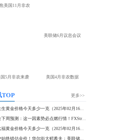
大家第一时间获取最新策略和实时指
焦美国11月非农
导， 关注老师财经号主页：
p://mp.cnfol.com/user/58676
名网友-中金在线手机网：
黄金多，看到什
美联储6月议息会议
位置呢？
文婷：
冲破75，看85-4400附近，行情瞬息
变，盘中机会转瞬即逝。 为了让大家第一
间获取最新策略和实时指导， 关注老师财
主页：http://mp.cnfol.com/user/58676
美国5月非农来袭
美国4月非农数据
名网友-中金在线手机网：
能回撤到30
文婷：
先看破了40会到30，最新策略和实
TOP
更多>>
时指导， 关注老师财经号主页：
p://mp.cnfol.com/user/58676
周生生黄金价格今天多少一克（2025年02月16日）
黄金下周预测：这一因素势必点燃行情！FXStreet...
名网友-中金在线手机网：
止损多少 老师
周六福黄金价格今天多少一克（2025年02月16日）...
文婷：
7美金
散户始终错估金价！华尔街大鳄希夫：美联储遇“...