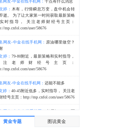
名网友-中金在线手机网：
十点有什么消息
查看今日快讯信息
文婷：
木有，行情瞬息万变，盘中机会转
6:52
即逝。 为了让大家第一时间获取最新策略
金十数据8月8日讯，8月8日18时，水利部和中国气象局联合对浙江省23个连片县（市、区）发布红色山洪灾害气象预警，根据《水利部水旱灾害防御应急响应工作规程》，水利部于8月8日20时将针对浙江省洪水防御Ⅳ级应急响应提升至Ⅲ级，督促指导地方水利部门密切监视雨情水情发展变化，强化监测预报预警，滚动会商分析研判，夯实人员转移避险“谁组织、转移谁、何时转、转何处、不擅返”五个关键环节责任和措施，聚焦涉水旅游景区、养老机构、休闲度假场所、农家乐、施工营地、易受洪水冲击的交通道路等关键区域，落实人员转移避险方案，全力确保人民群众生命安全。目前，水利部派出的工作组正在浙江省台风暴雨洪水防御一线协助指导。（央视新闻）
实时指导， 关注老师财经号主页：
p://mp.cnfol.com/user/58676
名网友-中金在线手机网：
原油哪里做空？
谢
文婷：
79-80附近，最新策略和实时指导，
关注老师财经号主页：
p://mp.cnfol.com/user/58676
名网友-中金在线手机网：
还能不能多
文婷：
40-45附近低多，实时指导， 关注老
经号主页：http://mp.cnfol.com/user/58676
名网友-中金在线手机网：
老师好，4345可
多吗？
黄金专题
图说黄金
文婷：
40-45附近多，带上止损博弈，为了