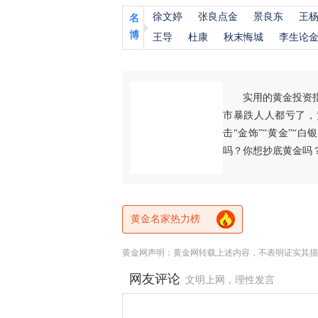
徐文婷
张良点金
景良东
王
名
博
王导
杜康
秋末悔城
李生论
实用的黄金投资
市暴跌人人都亏了，
击“金饰”“黄金”“
吗？你想抄底黄金吗
黄金名家热力榜
黄金网声明：黄金网转载上述内容，不表明证实其描
网友评论
文明上网，理性发言