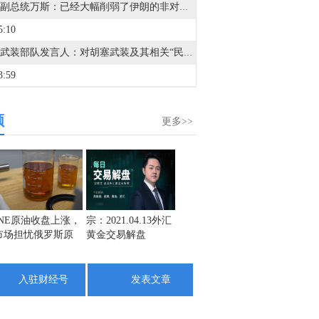
美国副总统万斯：已经大幅削弱了伊朗的非对称军事能力。
5:10
也门武装部队发言人：对胡塞武装及其相关“民兵”展开了行动。
3:59
据福克斯新闻：美国副总统万斯表示，伊朗已通知美国，尽管政权内部人士发表了将对霍尔木兹海峡征收过境费的声明，但伊朗不会征收此类费用。
频
2:30
更多>>
据伊朗媒体：伊朗总统佩泽希齐扬表示，现在达成协议的最佳时机，因为伊朗是“强大而团结的，在战争中被视为胜利者”。
3:09
金十数据8月8日讯，当地时间8月8日，罗马尼亚国防部发表声明称，针对当天上午在保加利亚境内、靠近罗马尼亚边境地区发生的爆炸事件，罗马尼亚雷达监视系统未发现任何飞行器穿越罗马尼亚领空进入保加利亚。罗马尼亚国防部说，目前正持续监测罗马尼亚边境附近局势，如出现相关重要信息，将及时发布进一步消息。保加利亚总理拉德夫8日说，一架无人机当天自罗马尼亚方向进入保加利亚领空并在该国境内爆炸，但未造成人员伤亡。（央视新闻）
5:10
INE原油收盘上涨，
宗：2021.04.13外汇
盛文兵：通胀预期
栾雪：
市场担忧俄罗斯原
黄金交易解盘
再度升温 且看美联
外汇上
利比亚瓦哈石油：扎库特-西德拉管道发生泄漏，维修后已恢复运营。
油出口受阻
储如何应对
9:12
入驻财经号
发表文章
据阿曼国家通讯社：阿曼方面表示，关于霍尔木兹海峡安排的持续谈判是积极的和具有建设性的。
8:46