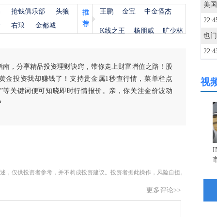
杨
抢钱俱乐部
头狼
王鹏
金宝
中金怪杰
推
22:4
荐
金
右琅
金都城
K线之王
杨朋威
旷少林
22:4
指南，分享精品投资理财诀窍，带你走上财富增值之路！股
黄金投资我却赚钱了！支持贵金属1秒查行情，菜单栏点
视
22:4
白银”等关键词便可知晓即时行情报价。亲，你关注金价波动
？
22:2
22:1
述，仅供投资者参考，并不构成投资建议。投资者据此操作，风险自担。
21:5
更多评论>>
21:5