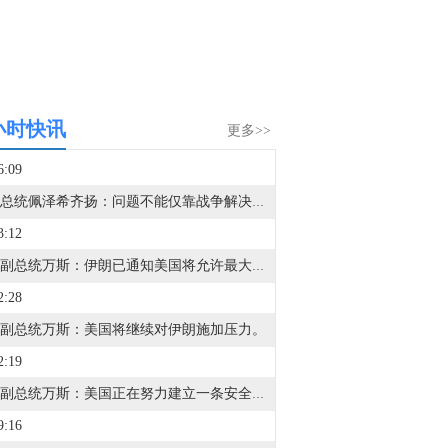
小时快讯
更多>>
6:09
伊朗总统佩泽希齐扬：问题不能仅靠战争解决。致力于根据谅解备忘录的条款推进和平进程。
3:12
美国副总统万斯：伊朗已通知美国将允许最大流量的石油通过海峡，但我们不信任他们。
2:28
副总统万斯：美国将继续对伊朗施加压力。
2:19
美国副总统万斯：美国正在努力建立一条安全通行的航线，让船只能够安全通过霍尔木兹海峡。
9:16