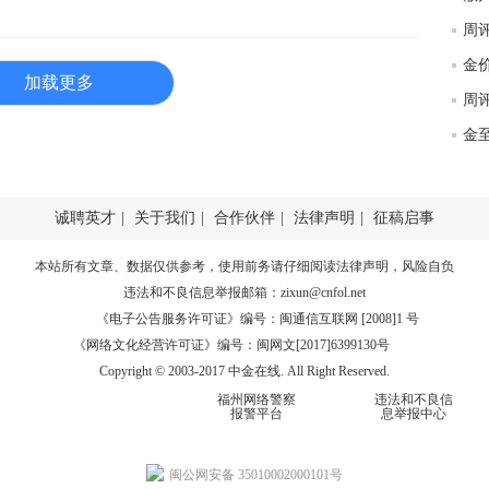
匿
度
徐
加载更多
师财
匿
怎
徐
诚聘英才
|
关于我们
|
合作伙伴
|
法律声明
|
征稿启事
略
htt
本站所有文章、数据仅供参考，使用前务请仔细阅读
法律声明
，风险自负
违法和不良信息举报邮箱：
zixun@cnfol.net
《电子公告服务许可证》编号：闽通信互联网 [2008]1 号
《网络文化经营许可证》编号：闽网文[2017]6399130号
Copyright © 2003-2017 中金在线. All Right Reserved.
福州网络警察
违法和不良信
报警平台
息举报中心
闽公网安备 35010002000101号