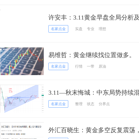
许安丰：3.11黄金早盘全局分析
名家点金
实盘
专业
理想
易维哲：黄金继续找位置做多。
名家点金
行情
一带
原油
3.11—秋末悔城：中东局势持
升！
名家点金
整理
状态
分界点
外汇百晓生：黄金多空反复震荡，