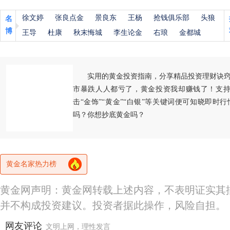
徐文婷
张良点金
景良东
王杨
抢钱俱乐部
头狼
名
博
王导
杜康
秋末悔城
李生论金
右琅
金都城
实用的黄金投资指南，分享精品投资理财诀
市暴跌人人都亏了，黄金投资我却赚钱了！支持
击“金饰”“黄金”“白银”等关键词便可知晓即时
吗？你想抄底黄金吗？
黄金名家热力榜
黄金网声明：黄金网转载上述内容，不表明证实其
并不构成投资建议。投资者据此操作，风险自担。
网友评论
文明上网，理性发言