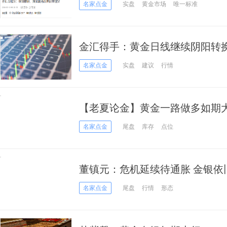
名家点金
实盘
黄金市场
唯一标准
金汇得手：黄金日线继续阴阳
多
名家点金
实盘
建议
行情
【老夏论金】黄金一路做多如期
多！
名家点金
尾盘
库存
点位
董镇元：危机延续待通胀 金银依
名家点金
尾盘
行情
形态