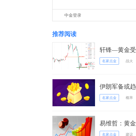
中金登录
推荐阅读
轩锋—黄金受
名家点金
战火
伊朗军备或趋
名家点金
概率
易维哲：黄金
名家点金
建议