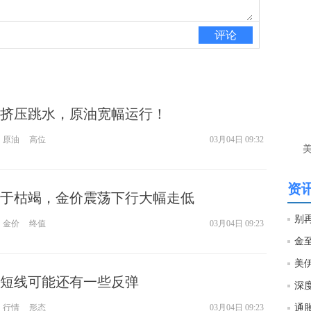
htt
评论
匿
么
徐
万
挤压跳水，原油宽幅运行！
时
经号
原油
高位
03月04日 09:32
匿
徐
资讯
于枯竭，金价震荡下行大幅走低
htt
金价
终值
03月04日 09:23
匿
徐
短线可能还有一些反弹
匿
行情
形态
03月04日 09:23