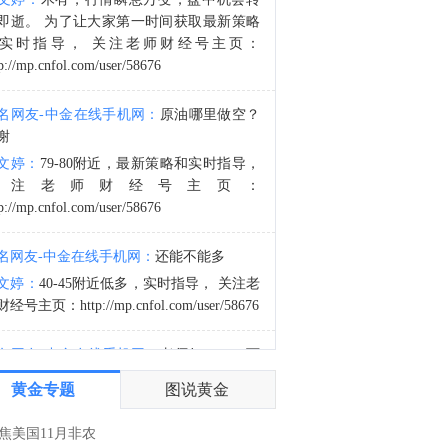
金十数据8月8日讯，哥伦比亚新任总统德拉埃斯普列亚7日在哥西南部城市卡利举行的总统就职仪式上发表演说，宣布政府将很快公布毒品恐怖组织名单，加大对毒品犯罪的打击力度。德拉埃斯普列亚说，新政府将把恢复国家安全和权威作为重点，要求武装部队和警察打击所有犯罪团伙，并通过根除非法作物等措施打击毒品犯罪。（新华社）
即逝。 为了让大家第一时间获取最新策略
0:34
实时指导， 关注老师财经号主页：
p://mp.cnfol.com/user/58676
金十数据8月8日讯，下周最重要的数据发布将是周三公布的美国7月CPI报告，随后周四将公布PPI数据。德意志银行美国经济学家预计，整体消费者价格环比上涨0.15%，6月为下降0.42%；核心CPI预计环比上涨0.26%，与6月持平。对于PPI数据，预计整体PPI环比上涨0.22%（此前为0.13%）。
名网友-中金在线手机网：
原油哪里做空？
谢
文婷：
79-80附近，最新策略和实时指导，
关注老师财经号主页：
p://mp.cnfol.com/user/58676
名网友-中金在线手机网：
还能不能多
文婷：
40-45附近低多，实时指导， 关注老
经号主页：http://mp.cnfol.com/user/58676
名网友-中金在线手机网：
老师好，4345可
多吗？
黄金专题
图说黄金
文婷：
40-45附近多，带上止损博弈，为了
大家第一时间获取最新策略和实时指
焦美国11月非农
导， 关注老师财经号主页：