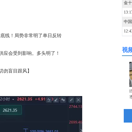
13:1
12:4
技术底线！局势非常明了单日反转
视
12:4
应会受到影响。多头明了！
12:3
切勿盲目跟风】
12:3
12:2
12:1