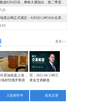
金十数据8月8日讯，摩根大通指出，第二季度财报季已进入后期阶段，美国和欧洲约80%-85%的企业已经公布业绩。本季度企业盈利表现强劲，美国和欧洲地区均出现EPS超预期情况，且业绩超预期的企业覆盖范围较广。美国和欧洲报告EPS高于市场预期的公司比例均明显上升。尽管企业进入财报季前市场预期已经处于较高水平，但标普500指数成分股的综合EPS仍继续上行。下调盈利展望的企业比例已经降至2021年以来最低水平。从地区来看，美国和欧洲企业盈利同比增速分别达到25%和23%，均高于市场一致预期。收入增长表现同样健康，美国和欧洲分别达到14%和10%的同比增速。从行业层面看，两大地区盈利增长的很大一部分来自能源行业，主要受地缘冲突推动能源价格上涨的提振。金融行业也是美国和欧洲盈利增长的重要推动力，科技行业同样贡献显著。
7:25
中国地震台网正式测定：8月8日12时50分在美国阿拉斯加州发生5.2级地震，震源深度10千米。
3:53
中国地震台网正式测定：8月8日12时21分，在四川宜宾市珙县发生3.4级地震，震源深度9公里。
频
2:23
更多>>
金十数据8月8日讯，澳大利亚西澳黑德兰港（Port Hedland）必和必拓码头工人已开始举行24小时罢工。工人承诺，将于8月8日至9日停止装船散货船，罢工于西澳时间周六上午5时30分（同北京时间）开始。目前尚不清楚此次罢工对货物运输将产生何种影响。据必和必拓称，该港口约1200名员工中仅有约200人是工会成员，具备参与行动资格；此外，该港口7台运营中的装船机中有两台为全自动设备，预计不会受到此次行动影响。不过，任何中断都可能波及全球铁矿石市场。该码头是全球最大的铁矿石出口港口之一，每年处理约5亿吨铁矿石。交易员们正密切关注争议是否会演变为长期僵局，从而对资金外流产生实质性影响。
2:07
金十数据8月8日讯，据灯塔专业版，截至8月8日，2026年8月总票房（含预售）突破15亿，《蜘蛛侠：崭新之日》《八仙！》《功夫女足》《年会不能停！2》《痴迷》暂列8月票房榜前五。
1:11
INE原油收盘上涨，
宗：2021.04.13外汇
盛文兵：通胀预期
栾雪：
市场担忧俄罗斯原
黄金交易解盘
再度升温 且看美联
外汇上
俄行动指挥部：伊利斯基炼油厂因无人机残骸坠落起火。（俄新社）
油出口受阻
储如何应对
4:46
入驻财经号
发表文章
金十数据8月8日讯，从福建海事局了解到，为了防御台风“白海豚”，截至8日12时，福建沿海共有40条客渡运航线停运，76艘客渡船停航。福建沿海全部115个水上施工作业项目停工，撤离290艘施工作业船舶。（央视新闻）
3:40