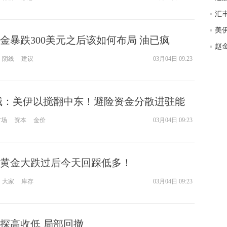
度
徐
师财
金暴跌300美元之后该如何布局 油已疯
匿
阴线
建议
03月04日 09:23
怎
徐
略
htt
悔城：美伊以搅翻中东！避险资金分散进驻能
市场
资本
金价
03月04日 09:23
黄金大跌过后今天回踩低多！
大家
库存
03月04日 09:23
探高收低 局部回撤