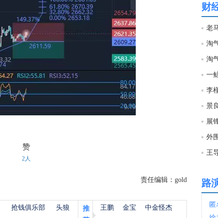
文件
财
12:1
12:0
淘
一
12:0
李
景
12:0
展
外
11:5
赞
王
2人
11:3
责任编辑：gold
路
匿
11:2
杨
抢钱俱乐部
头狼
王鹏
金宝
中金怪杰
推
徐