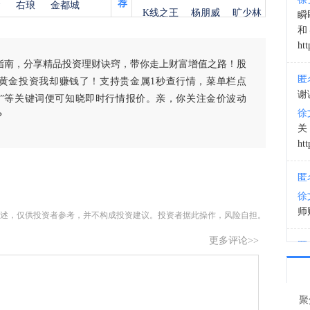
荐
金
右琅
金都城
K线之王
杨朋威
旷少林
瞬
11:1
和
htt
指南，分享精品投资理财诀窍，带你走上财富增值之路！股
匿
黄金投资我却赚钱了！支持贵金属1秒查行情，菜单栏点
谢
白银”等关键词便可知晓即时行情报价。亲，你关注金价波动
徐
？
htt
匿
徐
师财
述，仅供投资者参考，并不构成投资建议。投资者据此操作，风险自担。
更多评论>>
匿
以
徐
让
聚