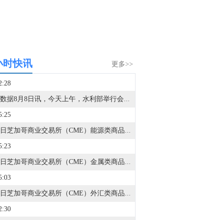
小时快讯
更多>>
2:28
金十数据8月8日讯，今天上午，水利部举行会商，分析研判全国的防汛形势，未来三天钱塘江、甬江、椒江、水阳江可能发生编号洪水。截至8月8日9时，黑龙江、内蒙古、河北、云南等地13条河流仍维持超警。8月8日至10日，受降雨影响，钱塘江、甬江、椒江、水阳江可能发生编号洪水，暴雨区内部分中小河流可能发生超警洪水；受上游来水影响，黑龙江干流抚远江段将超警，松花江干流及支流呼兰河、黑龙江干流同江至勤得利江段将维持超警。（央视新闻）
5:25
8月7日芝加哥商业交易所（CME）能源类商品成交量报告已在金十数据中心更新！欢迎点击查看
5:23
8月7日芝加哥商业交易所（CME）金属类商品成交量报告已在金十数据中心更新！欢迎点击查看
5:03
8月7日芝加哥商业交易所（CME）外汇类商品成交量报告已在金十数据中心更新！欢迎点击查看
2:30