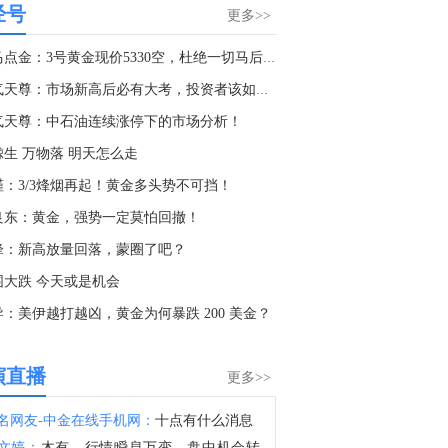
显示，赛富时将在旧金山总部裁员74人。
经号
更多>>
3:16
老马点金：3号黄金现价5330空，杜绝一切马后炮！
金十数据8月8日讯，据美国方面7日消息披露，美国太空探索技术公司（SpaceX）创始人马斯克明确拒绝允许乌克兰军方利用SpaceX旗下卫星互联网系统“星链”打击俄罗斯境内目标。美国方面援引乌前国防部长费多罗夫两名“身边人”消息称，费多罗夫此前一直在推动利用“星链”打击俄罗斯境内目标，曾尝试通过私下渠道与马斯克接触，但遭到后者拒绝。“截至目前，（马斯克）没有作出同意的决定。”消息称，马斯克之所以拒绝乌方用“星链”对俄进行纵深打击，是担心危机进一步升级。（央视新闻）
淘气天尊：市场新高后必有大考，投资者该如何应对？
2:18
气天尊：中石油连续涨停下的市场分析！
禁令让铜价飞涨，但效果可能被夸大了！当刚果（金）和印尼释放同一个信号，我们该如何避免重蹈覆撤？这篇从刚果禁令看铜钴生死局，带你看清假断供与真洗盘的极限博弈！
鲸生 万物落 明天怎么走
0:26
槿：3/3烽烟再起！黄金多头势不可挡！
中国地震台网正式测定：08月08日11时45分在新疆阿克苏地区沙雅县发生4.5级地震，震源深度25千米。 ​​​
良东：黄金，强势一定莫怕回撤！
0:00
锋：新高放量回落，蒙圈了吧？
金十数据8月8日讯，下周英国最重要的数据将是周四公布的第二季度GDP报告。德意志银行英国经济学家预计，6月GDP环比下降0.1%，使得2026年第二季度GDP环比增长维持在0.4%，但下行风险有所增加。
围大跌 今天或是机会
2:53
导：美伊越打越凶，黄金为何暴跌 200 美金？
金十数据8月8日讯，今日国内黄金饰品价格对比显示，国内多家品牌足金饰品价格重返1300元，其中周生生足金饰品报1315元/克，单日大涨30元。
3:35
演直播
更多>>
金十数据8月8日讯，乌克兰空军8日在社交媒体称，乌克兰首都基辅，以及敖德萨州等多地有无人机来袭风险。基辅市军事管理局称，由于无人机和弹道导弹威胁，基辅市拉响防空警报。该部门还称，基辅一处燃料库起火，但未说明具体原因。据俄罗斯方面8日凌晨消息，俄罗斯萨马拉州、萨拉托夫州等多地有导弹来袭风险。今天已有十多个俄罗斯机场暂停航班起降。（央视新闻）
名网友-中金在线手机网：
十点有什么消息
8:24
文婷：
木有，行情瞬息万变，盘中机会转