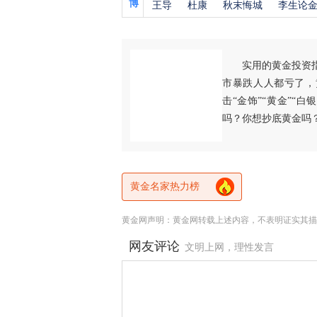
博
王导
杜康
秋末悔城
李生论
实用的黄金投资
市暴跌人人都亏了，
击“金饰”“黄金”“
吗？你想抄底黄金吗
黄金名家热力榜
黄金网声明：黄金网转载上述内容，不表明证实其描
网友评论
文明上网，理性发言