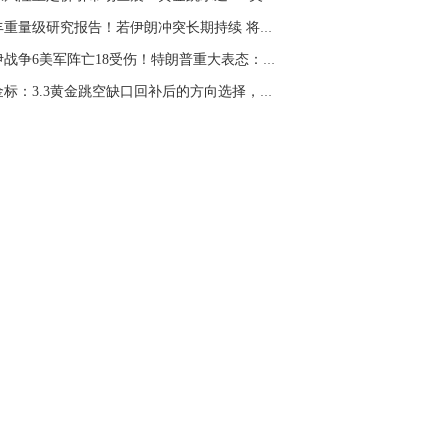
。70一50？。
汇丰重量级研究报告！若伊朗冲突长期持续 将如...
文婷：
带上止损博弈，实时指导， 关注老
经号主页：http://mp.cnfol.com/user/58676
美伊战争6美军阵亡18受伤！特朗普重大表态：不...
赵金标：3.3黄金跳空缺口回补后的方向选择，原...
名网友-中金在线手机网：
老师好，金现在
样操作？
文婷：
70附近高空，50附近低多，最新策
和实时指导， 关注老师财经号主页：
p://mp.cnfol.com/user/58676