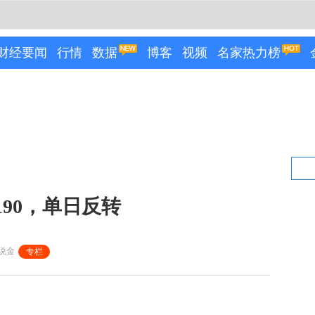
财经要闻
行情
数据
博客
视频
名家热力榜
90，单日反转
说金
专栏