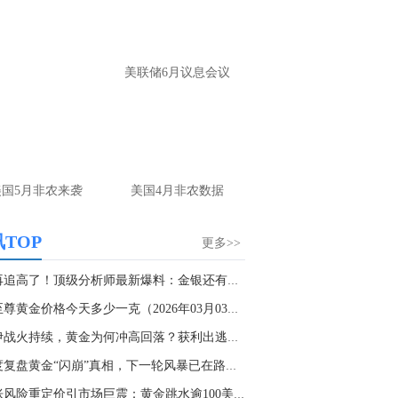
p://mp.cnfol.com/user/58676
名网友-中金在线手机网：
黄金多，看到什
美联储6月议息会议
位置呢？
文婷：
冲破75，看85-4400附近，行情瞬息
变，盘中机会转瞬即逝。 为了让大家第一
间获取最新策略和实时指导， 关注老师财
主页：http://mp.cnfol.com/user/58676
美国5月非农来袭
美国4月非农数据
名网友-中金在线手机网：
能回撤到30
文婷：
先看破了40会到30，最新策略和实
TOP
更多>>
时指导， 关注老师财经号主页：
p://mp.cnfol.com/user/58676
别再追高了！顶级分析师最新爆料：金银还有一波...
金至尊黄金价格今天多少一克（2026年03月03日）
名网友-中金在线手机网：
止损多少 老师
美伊战火持续，黄金为何冲高回落？获利出逃还是...
文婷：
7美金
深度复盘黄金“闪崩”真相，下一轮风暴已在路上...
名网友-中金在线手机网：
二十美金的幅
通胀风险重定价引市场巨震：黄金跳水逾100美元...