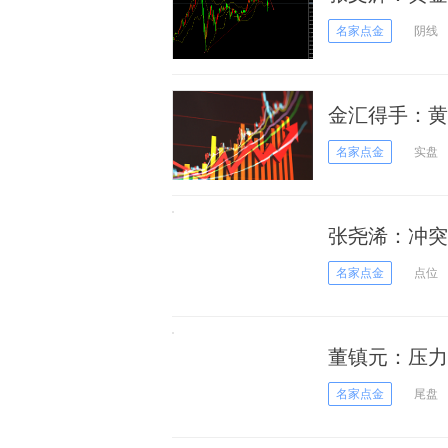
名家点金
阴线
金汇得手：
名家点金
实盘
张尧浠：冲突
名家点金
点位
董镇元：压力
名家点金
尾盘