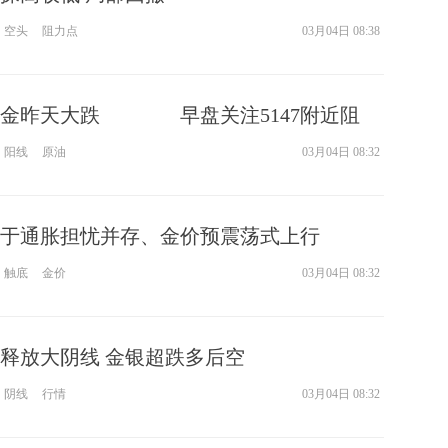
空头
阻力点
03月04日 08:38
黄金昨天大跌 早盘关注5147附近阻
力
阳线
原油
03月04日 08:32
于通胀担忧并存、金价预震荡式上行
触底
金价
03月04日 08:32
释放大阴线 金银超跌多后空
阴线
行情
03月04日 08:32