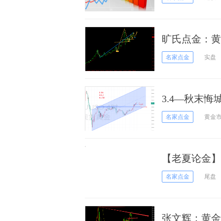
旷氏点金：黄
名家点金
实盘
3.4—秋末
源市场！
名家点金
黄金
【老夏论金】
名家点金
尾盘
张文辉：黄金