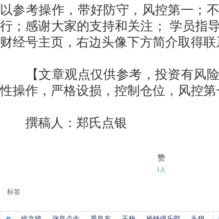
以参考操作，带好防守，风控第一；
行；感谢大家的支持和关注； 学员指
财经号主页，右边头像下方简介取得
【文章观点仅供参考，投资有风险
性操作，严格设损，控制仓位，风控第
撰稿人：郑氏点银
赞
1人
标签
徐文婷
张良点金
景良东
王杨
抢钱俱乐部
头狼