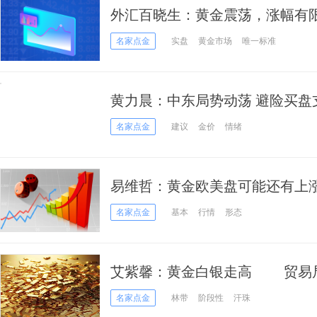
外汇百晓生：黄金震荡，涨幅有限，
空
名家点金
实盘
黄金市场
唯一标准
黄力晨：中东局势动荡 避险买盘
名家点金
建议
金价
情绪
易维哲：黄金欧美盘可能还有上
名家点金
基本
行情
形态
艾紫馨：黄金白银走高 贸易
名家点金
林带
阶段性
汗珠