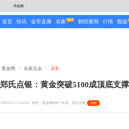
手机网
首页
快讯
金市直播
名家
财经要闻
行情
数据
黄金网
名家点金
>>
>>
正文
郑氏点银：黄金突破5100成顶底支
2026-02-23 22:42:01
来源：黄金网特约
作者：郑氏点银
专栏
专栏