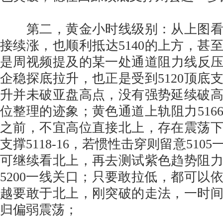
第二，黄金小时线级别：从上图看
接续涨，也顺利抵达5140的上方，甚至
是周视频提及的某一处通道阻力线反压点
企稳探底拉升，也正是受到5120顶底
升并未破亚盘高点，没有强势延续破
位整理的迹象；黄色通道上轨阻力516
之前，不宜高位直接北上，存在震荡
支撑5118-16，若惯性击穿则留意510
可继续看北上，再去测试紫色趋势阻
5200一线关口；只要敢拉低，都可以
越要敢于北上，刚突破的走法，一时
归偏弱震荡；