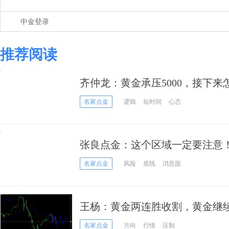
中金登录
推荐阅读
齐仲龙：黄金承压5000，接下来
名家点金
逻辑
短时间
心态
张良点金：这个区域一定要注意
名家点金
风险
底线
消息面
王杨：黄金两连胜收割，黄金继
名家点金
方向
行情
压制