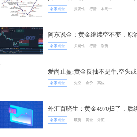
行了？
名家点金
报复性
行情
本周一
阿东说金：黄金继续空不变，原
名家点金
关键性
行情
涨势
爱尚止盈:黄金反抽不是牛,空头或
名家点金
先空
金价
高位
外汇百晓生：黄金4970扫了，后续
名家点金
顺势
黄金
外汇