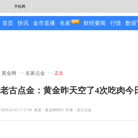
手机网
首页
快讯
金市直播
名家
财经要闻
行情
数据
黄金网
名家点金
>>
>>
正文
老古点金：黄金昨天空了4次吃肉今日
2026-02-05 17:17:04
来源：黄金网特约
作者：老古点金