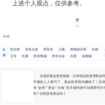
上述个人观点，仅供参考。
赞
1人
标签
徐文婷
张良点金
景良东
王杨
抢钱俱乐部
头狼
名
博
王导
杜康
秋末悔城
李生论金
右琅
金都城
实用的黄金投资指南，分享精品投资理财诀
市暴跌人人都亏了，黄金投资我却赚钱了！支持
击“金饰”“黄金”“白银”等关键词便可知晓即时
吗？你想抄底黄金吗？