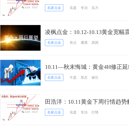
将反攻
名家点金
实盘
专治
实力
凌枫点金：10.12-10.13黄金
多头还能再创新高？
名家点金
有点
遭遇
原因
10.11—秋末悔城：黄金4H修
变！
名家点金
午盘
形态
破位
田浩洋：10.11黄金下周行情趋
来
名家点金
实盘
专治
行情