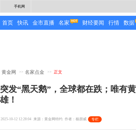
手机网
首页
快讯
金市直播
名家
财经要闻
行情
数据
黄金网
名家点金
>>
>>
正文
突发“黑天鹅”，全球都在跌；唯有
雄！
2025-10-12 12:28:04
来源：黄金网特约
作者：杨朋威
专栏
专栏