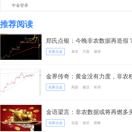
中金登录
推荐阅读
郑氏点银：今晚非农数据再造假？
边看涨
名家点金
基本
方面
规律
金界传奇：黄金没有力度，非农
名家点金
风险
建议
布局
金语梁言：非农数据或将再燃多头
名家点金
实盘
保后
策略