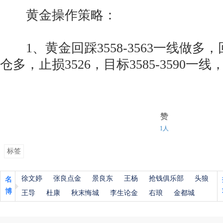
黄金操作策略：
1、黄金回踩3558-3563一线做多，回
仓多，止损3526，目标3585-3590
赞
1人
标签
徐文婷
张良点金
景良东
王杨
抢钱俱乐部
头狼
名
博
王导
杜康
秋末悔城
李生论金
右琅
金都城