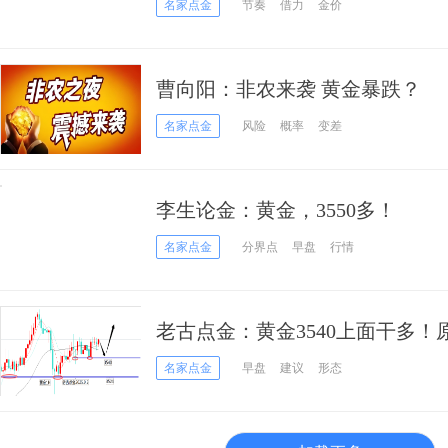
名家点金
节奏
借力
金价
曹向阳：非农来袭 黄金暴跌？
名家点金
风险
概率
变差
李生论金：黄金，3550多！
名家点金
分界点
早盘
行情
老古点金：黄金3540上面干多！
名家点金
早盘
建议
形态