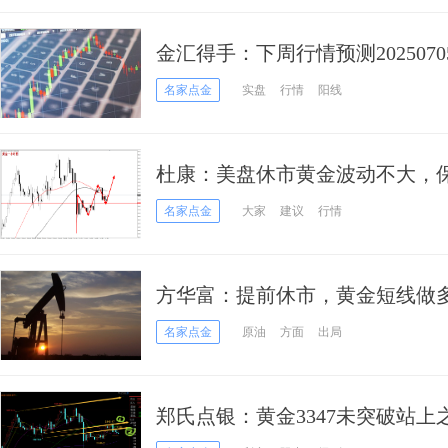
金汇得手：下周行情预测20
名家点金
实盘
行情
阳线
杜康：美盘休市黄金波动不大，
名家点金
大家
建议
行情
方华富：提前休市，黄金短线做
名家点金
原油
方面
出局
郑氏点银：黄金3347未突破站
荡