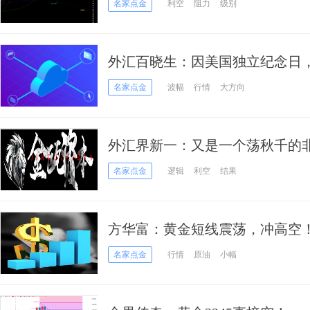
名家点金
利空
阻力
级别
外汇百晓生：因美国独立纪念日
主
名家点金
波幅
行情
大方向
外汇界新一：又是一个荡秋千的
名家点金
逻辑
利空
结果
方华富：黄金短线震荡，冲高空
名家点金
行情
原油
小幅