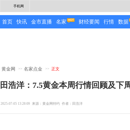
手机网
首页
快讯
金市直播
名家
财经要闻
行情
数据
黄金网
名家点金
>>
>>
正文
田浩洋：7.5黄金本周行情回顾及下
2025-07-05 13:28:09
来源：黄金网特约
作者：田浩洋