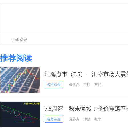
中金登录
推荐阅读
汇海点市（7.5）—汇率市场大
名家点金
分界点
主打
布局
7.5周评—秋末悔城：金价震荡
山！
名家点金
分界点
冲顶
概率