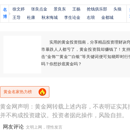
徐文婷
张良点金
景良东
王杨
抢钱俱乐部
头狼
名
博
王导
杜康
秋末悔城
李生论金
右琅
金都城
实用的黄金投资指南，分享精品投资理财诀
市暴跌人人都亏了，黄金投资我却赚钱了！支持
击“金饰”“黄金”“白银”等关键词便可知晓即时
吗？你想抄底黄金吗？
黄金名家热力榜
黄金网声明：黄金网转载上述内容，不表明证实其
并不构成投资建议。投资者据此操作，风险自担。
网友评论
文明上网，理性发言