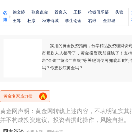
徐文婷
张良点金
景良东
王杨
抢钱俱乐部
头狼
名
博
王导
杜康
秋末悔城
李生论金
右琅
金都城
实用的黄金投资指南，分享精品投资理财诀
市暴跌人人都亏了，黄金投资我却赚钱了！支持
击“金饰”“黄金”“白银”等关键词便可知晓即时
吗？你想抄底黄金吗？
黄金名家热力榜
黄金网声明：黄金网转载上述内容，不表明证实其
并不构成投资建议。投资者据此操作，风险自担。
网友评论