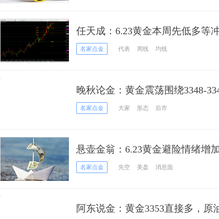
任天成：6.23黄金本周先低多等
名家点金
代表
周线
均线
晚秋论金：黄金震荡围绕3348-3
名家点金
大家
形态
后市
悬壶金翁：6.23黄金避险情绪增
名家点金
先空
美盘
消息面
阿东说金：黄金3353直接多，原