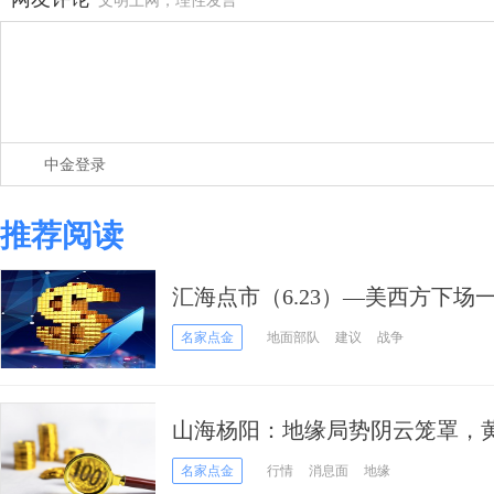
文明上网，理性发言
中金登录
推荐阅读
汇海点市（6.23）—美西方下
转折点
名家点金
地面部队
建议
战争
山海杨阳：地缘局势阴云笼罩，
名家点金
行情
消息面
地缘