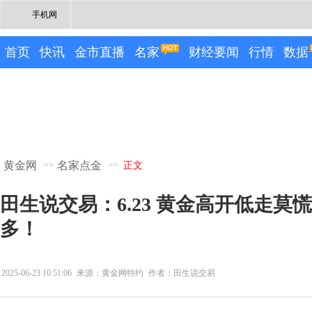
手机网
首页
快讯
金市直播
名家
财经要闻
行情
数据
黄金网
名家点金
>>
>>
正文
田生说交易：6.23 黄金高开低走莫慌
多！
2025-06-23 10:51:06
来源：黄金网特约
作者：田生说交易