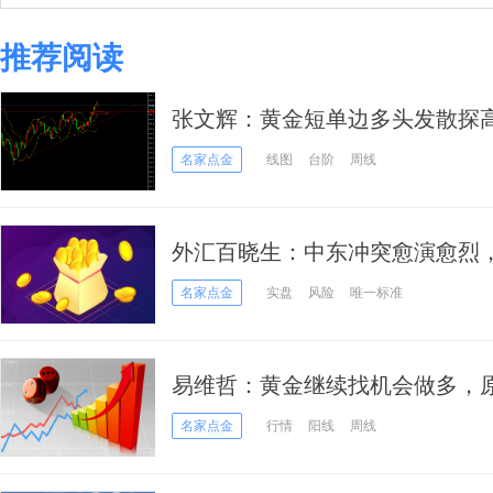
推荐阅读
张文辉：黄金短单边多头发散探
名家点金
线图
台阶
周线
外汇百晓生：中东冲突愈演愈烈
名家点金
实盘
风险
唯一标准
易维哲：黄金继续找机会做多，
名家点金
行情
阳线
周线