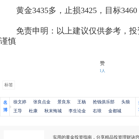
黄金3435多，止损3425，目标3460
免责申明：以上建议仅供参考，投
谨慎
赞
1人
标签
徐文婷
张良点金
景良东
王杨
抢钱俱乐部
头狼
名
博
王导
杜康
秋末悔城
李生论金
右琅
金都城
实用的黄金投资指南，分享精品投资理财诀