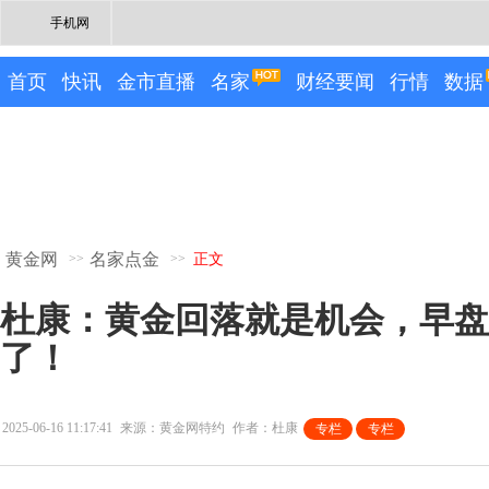
手机网
首页
快讯
金市直播
名家
财经要闻
行情
数据
黄金网
名家点金
>>
>>
正文
杜康：黄金回落就是机会，早盘3
了！
2025-06-16 11:17:41
来源：黄金网特约
作者：杜康
专栏
专栏