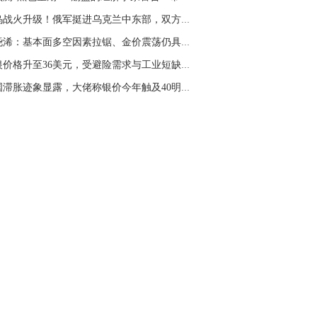
俄乌战火升级！俄军挺进乌克兰中东部，双方互控...
张尧浠：基本面多空因素拉锯、金价震荡仍具看涨...
白银价格升至36美元，受避险需求与工业短缺支撑...
美国滞胀迹象显露，大佬称银价今年触及40明年突...