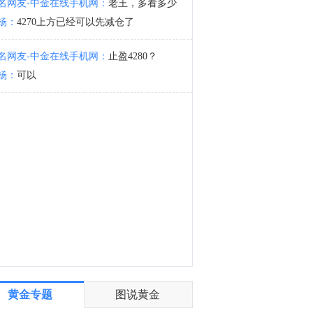
名网友-中金在线手机网：
老王，多看多少
总统特朗普：霍尔木兹海峡尚未达成协议。
杨：
4270上方已经可以先减仓了
5:14
总统特朗普：与伊朗的战争将很快结束。
名网友-中金在线手机网：
止盈4280？
杨：
可以
黄金专题
图说黄金