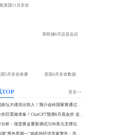
焦美国11月非农
美联储6月议息会议
美国5月非农来袭
美国4月非农数据
TOP
更多>>
美国政坛大佬语出惊人！预计金砖国家将通过七月...
为金价巨震做准备！ChatGPT预测6月底金价 这些...
术分析：现货黄金重新测试3296美元支撑位
曾预测“黑色星期一”崩盘的经济学家警告：市场...