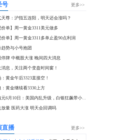
经号
美国总统特朗普：（谈及乌克兰希望获得导弹）我们也需要导弹。
更多>>
9:50
气天尊：沪指五连阳，明天还会涨吗？
美国总统特朗普：（谈及军火供应）我们目前状态良好。
现价单】周一黄金3311美元做多
9:31
现价单】周一黄金3311多单止盈90点利润
美国总统特朗普：（谈及军火）我们有无限供应，但我们总是希望更多。
号趋势与小号抱团
9:08
股停牌 中概股大涨 晚间四大消息
美国总统特朗普：目前霍尔木兹海峡由我们控制。
大消息，关注两个变盘时间窗！
8:07
杨：黄金午后3323直接空！
总统特朗普：我们需要更多的弹药。
：黄金继续看3330上方
7:33
董镇元6月10日：美国内乱升级，白银狂飙带小金
美国总统特朗普：海峡目前在“某种程度上”算是开放的。
盘放量 医药大涨 明天会回调吗
5:52
美国总统特朗普：我正在参与与伊朗的谈判，协议可能很快达成。我认为伊朗撑不了多久。
演直播
更多>>
5:23