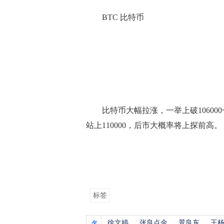
BTC 比特币
比特币大幅拉涨，一举上破106000
站上110000，后市大概率将上探前高。
标签
徐文婷
张良点金
景良东
王
名