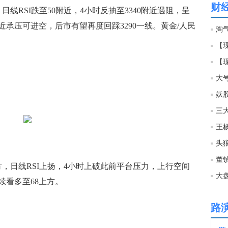
财
RSI跌至50附近，4小时反抽至3340附近遇阻，呈
04:2
近承压可进空，后市有望再度回踩3290一线。黄金/人民
淘
【
04:2
【
大
04:2
妖
三
04:2
王
美国
头狼
04:2
日线RSI上扬，4小时上破此前平台压力，上行空间
大
续看多至68上方。
04:2
路
04:2