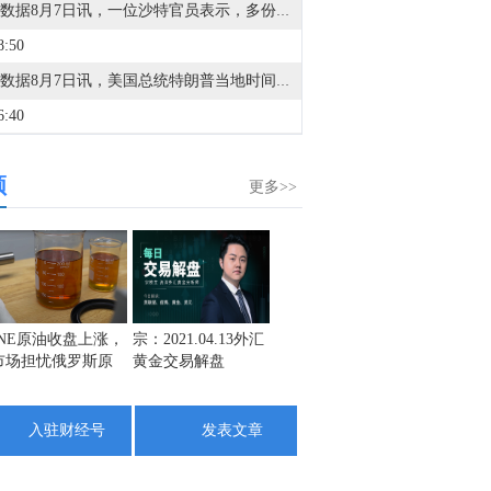
金十数据8月7日讯，一位沙特官员表示，多份情报报告显示，胡塞武装、伊拉克民兵与伊朗革命卫队正在协调策划针对沙特的袭击。沙特已观测到无人机和导弹正在调动，暗示可能从南北两方向发动协同攻击。潜在袭击可能针对民用和经济设施，包括能源基础设施、港口和机场。该官员称，这些报告尤其令人担忧，因此时正值沙特继续努力推动局势缓和与和平解决方案、且谈判正朝着积极方向推进之际。该官员表示，沙特将毫不犹豫采取一切必要措施回应任何侵略行为。沙特与美国在所有层面上的合作仍然非常紧密和牢固，包括与美国中央司令部在作战层面的合作。
8:50
金十数据8月7日讯，美国总统特朗普当地时间周四在白宫签署关于出生公民权与多晶硅关税的行政命令。谈及伊朗问题时，特朗普称：“与伊朗的战争将很快结束，我正在参与与伊朗的谈判，协议可能很快达成。我认为伊朗撑不了多久。霍尔木兹海峡尚未达成协议，但海峡目前在“某种程度上”算是开放的，目前霍尔木兹海峡由我们控制。”特朗普还提到了军火供应问题：“我们目前状态良好，我们有无限供应，但我们总是希望有更多弹药。我们在世界各地都有物资储备，如果需要，我们会主动领取。”
6:40
市场消息：特朗普政府正在考虑一项关于自闭症和疫苗的命令。
频
4:30
更多>>
金十提示：特朗普在白宫签署行政令的活动结束。
1:27
美国至7月31日当周外国央行持有美国国债 -255.34亿美元，前值339.02亿美元。
1:17
INE原油收盘上涨，
宗：2021.04.13外汇
盛文兵：通胀预期
栾雪：
市场担忧俄罗斯原
黄金交易解盘
再度升温 且看美联
外汇上
美国总统特朗普：我们正在处理俄乌冲突，我认为我们正在取得进展。
油出口受阻
储如何应对
1:09
入驻财经号
发表文章
美国总统特朗普：我们在世界各地都有物资储备，如果需要，我们会主动领取。
0:16