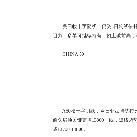
美日收十字阴线，仍受5日均线依托，日线
阻力，多单可继续持有，如上破前高，可上
CHINA 50
A50收十字阴线，今日亚盘强势拉升，逼
前头肩顶关键支撑13300一线，短线趋
战13700-13800。