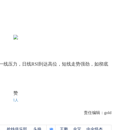
一线压力，日线RSI到达高位，短线走势强劲，如彻底
赞
1人
责任编辑：gold
杨
抢钱俱乐部
头狼
王鹏
金宝
中金怪杰
推