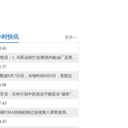
小时快讯
更多>>
3:45
冲突情况：1. 乌军远程打击俄境内炼油厂及黑海船只。2. 乌克兰总统泽连斯基：乌克兰袭击了两座俄罗斯炼油厂。3. 乌克兰敖德萨州军事行政长官基佩尔通报，一艘悬挂几内亚比绍国旗、装载乌克兰小麦的民用散货船在黑海海域遭俄军袭击。其他情况：1. 泽连斯基解除多名乌克兰驻外大使职务。2. 乌克兰外交部长在基辅与阿塞拜疆外交部长举行了会谈。3. 美国总统特朗普：（谈及乌克兰希望获得导弹）我们也需要导弹。4. 塞尔维亚总统办公室：乌克兰总统泽连斯基将于8月8日访问塞尔维亚。5. 泽连斯基召开了关于乌克兰弹道导弹发展的会议。他表示，乌克兰目前具备必要的科学基础和专业知识。因此，预计2026-2027年，乌克兰将实现预期目标。
1:37
金十数据8月7日讯，当地时间8月6日，美国总统特朗普在白宫签署两项行政令，重点打击商业化“生育旅游”，并进一步限制部分在美国出生儿童自动获得公民身份的范围。特朗普表示，政府将对通过酒店等机构组织赴美生子的“生育旅游”产业展开更大规模、更强力的执法行动。特朗普称，出生公民权制度长期被滥用，“生育旅游”已经发展成一门生意。他声称，每年可能有“数十万人”通过相关方式让子女取得美国公民身份，并举例称，有人曾以家庭名义携带数十名儿童参与相关安排。特朗普还表示，此前最高法院对其限制出生公民权的政策作出“不公平”裁决，因此政府正通过新的方式推进限制措施。他认为最新行政令符合宪法，并称政府将结束利用商业化“生育旅游”获取美国公民身份的做法。（央视）
1:08
沙特官员：任何计划中的攻击可能旨在“破坏”降级和外交努力。已披露的威胁信号可能暗示伊朗内部存在“权力斗争”，但未提供证据。
7:43
储FIMA回购机制已连续第八周零使用。
4:45