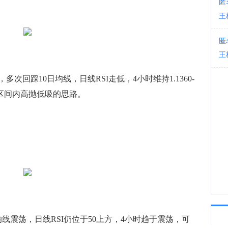
匿
美国
王
04:2
美国
匿
王
踩10日均线，日线RSI走低，4小时维持1.1360-
续区间内高抛低吸的思路。
震荡，日线RSI仍位于50上方，4小时趋于震荡，可