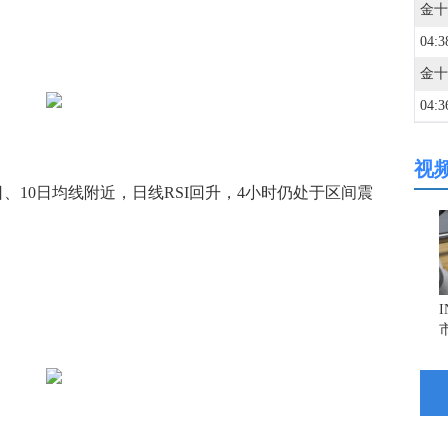
04:3
04:3
视
04:3
10日均线附近，日线RSI回升，4小时仍处于区间震
04:3
04:3
04:3
04:3