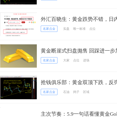
外汇百晓生：黄金跌势不错，日内关注
名家点金
实盘
唯一标准
点位
黄金断崖式扫盘抛售 回踩进一步
名家点金
大家
点位
进场
抢钱俱乐部：黄金双顶下跌，反弹
名家点金
石油
鸽子
区域
主次节奏：5.9一句话看懂黄金Gol