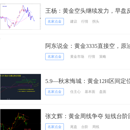
王杨：黄金空头继续发力，早盘
名家点金
建议
行情
拐头
阿东说金：黄金3335直接空，原
名家点金
黄金市场
行情
策略
5.9—秋末悔城：黄金12H区间
名家点金
住主心
基本面
盘面
张文辉：黄金周线争夺 短线台阶
名家点金
尾盘
台阶
周线