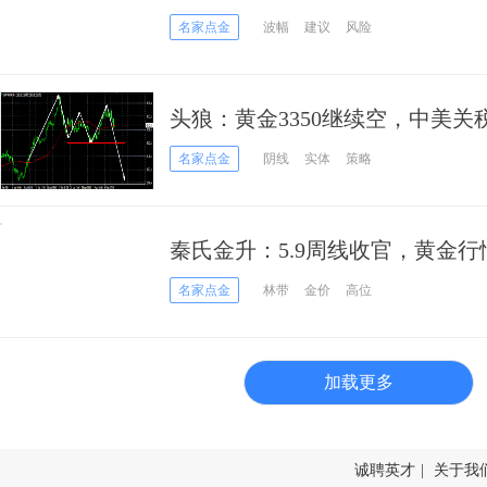
名家点金
波幅
建议
风险
头狼：黄金3350继续空，中美
名家点金
阴线
实体
策略
秦氏金升：5.9周线收官，黄金
名家点金
林带
金价
高位
加载更多
诚聘英才
|
关于我