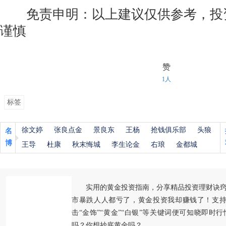
免责申明：以上建议仅供参考，投
谨慎
赞
1人
标签
徐文婷
张良点金
景良东
王杨
抢钱俱乐部
头狼
名
博
王导
杜康
秋末悔城
李生论金
右琅
金都城
实用的黄金投资指南，分享精品投资理财诀
市暴跌人人都亏了，黄金投资我却赚钱了！支持
击“金饰”“黄金”“白银”等关键词便可知晓即时
吗？你想抄底黄金吗？