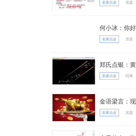
名家点金
实盘
何小冰：你好
名家点金
历史
郑氏点银：黄
名家点金
结果
金语梁言：现
空；
名家点金
实盘