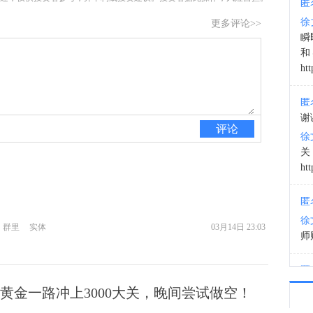
匿
徐
更多评论>>
22:5
瞬
和
htt
匿
谢
评论
徐
htt
匿
徐
群里
实体
03月14日 23:03
师财
匿
以
黄金一路冲上3000大关，晚间尝试做空！
徐