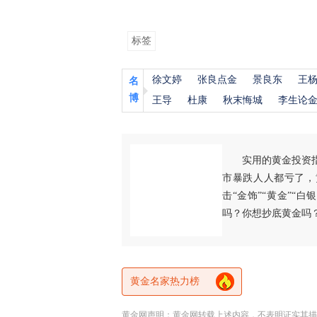
标签
徐文婷
张良点金
景良东
王
名
博
王导
杜康
秋末悔城
李生论
实用的黄金投资
市暴跌人人都亏了，
击“金饰”“黄金”“
吗？你想抄底黄金吗
黄金名家热力榜
黄金网声明：黄金网转载上述内容，不表明证实其描