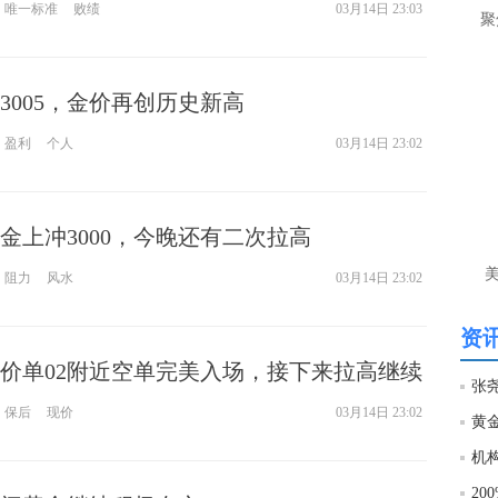
唯一标准
败绩
03月14日 23:03
让
聚
htt
3005，金价再创历史新高
匿
么
盈利
个人
03月14日 23:02
徐
万
时
金上冲3000，今晚还有二次拉高
经号
阻力
风水
03月14日 23:02
匿
徐
资讯
价单02附近空单完美入场，接下来拉高继续
htt
保后
现价
03月14日 23:02
匿
徐
20