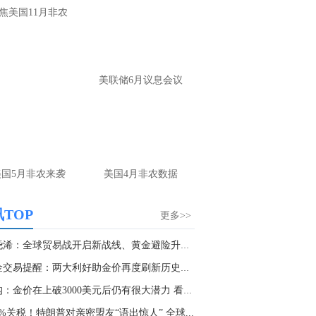
大家第一时间获取最新策略和实时指
焦美国11月非农
导， 关注老师财经号主页：
p://mp.cnfol.com/user/58676
名网友-中金在线手机网：
黄金多，看到什
美联储6月议息会议
位置呢？
文婷：
冲破75，看85-4400附近，行情瞬息
变，盘中机会转瞬即逝。 为了让大家第一
间获取最新策略和实时指导， 关注老师财
主页：http://mp.cnfol.com/user/58676
美国5月非农来袭
美国4月非农数据
名网友-中金在线手机网：
能回撤到30
文婷：
先看破了40会到30，最新策略和实
TOP
更多>>
时指导， 关注老师财经号主页：
p://mp.cnfol.com/user/58676
张尧浠：全球贸易战开启新战线、黄金避险升级剑...
黄金交易提醒：两大利好助金价再度刷新历史高点...
名网友-中金在线手机网：
止损多少 老师
机构：金价在上破3000美元后仍有很大潜力 看到3...
文婷：
7美金
0%关税！特朗普对亲密盟友“语出惊人” 全球...