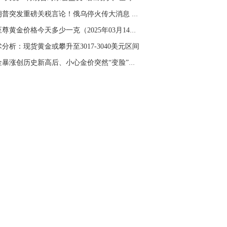
名网友-中金在线手机网：
二十美金的幅
特朗普突发重磅关税言论！俄乌停火传大消息 金...
。70一50？。
金至尊黄金价格今天多少一克（2025年03月14日）
文婷：
带上止损博弈，实时指导， 关注老
经号主页：http://mp.cnfol.com/user/58676
分析：现货黄金或攀升至3017-3040美元区间
黄金暴涨创历史新高后、小心金价突然“变脸”！...
名网友-中金在线手机网：
老师好，金现在
样操作？
文婷：
70附近高空，50附近低多，最新策
和实时指导， 关注老师财经号主页：
p://mp.cnfol.com/user/58676