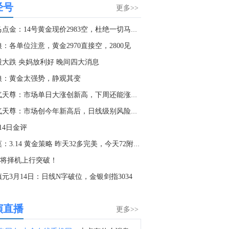
经号
市场消息：保加利亚因无人机在其境内爆炸召见乌克兰大使。
更多>>
6:45
老马点金：14号黄金现价2983空，杜绝一切马后炮！
金十数据8月9日讯，据半岛电视台报道，美国国防部国防创新部门（DIU）首席副主管贾里德·康利表示，美国军方拥有足够弹药用于对伊朗的战争。此前有报道称，包括弹道导弹拦截器在内的关键防空武器库存因冲突而有所消耗。“我们有足够的弹药完成当前任务，”康利表示，“当前国防部拥有一切必要的资源来执行战争。”
：各单位注意，黄金2970直接空，2800见
9:36
股大跌 央妈放利好 晚间四大消息
金十数据8月9日讯，据俄罗斯卫星通讯社报道，美国问题专家德米特里·德罗布尼茨基认为，美国参议院通过的加强对俄制裁法案在实践中很可能不会执行，并将成为类似于《杰克逊-瓦尼克修正案》的“沉默法案”。美国国会参议院当地时间周五以压倒性优势通过了由已故参议员林赛·格雷厄姆参与起草的对俄制裁法案。该倡议规定对俄罗斯能源资源五大进口国征收100%的关税，并对所有从俄罗斯进口到美国的商品征收500%的关税。德罗布尼茨基表示：“参议院当前这项倡议很可能也会面临类似命运：它是出于政治宣传目的而通过的，最终将成为一项‘沉默法案’，不断附加各种例外条款，以避免让本已不稳定的美国经济遭受重创。”德罗布尼茨基表示，这项法案改变了制裁施压机制：不再直接针对俄罗斯生产商和贸易商实施限制，而是将压力转向俄罗斯能源产品的买家。
狼：黄金太强势，静观其变
5:37
淘气天尊：市场单日大涨创新高，下周还能涨吗？
黎巴嫩消息人士：黎巴嫩坚持在重返罗马谈判之前实现全面停火。黎巴嫩希望将本特杰贝尔和基亚姆纳入试验区。
淘气天尊：市场创今年新高后，日线级别风险大！
5:00
14日金评
美联储理事鲍曼参加一场炉边谈话将于十分钟后公布。
桂莫：3.14 黄金策略 昨天32多完美，今天72附近多！
3:54
股将择机上行突破！
金十数据8月9日讯，特朗普政府正加大向佛罗里达州石油大亨、共和党捐助者哈里·萨金特三世施压，要求其剥离在委内瑞拉的资产。据知情人士透露，美国财政部于当地时间周五冻结了萨金特旗下参与委内瑞拉石油生产项目的离岸公司资产。同时，美国财政部已发放许可证，允许其清算在该公司的权益。萨金特曾在美委关系高度紧张的数年间，充当华盛顿与加拉加斯之间的关键秘密沟通渠道，在两边都积累了巨大的影响力。他曾频繁出入特朗普的海湖庄园和委内瑞拉总统府，定期与遭美军拘捕的前总统马杜罗及其他高官会面。他利用这一特殊渠道在美委之间传递信息，并协助在2025年促成了被扣美国公民的获释。与此同时，他还在大多数石油公司因政治风险和制裁而避开的委内瑞拉开拓交易。
元3月14日：日线N字破位，金银剑指3034
6:51
金十数据8月9日讯，受今年第13号台风“白海豚”影响，9日上海浦东机场和虹桥机场通行能力将出现下降，近六成进出港航班调减取消。两场计划取消进出港航班1384架次，其中，浦东机场取消871架次、虹桥机场取消航班513架次。请旅客及时向所乘航司了解查询航班最新动态，合理安排出行。（央视）
演直播
更多>>
6:09