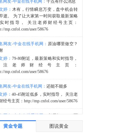
名网友-中金在线手机网：
十点有什么消息
伊朗总统佩泽希齐扬：问题不能仅靠战争解决。致力于根据谅解备忘录的条款推进和平进程。
文婷：
木有，行情瞬息万变，盘中机会转
3:12
即逝。 为了让大家第一时间获取最新策略
美国副总统万斯：伊朗已通知美国将允许最大流量的石油通过海峡，但我们不信任他们。
实时指导， 关注老师财经号主页：
p://mp.cnfol.com/user/58676
名网友-中金在线手机网：
原油哪里做空？
谢
文婷：
79-80附近，最新策略和实时指导，
关注老师财经号主页：
p://mp.cnfol.com/user/58676
名网友-中金在线手机网：
还能不能多
文婷：
40-45附近低多，实时指导， 关注老
经号主页：http://mp.cnfol.com/user/58676
名网友-中金在线手机网：
老师好，4345可
多吗？
黄金专题
图说黄金
文婷：
40-45附近多，带上止损博弈，为了