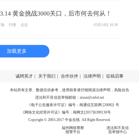
.14 黄金挑战3000关口，后市何去何从！
市场
行情
点位
03月14日 16:30
加载更多
诚聘英才
|
关于我们
|
合作伙伴
|
法律声明
|
征稿启事
本站所有文章、数据仅供参考，使用前务请仔细阅读
法律声明
，风险自负
违法和不良信息举报邮箱：
zixun@cnfol.net
《电子公告服务许可证》编号：闽通信互联网 [2008]1 号
《网络文化经营许可证》编号：闽网文[2017]6399130号
Copyright © 2003-2017 中金在线. All Right Reserved.
福州网络警察
违法和不良信
报警平台
息举报中心