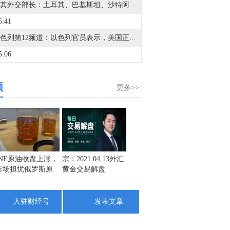
土耳其外交部长：土耳其、巴基斯坦、沙特阿拉伯的防务协议在技术上与北约第五条相同。
5:41
据以色列第12频道：以色列官员表示，美国正在限制我们的选择，并将我们推向加沙问题上的困境。
5:06
金十数据8月9日讯，据以色列公共广播公司报道，美国中央司令部司令布拉德·库珀已抵达以色列，将与以色列国防军总参谋长扎米尔及其他高级国防官员进行态势评估。此访前，库珀已在巴林和阿联酋举行了会议。此次访问正值有关潜在停火协议的谈判之际，同时美国持续向以色列施压，要求其推进过渡到加沙和平计划的下一阶段。
频
8:30
更多>>
市场消息：美国中央司令部司令访以期间将讨论加沙第二阶段过渡问题。
8:19
市场消息：美国中央司令部司令抵达以色列，将与以色列高级军事官员举行会谈。
6:59
INE原油收盘上涨，
宗：2021.04.13外汇
盛文兵：通胀预期
栾雪：
市场担忧俄罗斯原
黄金交易解盘
再度升温 且看美联
外汇上
据以色列第12频道：以色列军方正在评估从加沙地带的某些阵地撤军，并将其移交给国际稳定部队的可能性。
油出口受阻
储如何应对
9:07
入驻财经号
发表文章
金十数据8月9日讯，美国副总统JD·万斯在周六播出的福克斯新闻采访中表示，在伊朗问题上，“我们正处于博弈之中”。“我们正在运用全方位工具——外交、经济、军事手段——以确保为美国人民争取最佳结果，”他说。他表示，过去几天伊朗谈判已取得一些进展。美国期望海湾地区的石油和天然气输出量与冲突前持平，“而伊朗人已向我们表示，他们打算这样做，”他说。
7:11