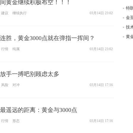
间黄金继续积极布空！！！
匿
度
建议
继续执行
03月14日 23:02
徐
师财
技术
连胜，黄金3000点就在弹指一挥间？
匿
怎
行情
纯属
03月14日 23:02
徐
略
htt
放手一搏吧别顾虑太多
风险
对冲
03月14日 17:16
最遥远的距离：黄金与3000点
行情
形态
03月14日 17:16