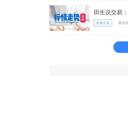
田生说交易：3
名家点金
黄金