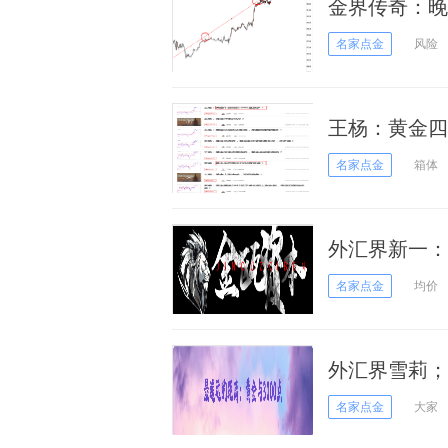
金界传奇：晚
名家点金
风险
王杨：黄金四
名家点金
箱体
外汇界新一：
名家点金
均价
外汇界雪莉；
名家点金
大家