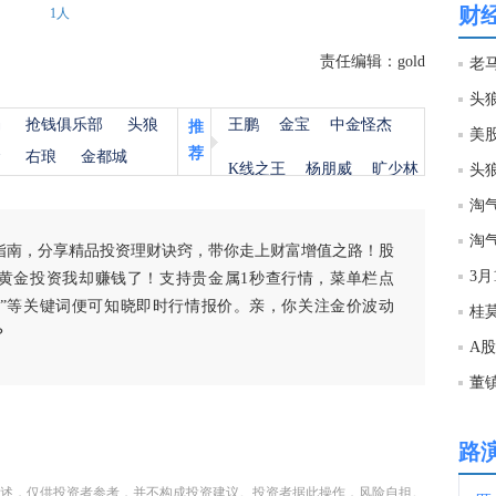
财
1人
00:4
责任编辑：gold
头狼
00:3
杨
抢钱俱乐部
头狼
王鹏
金宝
中金怪杰
推
美
荐
金
右琅
金都城
K线之王
杨朋威
旷少林
头
00:3
指南，分享精品投资理财诀窍，带你走上财富增值之路！股
00:3
3月
黄金投资我却赚钱了！支持贵金属1秒查行情，菜单栏点
白银”等关键词便可知晓即时行情报价。亲，你关注金价波动
00:2
？
A
董镇
00:0
路
22:5
述，仅供投资者参考，并不构成投资建议。投资者据此操作，风险自担。