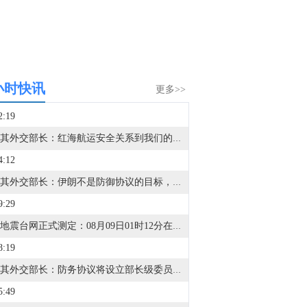
小时快讯
更多>>
2:19
土耳其外交部长：红海航运安全关系到我们的利益，因此土耳其必须加入沙特主导的国际联盟。
4:12
土耳其外交部长：伊朗不是防御协议的目标，只要不攻击成员国，任何人都不是目标。
9:29
中国地震台网正式测定：08月09日01时12分在新疆阿克苏地区库车市（北纬41.18度，东经83.72度）发生3.2级地震，震源深度16千米。
8:19
土耳其外交部长：防务协议将设立部长级委员会及秘书长，类似北约架构。
5:49