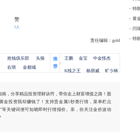
匿
度
赞
徐
师财
1人
闫
责任编辑：gold
匿
怎
徐
杨
抢钱俱乐部
头狼
王鹏
金宝
中金怪杰
推
略
荐
金
右琅
金都城
K线之王
杨朋威
旷少林
htt
指南，分享精品投资理财诀窍，带你走上财富增值之路！股
黄金投资我却赚钱了！支持贵金属1秒查行情，菜单栏点
白银”等关键词便可知晓即时行情报价。亲，你关注金价波动
？