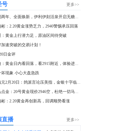
经号
金十数据8月8日讯，据美国方面7日消息披露，美国太空探索技术公司（SpaceX）创始人马斯克明确拒绝允许乌克兰军方利用SpaceX旗下卫星互联网系统“星链”打击俄罗斯境内目标。美国方面援引乌前国防部长费多罗夫两名“身边人”消息称，费多罗夫此前一直在推动利用“星链”打击俄罗斯境内目标，曾尝试通过私下渠道与马斯克接触，但遭到后者拒绝。“截至目前，（马斯克）没有作出同意的决定。”消息称，马斯克之所以拒绝乌方用“星链”对俄进行纵深打击，是担心危机进一步升级。（央视新闻）
更多>>
2:18
入局两年、全面焕新，伊利伊刻活泉开启无糖茶饮“下半场”
禁令让铜价飞涨，但效果可能被夸大了！当刚果（金）和印尼释放同一个信号，我们该如何避免重蹈覆撤？这篇从刚果禁令看铜钴生死局，带你看清假断供与真洗盘的极限博弈！
彬：2.20黄金涨势乏力，2940警惕承压回落
0:26
槿：黄金上行潜力足，原油区间待突破
中国地震台网正式测定：08月08日11时45分在新疆阿克苏地区沙雅县发生4.5级地震，震源深度25千米。 ​​​
好加速突破的交易计划！
0:00
20日金评
金十数据8月8日讯，下周英国最重要的数据将是周四公布的第二季度GDP报告。德意志银行英国经济学家预计，6月GDP环比下降0.1%，使得2026年第二季度GDP环比增长维持在0.4%，但下行风险有所增加。
头狼：黄金日内看回落，看2915附近，体验进行中
2:53
个坏现象 小心大盘急跌
金十数据8月8日讯，今日国内黄金饰品价格对比显示，国内多家品牌足金饰品价格重返1300元，其中周生生足金饰品报1315元/克，单日大涨30元。
董镇元2月20日：鸽派言论压美指，金银十字临抉择
3:35
老马点金：20号黄金现价2946空，杜绝一切马后炮！
金十数据8月8日讯，乌克兰空军8日在社交媒体称，乌克兰首都基辅，以及敖德萨州等多地有无人机来袭风险。基辅市军事管理局称，由于无人机和弹道导弹威胁，基辅市拉响防空警报。该部门还称，基辅一处燃料库起火，但未说明具体原因。据俄罗斯方面8日凌晨消息，俄罗斯萨马拉州、萨拉托夫州等多地有导弹来袭风险。今天已有十多个俄罗斯机场暂停航班起降。（央视新闻）
鸿彬：2.20黄金再创新高，回调顺势看涨
8:24
金十数据8月8日讯，哥伦比亚新任总统德拉埃斯普列亚7日在哥西南部城市卡利举行的总统就职仪式上发表演说，宣布政府将很快公布毒品恐怖组织名单，加大对毒品犯罪的打击力度。德拉埃斯普列亚说，新政府将把恢复国家安全和权威作为重点，要求武装部队和警察打击所有犯罪团伙，并通过根除非法作物等措施打击毒品犯罪。（新华社）
演直播
更多>>
0:34