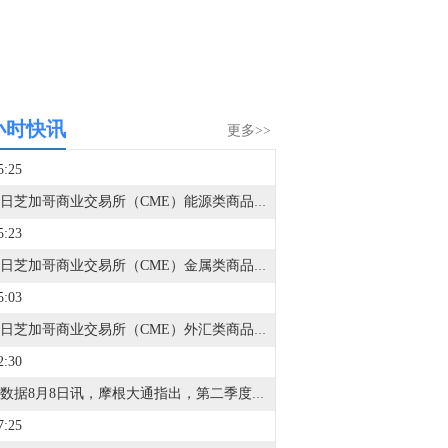
小时快讯
更多>>
5:25
8月7日芝加哥商业交易所（CME）能源类商品成交量报告已在金十数据中心更新！欢迎点击查看
5:23
8月7日芝加哥商业交易所（CME）金属类商品成交量报告已在金十数据中心更新！欢迎点击查看
5:03
8月7日芝加哥商业交易所（CME）外汇类商品成交量报告已在金十数据中心更新！欢迎点击查看
2:30
金十数据8月8日讯，摩根大通指出，第二季度财报季已进入后期阶段，美国和欧洲约80%-85%的企业已经公布业绩。本季度企业盈利表现强劲，美国和欧洲地区均出现EPS超预期情况，且业绩超预期的企业覆盖范围较广。美国和欧洲报告EPS高于市场预期的公司比例均明显上升。尽管企业进入财报季前市场预期已经处于较高水平，但标普500指数成分股的综合EPS仍继续上行。下调盈利展望的企业比例已经降至2021年以来最低水平。从地区来看，美国和欧洲企业盈利同比增速分别达到25%和23%，均高于市场一致预期。收入增长表现同样健康，美国和欧洲分别达到14%和10%的同比增速。从行业层面看，两大地区盈利增长的很大一部分来自能源行业，主要受地缘冲突推动能源价格上涨的提振。金融行业也是美国和欧洲盈利增长的重要推动力，科技行业同样贡献显著。
7:25