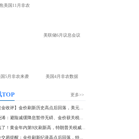
大家第一时间获取最新策略和实时指
焦美国11月非农
导， 关注老师财经号主页：
p://mp.cnfol.com/user/58676
名网友-中金在线手机网：
黄金多，看到什
美联储6月议息会议
位置呢？
文婷：
冲破75，看85-4400附近，行情瞬息
变，盘中机会转瞬即逝。 为了让大家第一
间获取最新策略和实时指导， 关注老师财
主页：http://mp.cnfol.com/user/58676
美国5月非农来袭
美国4月非农数据
名网友-中金在线手机网：
能回撤到30
文婷：
先看破了40会到30，最新策略和实
TOP
更多>>
时指导， 关注老师财经号主页：
p://mp.cnfol.com/user/58676
【黄金收评】金价刷新历史高点后回落，美元走强...
张尧浠：避险减缓降息暂停无碍、金价获关税支撑...
名网友-中金在线手机网：
止损多少 老师
涨疯了！黄金年内第9次刷新高，特朗普关税威胁...
文婷：
7美金
黄金交易提醒：金价刷新纪录高点后回落，特朗普...