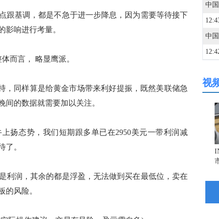
跟基调，都是不急于进一步降息，因为需要等待接下
12:4
的影响进行考量。
12:4
体而言， 略显鹰派。
视
12:3
持，同样算是给黄金市场带来利好提振，既然美联储急
晚间的数据就需要加以关注。
12:3
扬态势，我们短期跟多单已在2950美元一带利润减
12:2
待了。
利润，其余的都是浮盈，无法做到买在最低位，卖在
12:1
板的风险。
文件
12:1