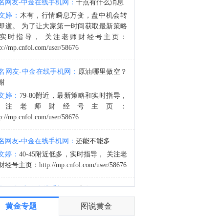
名网友-中金在线手机网：
十点有什么消息
金十数据8月8日讯，下周最重要的数据发布将是周三公布的美国7月CPI报告，随后周四将公布PPI数据。德意志银行美国经济学家预计，整体消费者价格环比上涨0.15%，6月为下降0.42%；核心CPI预计环比上涨0.26%，与6月持平。对于PPI数据，预计整体PPI环比上涨0.22%（此前为0.13%）。
文婷：
木有，行情瞬息万变，盘中机会转
3:32
即逝。 为了让大家第一时间获取最新策略
金十数据8月8日讯，土耳其通信局7日发表声明表示，土耳其当天同沙特阿拉伯和巴基斯坦签署的《麦加共同防务协议》与北约第五条即集体防御条款并不冲突。当天早些时候，沙特、土耳其和巴基斯坦三国领导人在沙特麦加签署《麦加共同防务协议》。协议规定，对三国中任何一国的武装攻击将被视为对三国全体的攻击。有舆论认为，土耳其签署该协议“违反《北大西洋公约》第五条即集体防御条款并建立了一个平行联盟结构”。土耳其通信局声明说，上述说法“完全没有根据”，是“显而易见的舆论操控”。声明说，该协议并不与包括北约在内的土耳其现有国际联盟承诺相冲突，相反，它构成了一种补充性合作机制，有助于维护区域安全。土耳（央视新闻）
实时指导， 关注老师财经号主页：
p://mp.cnfol.com/user/58676
名网友-中金在线手机网：
原油哪里做空？
谢
文婷：
79-80附近，最新策略和实时指导，
关注老师财经号主页：
p://mp.cnfol.com/user/58676
名网友-中金在线手机网：
还能不能多
文婷：
40-45附近低多，实时指导， 关注老
经号主页：http://mp.cnfol.com/user/58676
名网友-中金在线手机网：
老师好，4345可
多吗？
黄金专题
图说黄金
文婷：
40-45附近多，带上止损博弈，为了