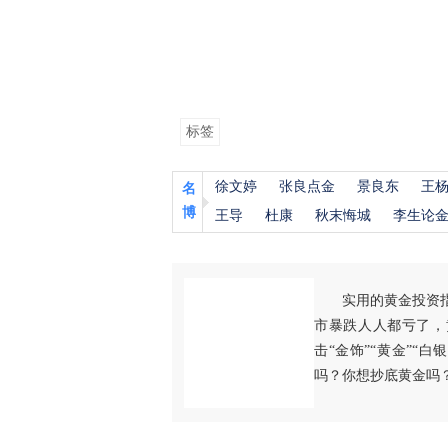
标签
徐文婷
张良点金
景良东
王
名
博
王导
杜康
秋末悔城
李生论
实用的黄金投资
市暴跌人人都亏了，
击“金饰”“黄金”“
吗？你想抄底黄金吗