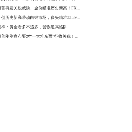
名网友-中金在线手机网：
二十美金的幅
特朗普再发关税威胁、金价瞄准历史新高！FXStre...
。70一50？。
黄金创历史新高带动白银市场，多头瞄准33.39美...
文婷：
带上止损博弈，实时指导， 关注老
经号主页：http://mp.cnfol.com/user/58676
瑞祥：黄金看多不追多，警惕追高陷阱
特朗普刚刚宣布要对“一大堆东西”征收关税！金...
名网友-中金在线手机网：
老师好，金现在
样操作？
文婷：
70附近高空，50附近低多，最新策
和实时指导， 关注老师财经号主页：
p://mp.cnfol.com/user/58676