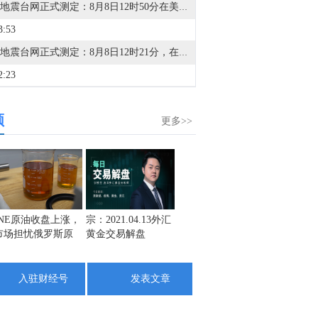
中国地震台网正式测定：8月8日12时50分在美国阿拉斯加州发生5.2级地震，震源深度10千米。
3:53
中国地震台网正式测定：8月8日12时21分，在四川宜宾市珙县发生3.4级地震，震源深度9公里。
2:23
金十数据8月8日讯，澳大利亚西澳黑德兰港（Port Hedland）必和必拓码头工人已开始举行24小时罢工。工人承诺，将于8月8日至9日停止装船散货船，罢工于西澳时间周六上午5时30分（同北京时间）开始。目前尚不清楚此次罢工对货物运输将产生何种影响。据必和必拓称，该港口约1200名员工中仅有约200人是工会成员，具备参与行动资格；此外，该港口7台运营中的装船机中有两台为全自动设备，预计不会受到此次行动影响。不过，任何中断都可能波及全球铁矿石市场。该码头是全球最大的铁矿石出口港口之一，每年处理约5亿吨铁矿石。交易员们正密切关注争议是否会演变为长期僵局，从而对资金外流产生实质性影响。
频
2:07
更多>>
金十数据8月8日讯，据灯塔专业版，截至8月8日，2026年8月总票房（含预售）突破15亿，《蜘蛛侠：崭新之日》《八仙！》《功夫女足》《年会不能停！2》《痴迷》暂列8月票房榜前五。
1:11
俄行动指挥部：伊利斯基炼油厂因无人机残骸坠落起火。（俄新社）
4:46
INE原油收盘上涨，
宗：2021.04.13外汇
盛文兵：通胀预期
栾雪：
市场担忧俄罗斯原
黄金交易解盘
再度升温 且看美联
外汇上
金十数据8月8日讯，从福建海事局了解到，为了防御台风“白海豚”，截至8日12时，福建沿海共有40条客渡运航线停运，76艘客渡船停航。福建沿海全部115个水上施工作业项目停工，撤离290艘施工作业船舶。（央视新闻）
油出口受阻
储如何应对
3:40
入驻财经号
发表文章
显示，赛富时将在旧金山总部裁员74人。
3:16