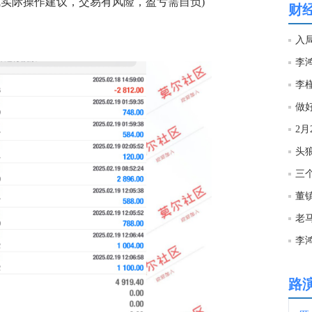
实际操作建议，交易有风险，盈亏需自负)
财
12:0
李鸿
12:0
李
做
12:0
2月
11:5
三
11:3
李
11:2
路
11:1