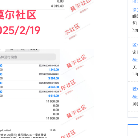
匿
徐
10:4
瞬
和
htt
匿
谢
徐
htt
匿
徐
师财
匿
以
徐