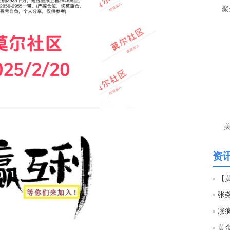
让
聚
htt
匿
么
徐
万
时
经号
匿
徐
资讯
htt
匿
徐