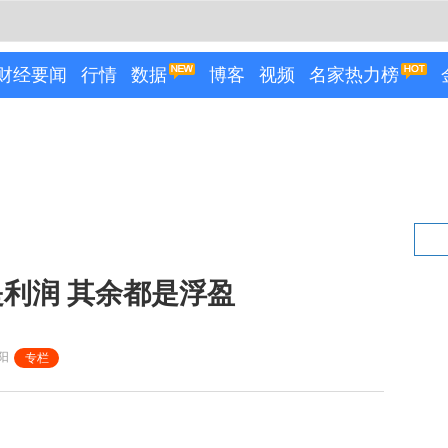
财经要闻
行情
数据
博客
视频
名家热力榜
利润 其余都是浮盈
阳
专栏