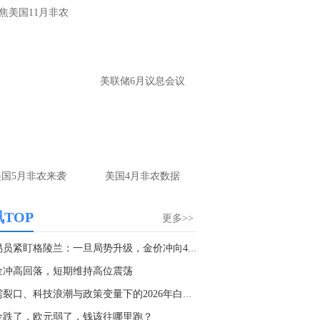
大家第一时间获取最新策略和实时指
焦美国11月非农
导， 关注老师财经号主页：
p://mp.cnfol.com/user/58676
名网友-中金在线手机网：
黄金多，看到什
美联储6月议息会议
位置呢？
文婷：
冲破75，看85-4400附近，行情瞬息
变，盘中机会转瞬即逝。 为了让大家第一
间获取最新策略和实时指导， 关注老师财
主页：http://mp.cnfol.com/user/58676
美国5月非农来袭
美国4月非农数据
名网友-中金在线手机网：
能回撤到30
文婷：
先看破了40会到30，最新策略和实
TOP
更多>>
时指导， 关注老师财经号主页：
p://mp.cnfol.com/user/58676
交易员紧盯格陵兰：一旦局势升级，金价冲向4530...
金冲高回落，短期维持高位震荡
名网友-中金在线手机网：
止损多少 老师
供需裂口、科技浪潮与政策变量下的2026年白银展...
文婷：
7美金
金跌了，欧元弱了，钱该往哪里跑？