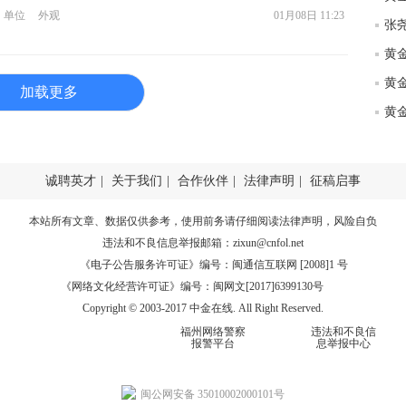
匿
单位
外观
01月08日 11:23
度
徐
师财
黄
加载更多
匿
怎
徐
诚聘英才
|
关于我们
|
合作伙伴
|
法律声明
|
征稿启事
略
htt
本站所有文章、数据仅供参考，使用前务请仔细阅读
法律声明
，风险自负
违法和不良信息举报邮箱：
zixun@cnfol.net
《电子公告服务许可证》编号：闽通信互联网 [2008]1 号
《网络文化经营许可证》编号：闽网文[2017]6399130号
Copyright © 2003-2017 中金在线. All Right Reserved.
福州网络警察
违法和不良信
报警平台
息举报中心
闽公网安备 35010002000101号