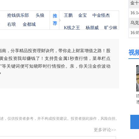
16:1
杨
抢钱俱乐部
头狼
王鹏
金宝
中金怪杰
推
荐
金
右琅
金都城
K线之王
杨朋威
旷少林
16:0
指南，分享精品投资理财诀窍，带你走上财富增值之路！股
视
16:0
黄金投资我却赚钱了！支持贵金属1秒查行情，菜单栏点
白银”等关键词便可知晓即时行情报价。亲，你关注金价波动
15:5
？
15:4
15:3
述，仅供投资者参考，并不构成投资建议。投资者据此操作，风险自担。
更多评论>>
15:2