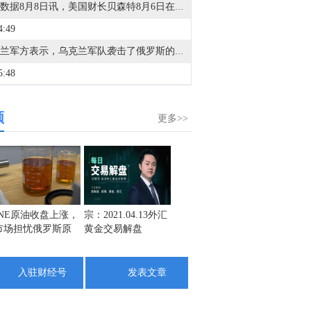
金十数据8月8日讯，美国财长贝森特8月6日在接受美国全国广播公司采访时表示，霍尔木兹海峡永远不会恢复到原来的样子，但他强调，这不是伊朗方面所描绘的那种对伊朗有利的局面，而是指霍尔木兹海峡将失去当前能源运输“咽喉要道”的地位。贝森特说，在未来两年内，霍尔木兹海峡将“变得无关紧要”，原本通过海峡运输的能源中将有超过50%或70%改由地下管道输送。（CCTV国际时讯）
4:49
乌克兰军方表示，乌克兰军队袭击了俄罗斯的伊尔斯基和西兹兰石油精炼厂，导致火灾发生。
5:48
金十数据8月8日讯，美国参议院周六通过了一项临时措施，为联邦机构提供资金至12月11日，此举旨在避免在11月中期选举前数周发生灾难性的联邦政府停摆。另据福克斯新闻报道，本次投票结果为90票赞成、6票反对，参议员达琳·格雷厄姆（共和党-南卡罗来纳州）投了弃权票。这并不一定能完全避免政府停摆，但有助于防止10月1日（政府新财年开始之日）出现停摆。众议院休会归来后仍需就该法案协调一致。
频
1:48
更多>>
美国参议院通过临时拨款法案，以避免选举前夕出现政府停摆。
0:27
金十数据8月8日讯，美国彭博社8月7日援引知情人士的话报道，美国国防部计划在今年年底前对其正在建设的“金穹”天基导弹防御系统进行首次测试。今年4月，美国太空部队宣布与包括太空探索技术公司、洛克希德-马丁公司在内的12家公司签订合同，研发“金穹”系统中可拦截导弹的天基拦截器。报道援引匿名消息人士的话称，如果拦截导弹系统的地面测试在今年年底前顺利完成，政府准备向相关公司支付6000万美元。此外，预计美国太空部队将从2030年起向通过最终测试的团队采购该系统。（CCTV国际时讯）
5:20
INE原油收盘上涨，
宗：2021.04.13外汇
盛文兵：通胀预期
栾雪：
市场担忧俄罗斯原
黄金交易解盘
再度升温 且看美联
外汇上
金十数据8月8日讯，今天13时，台风“白海豚”中心位于距离浙江省温州市东偏南方向约465公里的洋面上，中心附近最大风力14级，45米/秒。虽然离浙江还有一定距离，但“白海豚”外围云系今天上午已经在江苏南部、安徽东南部、浙江等地激发出对流。明天，台风登陆前后，华东降雨进一步增强，江苏南部、安徽东南部、上海、浙江大部将有大到暴雨，其中上海南部、浙江东部有特大暴雨，局地日降雨量将达到400毫米甚至500毫米以上，极端性较强，需注意防范。（央视新闻）
油出口受阻
储如何应对
7:57
入驻财经号
发表文章
据国际文传电讯社：俄罗斯称无人机袭击了一艘运载乌克兰军队武器的船只，地点位于敖德萨东部。
2:08