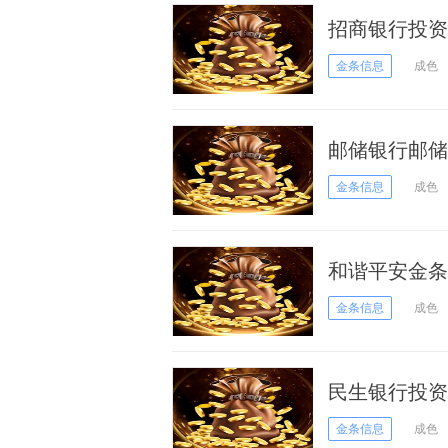
招商银行投资
金条信息
成色
邮储银行邮储
08日）
金条信息
成色
和谐平安金条价
金条信息
成色
民生银行投资
金条信息
成色