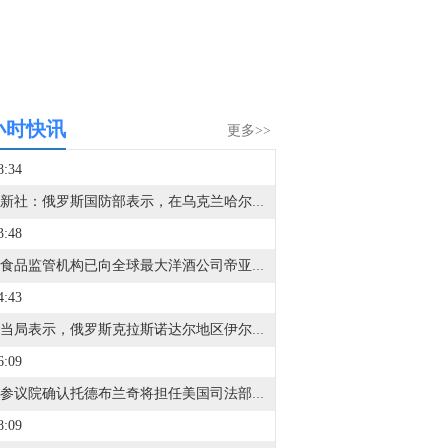
小时快讯
更多>>
8:34
据俄新社：俄罗斯国防部表示，在乌克兰哈尔科夫地区夺取伊万尼夫卡。
3:48
印度食品监管机构已向全球最大洋酒公司帝亚吉欧发出通知，警告其关于一款本土威士忌品牌“在美国橡木桶中熟成”的说法具有误导性。
4:43
地方当局表示，俄罗斯克拉斯诺达尔地区伊尔斯基石油炼油厂火灾已扑灭。
6:09
美国参议院确认托德布兰奇将担任美国司法部长。
8:09