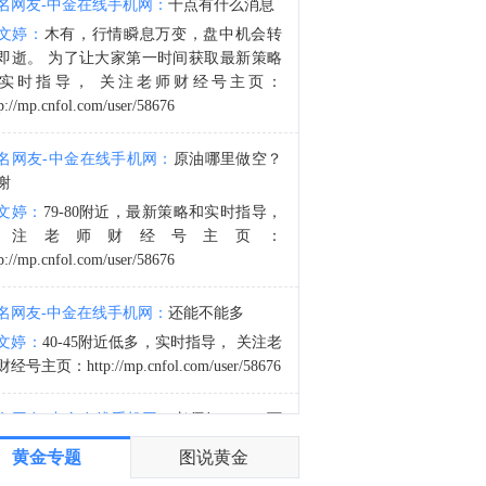
名网友-中金在线手机网：
十点有什么消息
金十数据8月8日讯，今天上午，水利部举行会商，分析研判全国的防汛形势，未来三天钱塘江、甬江、椒江、水阳江可能发生编号洪水。截至8月8日9时，黑龙江、内蒙古、河北、云南等地13条河流仍维持超警。8月8日至10日，受降雨影响，钱塘江、甬江、椒江、水阳江可能发生编号洪水，暴雨区内部分中小河流可能发生超警洪水；受上游来水影响，黑龙江干流抚远江段将超警，松花江干流及支流呼兰河、黑龙江干流同江至勤得利江段将维持超警。（央视新闻）
文婷：
木有，行情瞬息万变，盘中机会转
5:25
即逝。 为了让大家第一时间获取最新策略
8月7日芝加哥商业交易所（CME）能源类商品成交量报告已在金十数据中心更新！欢迎点击查看
实时指导， 关注老师财经号主页：
p://mp.cnfol.com/user/58676
名网友-中金在线手机网：
原油哪里做空？
谢
文婷：
79-80附近，最新策略和实时指导，
关注老师财经号主页：
p://mp.cnfol.com/user/58676
名网友-中金在线手机网：
还能不能多
文婷：
40-45附近低多，实时指导， 关注老
经号主页：http://mp.cnfol.com/user/58676
名网友-中金在线手机网：
老师好，4345可
多吗？
黄金专题
图说黄金
文婷：
40-45附近多，带上止损博弈，为了