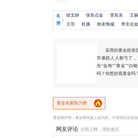
徐文婷
张良点金
景良东
王
名
博
王导
杜康
秋末悔城
李生论
实用的黄金投资
市暴跌人人都亏了，
击“金饰”“黄金”“
吗？你想抄底黄金吗
黄金名家热力榜
黄金网声明：黄金网转载上述内容，不表明证实其描
网友评论
文明上网，理性发言