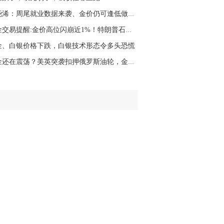
名网友-中金在线手机网：
二十美金的幅
张尧浠：周尾就业数据来袭、金价仍可逢低做多 ...
。70一50？。
黄金交易提醒:金价高位闪崩近1%！特朗普石油风...
文婷：
带上止损博弈，实时指导， 关注老
经号主页：http://mp.cnfol.com/user/58676
金、白银价格下跌，白银技术形态令多头恐慌
黄金还在震荡？美英突袭扣押俄罗斯油轮，金市风...
名网友-中金在线手机网：
老师好，金现在
样操作？
文婷：
70附近高空，50附近低多，最新策
和实时指导， 关注老师财经号主页：
p://mp.cnfol.com/user/58676