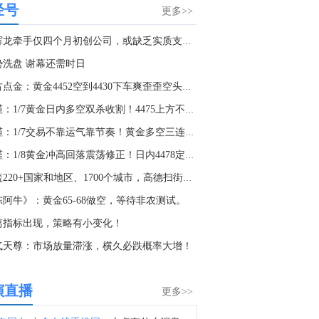
经号
金十数据8月8日讯，美国联邦航空局7日通报，一架重型直升机当天在犹他州灭火时坠毁，机上两人生死未卜。另外，在俄勒冈州，一名推土机操作员在野火中丧生。（央视新闻）
更多>>
2:39
​亚辉龙牵手仅四个月初创公司，或缺乏实质支撑的商业
利比亚扎维亚炼油厂：周六无人机袭击了一个未处理的石脑油罐，导致泄漏，目前情况已得到控制。
势洗盘 谢幕还需时日
5:35
老古点金：黄金4452空到4430下车爽歪歪空头蠢蠢欲动！
金十数据8月8日讯，美国方面7日援引消息人士的话称，美军参谋长联席会议主席丹·凯恩在寻找摆脱伊朗战事的途径。消息称，三位知情人士透露，过去几周，美军参谋长联席会议主席丹·凯恩私下向特朗普的其他高级顾问明确表示，美国需要找到一条摆脱伊朗战事的途径，因为摆在桌面上的军事选项可能会适得其反，而且仅靠空中力量不太可能实现特朗普的目标。消息人士透露，丹·凯恩曾与其他政府要员，包括副总统万斯、国务卿鲁比奥和中央情报局局长拉特克利夫讨论过升级冲突的军事选项，并提出了寻求结束战事的途径。丹·凯恩最近还与几位理念相近的特朗普顾问私下会面，确保他们在与总统会晤前达成共识。此外，消息还提到，丹·凯恩在近期与特朗普的会晤中，对美国日益减少的军火储备表示担忧，双方还讨论了升级冲突的潜在选项。（央视新闻）
李槿：1/7黄金日内多空双杀收割！4475上方不追多！
3:48
李槿：1/7交易不靠运气靠节奏！黄金多空三连胜收官！
金十数据8月8日讯，乌克兰基辅市军政管理局8日通报称，当天凌晨基辅市遭俄军袭击，截至当地时间5时45分，袭击已造成4人受伤，基辅市两个地区发生火灾，相关部门正在开展救援工作。此外，乌克兰基辅州军政管理局通报称，当天基辅州遭俄军无人机袭击，截至目前已造成3人死亡，另有3人受伤。目前俄罗斯方面对此暂无回应。（央视新闻）
李槿：1/8黄金冲高回落震荡修正！日内4478定强弱！
0:06
覆盖220+国家和地区、1700个城市，高德扫街榜成为全球生
金十数据8月8日讯，乌克兰总统泽连斯基周六对塞尔维亚进行了具有里程碑意义的首次访问。塞尔维亚总统武契奇多年来一直是俄罗斯总统普京的盟友，但在2022年俄乌冲突后，两国关系恶化。尽管塞尔维亚未加入针对莫斯科的制裁，但已谴责发动战争，并削弱了俄罗斯在该国的经济影响力。与此同时，俄罗斯则指责塞尔维亚背叛俄罗斯，协助乌克兰武装。
陈阿牛》：黄金65-68做空，等待非农测试。
8:25
离指标出现，策略有小变化！
俄罗斯国防部：俄武装力量夜间对基辅的军工企业和燃油库发动打击。（俄新社）
气天尊：市场放量滞涨，横久必跌概率大增！
8:10
国家防总对江苏、安徽启动防汛防台风四级应急响应。（人民日报）
演直播
更多>>
2:28