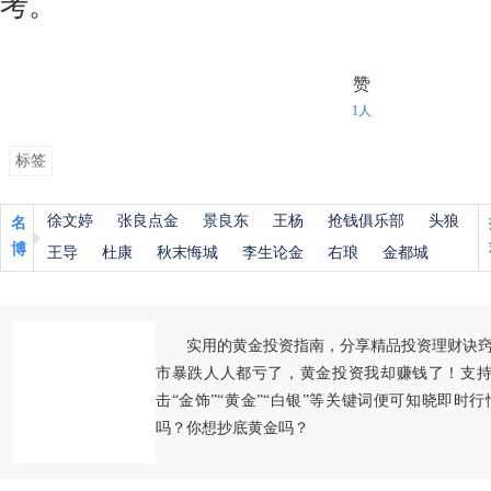
考。
赞
1人
标签
徐文婷
张良点金
景良东
王杨
抢钱俱乐部
头狼
名
博
王导
杜康
秋末悔城
李生论金
右琅
金都城
实用的黄金投资指南，分享精品投资理财诀
市暴跌人人都亏了，黄金投资我却赚钱了！支持
击“金饰”“黄金”“白银”等关键词便可知晓即时
吗？你想抄底黄金吗？