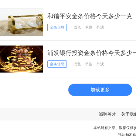
和谐平安金条价格今天多少一克（20
金条信息
成色
单位
外观
浦发银行投资金条价格今天多少一克
金条信息
成色
单位
外观
加载更多
诚聘英才
|
关于我
本站所有文章、数据仅供
违法和不