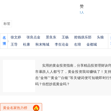
赞
1人
标签
徐文婷
张良点金
景良东
王杨
抢钱俱乐部
头狼
名
博
王导
杜康
秋末悔城
李生论金
右琅
金都城
实用的黄金投资指南，分享精品投资理财诀
市暴跌人人都亏了，黄金投资我却赚钱了！支持
击“金饰”“黄金”“白银”等关键词便可知晓即时
吗？你想抄底黄金吗？
黄金名家热力榜