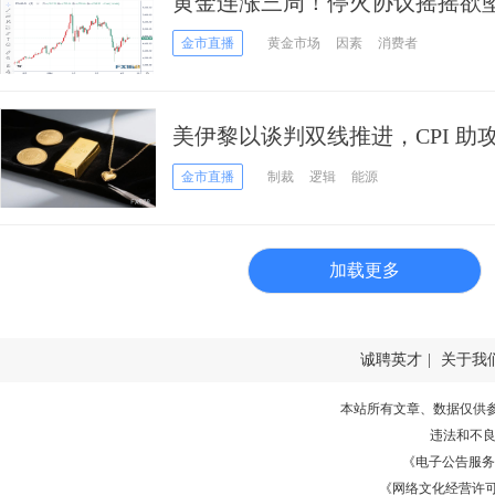
黄金连涨三周！停火协议摇摇欲坠
关口前仍暗藏变数
金市直播
黄金市场
因素
消费者
美伊黎以谈判双线推进，CPI 助
金市直播
制裁
逻辑
能源
加载更多
诚聘英才
|
关于我
本站所有文章、数据仅供
违法和不
《电子公告服务许可证
《网络文化经营许可证》