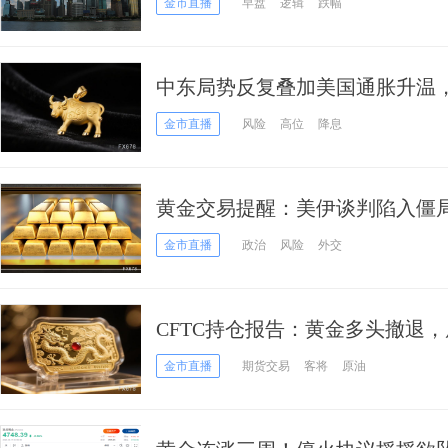
金市直播
早盘
逻辑
跌幅
中东局势反复叠加美国通胀升温
金市直播
风险
高位
降息
黄金交易提醒：美伊谈判陷入僵
峡，金价跳空近100美元，更大
金市直播
政治
风险
外交
CFTC持仓报告：黄金多头撤退
金市直播
期货交易
客将
原油