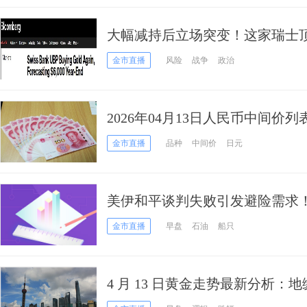
大幅减持后立场突变！这家瑞士
金 设金价触及6000美元的时间目
金市直播
风险
战争
政治
2026年04月13日人民币中间价列
金市直播
品种
中间价
日元
美伊和平谈判失败引发避险需求
美股期货重挫
金市直播
早盘
石油
船只
4 月 13 日黄金走势最新分析
短期承压寻支撑