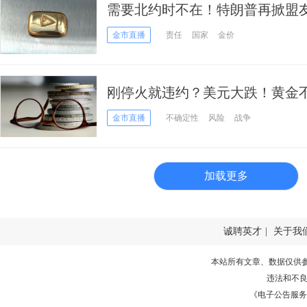
需要北约时不在！特朗普再掀盟
价反弹
金市直播
责任
国家
金价
刚停火就违约？美元大跌！黄金
里！
金市直播
不确定性
风险
战争
加载更多
诚聘英才
|
关于我
本站所有文章、数据仅供
违法和不
《电子公告服务许可证