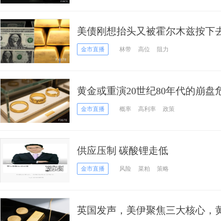
美债刚想抬头又被霍尔木兹按下
后2天
金市直播
林带
高位
阻力
黄金或重演20世纪80年代的崩盘
金市直播
概率
高利率
政策
供应压制 碳酸锂走低
金市直播
风险
菜粕
策略
英国发声，美伊聚焦三大核心，