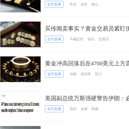
金市直播
外交
金价
核心
买传闻卖事实？黄金交易员紧盯
金市直播
不确定性
协议
交易员
黄金冲高回落后在4700美元上
调整
金市直播
动能
高利率
阻力
美国副总统万斯强硬警告伊朗：
将“承担严重后果”！
金市直播
协议
女婿
制裁