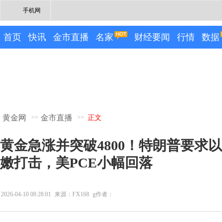
手机网
首页
快讯
金市直播
名家
财经要闻
行情
数据
黄金网
金市直播
>>
>>
正文
黄金急涨并突破4800！特朗普要求
嫩打击，美PCE小幅回落
2026-04-10 08:28:01
来源：FX168
g作者：