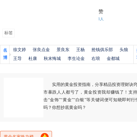
赞
1人
标签
徐文婷
张良点金
景良东
王杨
抢钱俱乐部
头狼
名
博
王导
杜康
秋末悔城
李生论金
右琅
金都城
实用的黄金投资指南，分享精品投资理财诀
市暴跌人人都亏了，黄金投资我却赚钱了！支持
击“金饰”“黄金”“白银”等关键词便可知晓即时
吗？你想抄底黄金吗？
黄金名家热力榜