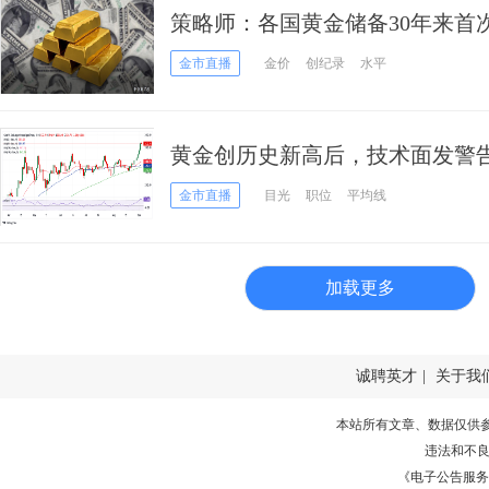
策略师：各国黄金储备30年来首
将数倍于现价
金市直播
金价
创纪录
水平
黄金创历史新高后，技术面发警告信号
析师：警惕金价回调风险
金市直播
目光
职位
平均线
加载更多
诚聘英才
|
关于我
本站所有文章、数据仅供
违法和不
《电子公告服务许可证