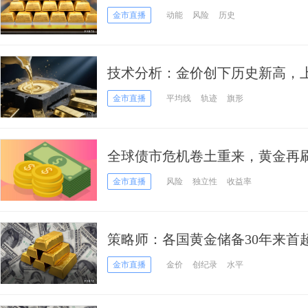
还没完？
金市直播
动能
风险
历史
技术分析：金价创下历史新高，
金市直播
平均线
轨迹
旗形
全球债市危机卷土重来，黄金再刷
术面释放超买信号
金市直播
风险
独立性
收益率
策略师：各国黄金储备30年来首
倍于现价
金市直播
金价
创纪录
水平