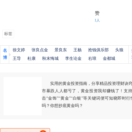
赞
1人
标签
徐文婷
张良点金
景良东
王杨
抢钱俱乐部
头狼
名
博
王导
杜康
秋末悔城
李生论金
右琅
金都城
实用的黄金投资指南，分享精品投资理财诀
市暴跌人人都亏了，黄金投资我却赚钱了！支持
击“金饰”“黄金”“白银”等关键词便可知晓即时
吗？你想抄底黄金吗？