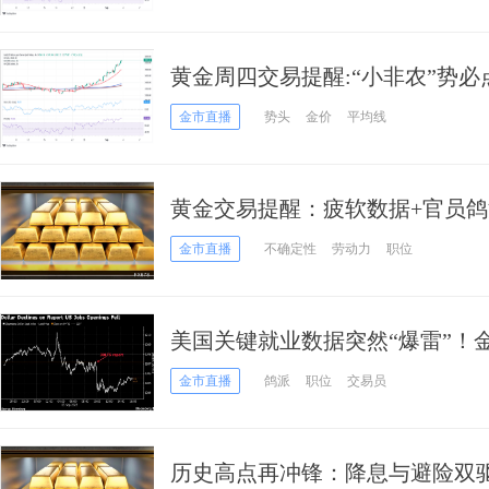
黄金周四交易提醒:“小非农”势必点燃
分析师金价技术分析
金市直播
势头
金价
平均线
黄金交易提醒：疲软数据+官员
续刷新历史高点！
金市直播
不确定性
劳动力
职位
美国关键就业数据突然“爆雷”！
新高 如何交易黄金？
金市直播
鸽派
职位
交易员
历史高点再冲锋：降息与避险双