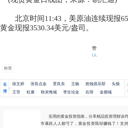
北京时间11:43，美原油连续现报65.
黄金现报3530.34美元/盎司。
赞
1人
标签
徐文婷
张良点金
景良东
王杨
抢钱俱乐部
头狼
名
博
王导
杜康
秋末悔城
李生论金
右琅
金都城
实用的黄金投资指南，分享精品投资理财诀
市暴跌人人都亏了，黄金投资我却赚钱了！支持