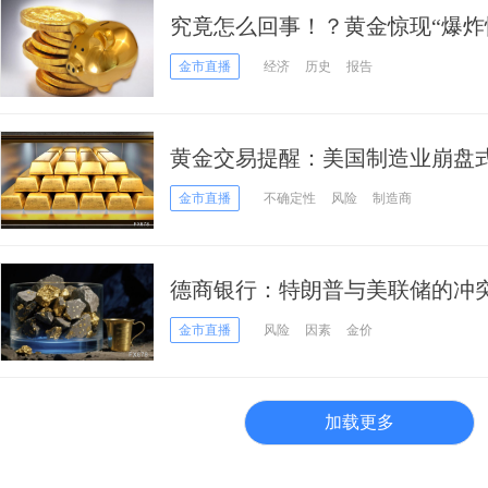
究竟怎么回事！？黄金惊现“爆炸性
元、创历史新高
金市直播
经济
历史
报告
黄金交易提醒：美国制造业崩盘
险之王”刷新历史高点
金市直播
不确定性
风险
制造商
德商银行：特朗普与美联储的冲
盎司3600美元
金市直播
风险
因素
金价
加载更多