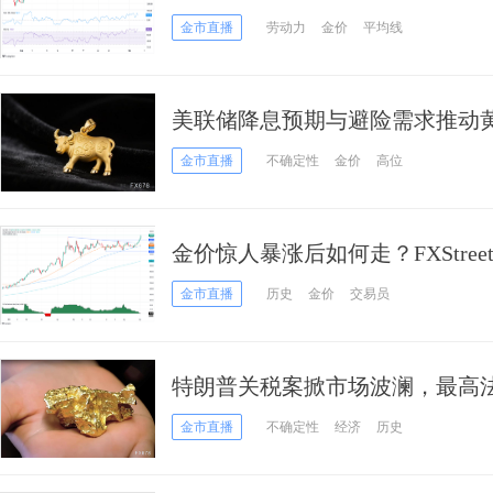
情！首席分析师金价技术分析
金市直播
劳动力
金价
平均线
美联储降息预期与避险需求推动
为抢眼年内上涨40%
金市直播
不确定性
金价
高位
金价惊人暴涨后如何走？FXStre
头目标攻克这一水平
金市直播
历史
金价
交易员
特朗普关税案掀市场波澜，最高
头士气昂扬
金市直播
不确定性
经济
历史