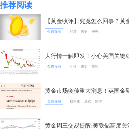
推荐阅读
【黄金收评】究竟怎么回事？黄金
暴涨57美元创历史新高
金市直播
经济
历史
报告
大行情一触即发！小心美国关键就
数、日元、欧元、英镑、澳元和
金市直播
汇价
撰文
指数
黄金市场突传重大消息！英国金
寻求推出“数字黄金”
金市直播
数字化
形式
数字
黄金周三交易提醒:美联储高度关