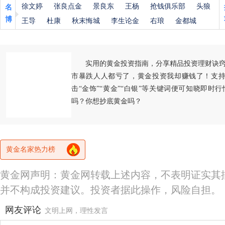
徐文婷
张良点金
景良东
王杨
抢钱俱乐部
头狼
名
博
王导
杜康
秋末悔城
李生论金
右琅
金都城
实用的黄金投资指南，分享精品投资理财诀
市暴跌人人都亏了，黄金投资我却赚钱了！支持
击“金饰”“黄金”“白银”等关键词便可知晓即时
吗？你想抄底黄金吗？
黄金名家热力榜
黄金网声明：黄金网转载上述内容，不表明证实其
并不构成投资建议。投资者据此操作，风险自担。
网友评论
文明上网，理性发言