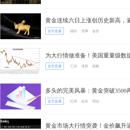
黄金连续六日上涨创历史新高，
期支撑金价
金市直播
稳站
理事
金价
为大行情做准备！美国重量级数据
元、欧元、英镑、澳元和人民币
金市直播
汇价
涨势
指数
多头的完美风暴：黄金突破3500
指日可待？
金市直播
纪录
金价
理由
黄金市场大行情突袭！金价飙升逼近