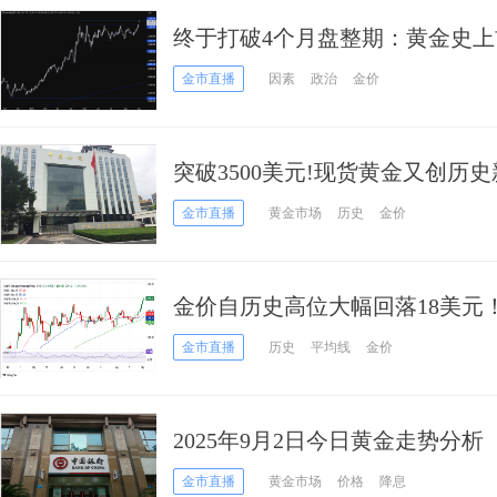
终于打破4个月盘整期：黄金史上首
下来还能涨？
金市直播
因素
政治
金价
突破3500美元!现货黄金又创历
3800美元
金市直播
黄金市场
历史
金价
金价自历史高位大幅回落18美元
FXStreet高级分析师金价交易分
金市直播
历史
平均线
金价
2025年9月2日今日黄金走势分析
金市直播
黄金市场
价格
降息