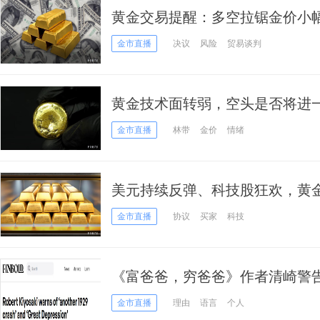
黄金交易提醒：多空拉锯金价小
美国GDP和“小非农”来袭！
金市直播
决议
风险
贸易谈判
黄金技术面转弱，空头是否将进
金市直播
林带
金价
情绪
美元持续反弹、科技股狂欢，黄金
金市直播
协议
买家
科技
《富爸爸，穷爸爸》作者清崎警告“
盘”和“大萧条”
金市直播
理由
语言
个人