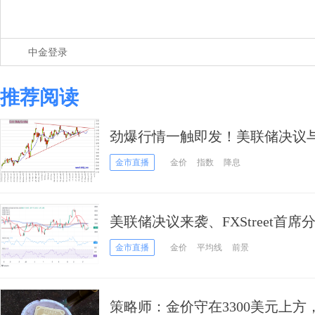
中金登录
推荐阅读
劲爆行情一触即发！美联储决议与
美元指数、日元、欧元、英镑、
金市直播
金价
指数
降息
析
美联储决议来袭、FXStreet首
关注重要阻力和支撑
金市直播
金价
平均线
前景
策略师：金价守在3300美元上