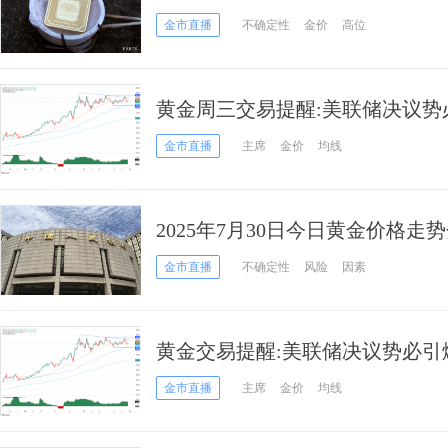
金市直播
不确定性
金价
高位
黄金周三交易提醒:美联储决议势必引
析师金价技术分析
金市直播
主席
金价
均线
2025年7月30日今日黄金价格走
金市直播
不确定性
风险
因素
黄金交易提醒:美联储决议势必引爆行
金价技术分析
金市直播
主席
金价
均线