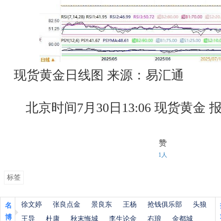
现货黄金日线图 来源：易汇通
北京时间7月30日13:06 现货黄金 报 3
赞
1人
标签
徐文婷
张良点金
景良东
王杨
抢钱俱乐部
头狼
名
博
王导
杜康
秋末悔城
李生论金
右琅
金都城