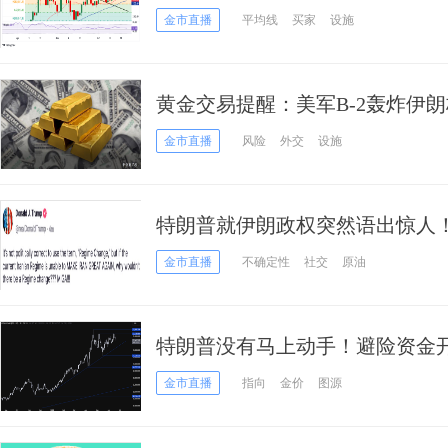
新黄金技术前景分析
金市直播
平均线
买家
设施
黄金交易提醒：美军B-2轰炸伊
6%，金价一度飙升近30美元
金市直播
风险
外交
设施
特朗普就伊朗政权突然语出惊人
黄金、原油开盘大涨
金市直播
不确定性
社交
原油
特朗普没有马上动手！避险资金开
盯紧这一支撑
金市直播
指向
金价
图源