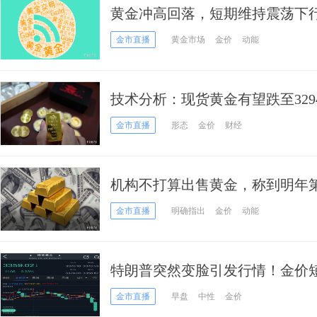
黄金冲高回落，短期维持震荡下
金市直播
黄金市场
金价
动能
技术分析：现货黄金有望跌至3294
金市直播
形态
金价
财经
机构不打算出售黄金，称到明年
4200美元
金市直播
明确指出
金价
动能
特朗普突然变脸引发行情！金价短线急
析师黄金前景技术分析
金市直播
早盘
中性
金价