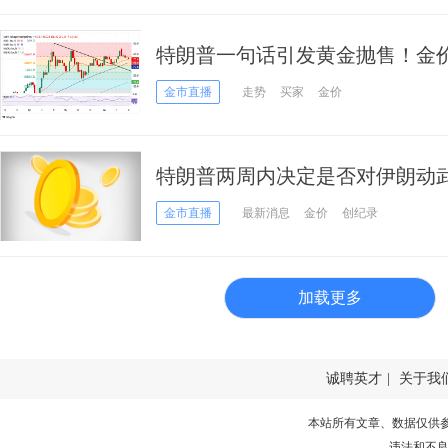
特朗普一句话引发黄金抛售！金价大跌近
高级分析师金价技术分析
金市直播
走势
买家
金价
特朗普两周内决定是否对伊朗动
投行前景大分歧
金市直播
最新消息
金价
创纪录
加载更多
诚聘英才
|
关于我
本站所有文章、数据仅供
违法和不