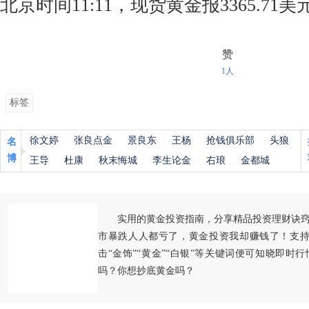
北京时间11:11，现货黄金报3365.71美
赞
1人
标签
徐文婷
张良点金
景良东
王杨
抢钱俱乐部
头狼
名
博
王导
杜康
秋末悔城
李生论金
右琅
金都城
实用的黄金投资指南，分享精品投资理财诀
市暴跌人人都亏了，黄金投资我却赚钱了！支持
击“金饰”“黄金”“白银”等关键词便可知晓即时
吗？你想抄底黄金吗？