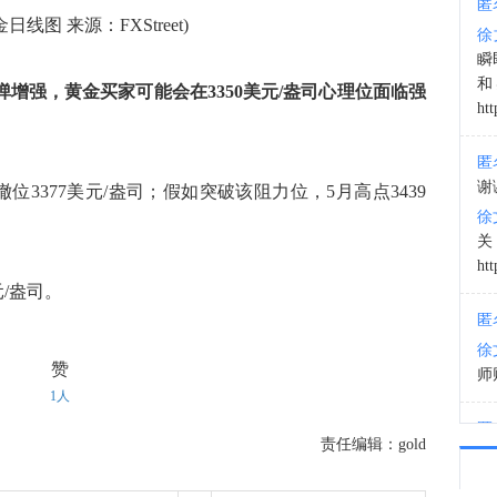
匿
日线图 来源：FXStreet)
徐
03:3
瞬
和
弹增强，黄金买家可能会在3350美元/盎司心理位面临强
htt
匿
谢
位3377美元/盎司；假如突破该阻力位，5月高点3439
徐
htt
元/盎司。
匿
徐
赞
师财
1人
匿
责任编辑：gold
以
徐