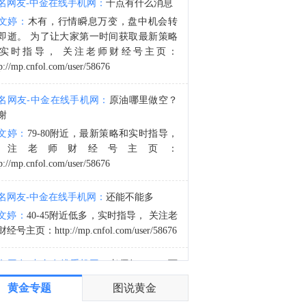
名网友-中金在线手机网：
十点有什么消息
金十数据8月8日讯，当地时间7日获悉，伊朗议会国家安全与外交政策委员会发言人哈桑·卡什卡维表示，伊朗与阿曼已明确霍尔木兹海峡航运相关的谅解备忘录的总体框架，最终文本及具体细节将于近期对外公布。8月6日，伊朗方面公开拟议的霍尔木兹海峡战略管理方案初步文本细节，内容包括禁止敌对方面通过海峡等，违反规定者将被处以最高达货物价值20%的罚款。伊朗近期多次强调，霍尔木兹海峡相关安排应仅由伊朗和阿曼协商决定，绝不接受任何外部势力介入。而美国总统特朗普6日表示，美方正参与有关霍尔木兹海峡的谈判。（央视新闻）
文婷：
木有，行情瞬息万变，盘中机会转
4:11
即逝。 为了让大家第一时间获取最新策略
美国商品期货交易委员会（CFTC）：截至8月4日当周，日元净空头头寸为45,473份合约。欧元净空头头寸为58,091份合约。英镑净空头头寸为57,814份合约。瑞郎净空头头寸为32,822份合约。
实时指导， 关注老师财经号主页：
p://mp.cnfol.com/user/58676
名网友-中金在线手机网：
原油哪里做空？
谢
文婷：
79-80附近，最新策略和实时指导，
关注老师财经号主页：
p://mp.cnfol.com/user/58676
名网友-中金在线手机网：
还能不能多
文婷：
40-45附近低多，实时指导， 关注老
经号主页：http://mp.cnfol.com/user/58676
名网友-中金在线手机网：
老师好，4345可
多吗？
黄金专题
图说黄金
文婷：
40-45附近多，带上止损博弈，为了