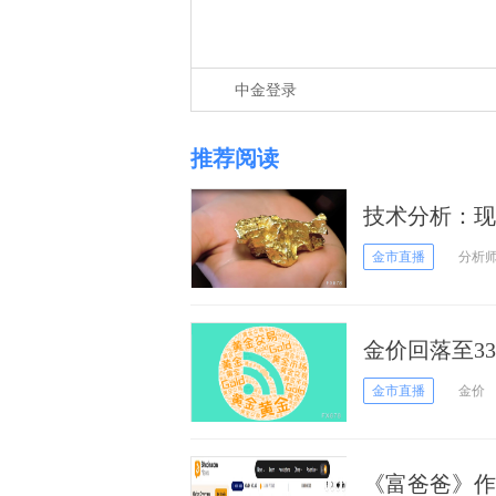
中金登录
推荐阅读
技术分析：现货
金市直播
分析
金价回落至3
黄金，关注美
金市直播
金价
《富爸爸》作