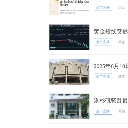
黄金、白银和
金市直播
语言
黄金短线突然
FXStreet
金市直播
早盘
2025年6
态
金市直播
林带
洛杉矶骚乱最
31人 三大
金市直播
风险