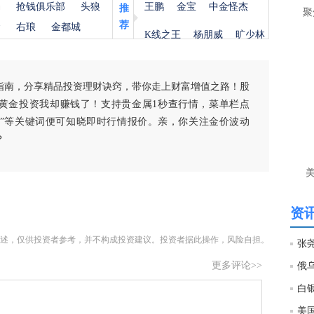
杨
抢钱俱乐部
头狼
王鹏
金宝
中金怪杰
让
推
聚
荐
金
右琅
金都城
K线之王
杨朋威
旷少林
htt
匿
指南，分享精品投资理财诀窍，带你走上财富增值之路！股
么
黄金投资我却赚钱了！支持贵金属1秒查行情，菜单栏点
徐
白银”等关键词便可知晓即时行情报价。亲，你关注金价波动
万
时
？
经号
匿
徐
资讯
htt
述，仅供投资者参考，并不构成投资建议。投资者据此操作，风险自担。
更多评论>>
匿
徐