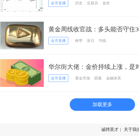
口
金市直播
历史
交易员
金价
黄金周线收官战：多头能否守住3
金市直播
林带
巫日
均线
华尔街大佬：金价持续上涨，是
怕的警告
金市直播
黄金市场
因素
金融体系
加载更多
诚聘英才
|
关于我