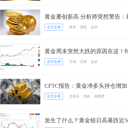
黄金屡创新高 分析师突然警告：最
元！
金市直播
政府
晨星
金价
黄金周末突然大跌的原因在这！
如何交易黄金？
金市直播
失地
买家
金价
CFTC报告：黄金净多头持仓增
美元
金市直播
交易员
投机
铜期货
发生了什么？黄金较日高暴跌近50