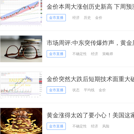
金价本周大涨创历史新高 下周预
分析师金价技术分析
金市直播
经济
历史
金价
市场周评:中东突传爆炸声，黄金
放重要信号 特朗普祭出历史性行
金市直播
不确定性
经济
策略师
金价突然大跌后短期技术面重大
前景 投资者如何获利了结？
金市直播
状态
平均线
金价
黄金涨得太凶了要小心！美国这
买，原因是……
金市直播
不确定性
经济
风险