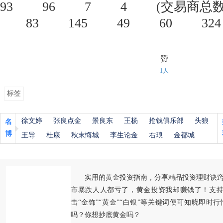
93 96 7 4 (交易商总数：
83 145 49 60 3
赞
1人
标签
徐文婷
张良点金
景良东
王杨
抢钱俱乐部
头狼
名
博
王导
杜康
秋末悔城
李生论金
右琅
金都城
实用的黄金投资指南，分享精品投资理财诀
市暴跌人人都亏了，黄金投资我却赚钱了！支持
击“金饰”“黄金”“白银”等关键词便可知晓即时
吗？你想抄底黄金吗？