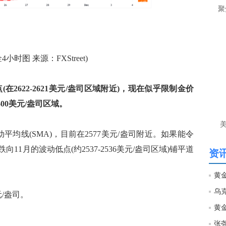
让
聚
htt
匿
小时图 来源：FXStreet)
么
徐
万
(在2622-2621美元/盎司区域附近)，现在似乎限制金价
时
600美元/盎司区域。
经号
平均线(SMA)，目前在2577美元/盎司附近。如果能令
匿
徐
1月的波动低点(约2537-2536美元/盎司区域)铺平道
资讯
htt
元/盎司。
匿
徐