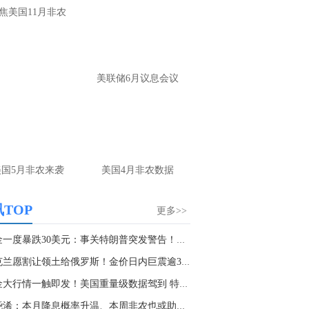
大家第一时间获取最新策略和实时指
焦美国11月非农
导， 关注老师财经号主页：
p://mp.cnfol.com/user/58676
名网友-中金在线手机网：
黄金多，看到什
美联储6月议息会议
位置呢？
文婷：
冲破75，看85-4400附近，行情瞬息
变，盘中机会转瞬即逝。 为了让大家第一
间获取最新策略和实时指导， 关注老师财
主页：http://mp.cnfol.com/user/58676
美国5月非农来袭
美国4月非农数据
名网友-中金在线手机网：
能回撤到30
文婷：
先看破了40会到30，最新策略和实
TOP
更多>>
时指导， 关注老师财经号主页：
p://mp.cnfol.com/user/58676
黄金一度暴跌30美元：事关特朗普突发警告！小心...
乌克兰愿割让领土给俄罗斯！金价日内巨震逾30美...
名网友-中金在线手机网：
止损多少 老师
黄金大行情一触即发！美国重量级数据驾到 特朗...
文婷：
7美金
张尧浠：本月降息概率升温、本周非农也或助力金...