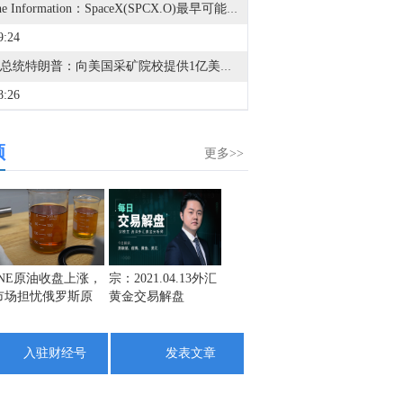
据The Information：SpaceX(SPCX.O)最早可能在下周末完成对编程初创公司Cursor的600亿美元收购。Cursor将与SpaceX AI团队进行整合。
9:24
美国总统特朗普：向美国采矿院校提供1亿美元资金，这项投资将帮助培养下一代采矿工程师，因为该行业正面临大规模退休潮以及毕业生人数不足的问题。
8:26
美国总统特朗普：美国政府已对美国关键矿产供应链进行了“历史性投资”，包括直接持有生产商的股权。政府对MP Materials的4亿美元投资目前价值已接近12亿美元。
频
7:50
更多>>
据华尔街日报：白宫官员称，特朗普政府将向四家电池和矿产公司提供超过20亿美元资金支持。电池初创企业Sila Nanotechnologies已获得五角大楼14亿美元贷款。澳大利亚Sunrise Energy Metals已与五角大楼达成4亿美元贷款协议，用于生产钪。
6:53
美国总统特朗普在矿业圆桌会议上表示：我们实现了能源独立，现在正在实现经济独立。美国必须在国内开采、提炼并制造关键矿产。
5:14
INE原油收盘上涨，
宗：2021.04.13外汇
盛文兵：通胀预期
栾雪：
市场担忧俄罗斯原
黄金交易解盘
再度升温 且看美联
外汇上
美、布两油短线走低，美国官员称阿曼与伊朗在霍尔木兹海峡的谈判取得进展，预计将很快达成协议。
油出口受阻
储如何应对
4:24
入驻财经号
发表文章
美国财政部：在最新双周报告期内，投资基金买入311.04亿美元2033年7月31日到期的7年期美国国债，此前一个月为315.59亿美元。外国投资者买入52.42亿美元2033年7月31日到期的7年期美国国债，此前一个月为58.64亿美元。
4:13