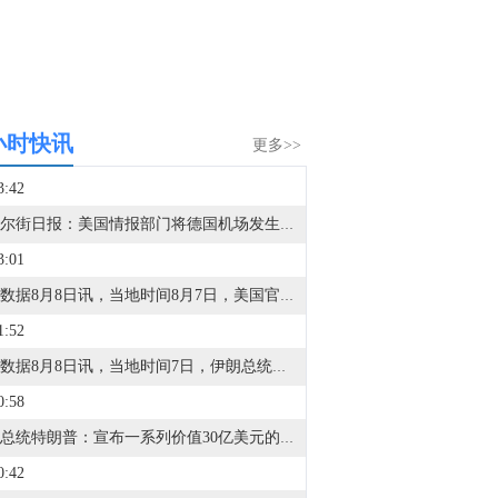
小时快讯
更多>>
3:42
据华尔街日报：美国情报部门将德国机场发生的爆炸无人机事件与俄罗斯联系起来。
3:01
金十数据8月8日讯，当地时间8月7日，美国官员表示，阿曼与伊朗在霍尔木兹海峡问题上已取得进展，预计很快将达成协议。一旦宣布达成恢复不受阻碍的商业航运的协议，美国将解除对伊朗港口的封锁。美国的行动将继续视实际表现而定，并与伊朗履行承诺的情况挂钩。对上述内容，伊朗与阿曼方面暂无回应。（央视新闻）
1:52
金十数据8月8日讯，当地时间7日，伊朗总统佩泽希齐扬在就职两周年之际发表讲话，就地区局势、外交谈判及国内政治等多个问题阐述立场。佩泽希齐扬强调，伊朗从未寻求战争或扩张，但必将坚定捍卫国家主权与安全。他指出，美国与以色列意图通过近期冲突在伊朗与波斯湾邻国之间挑拨离间，美军利用其位于地区国家的基地对伊朗发动袭击，伊朗被迫采取自卫行动。他同时呼吁伊斯兰国家加强团结与信任。谈及近期伊美停火谅解备忘录，他透露伊朗未在谈判中作出任何让步，停火协议原定由美国总统特朗普签署以确保履行，但美方在不足24小时内彻底改变了立场。（央视新闻）
0:58
美国总统特朗普：宣布一系列价值30亿美元的矿业项目。
0:42