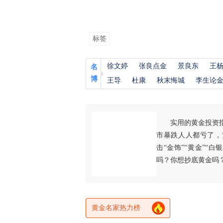
标签
徐文婷
张良点金
景良东
王
名
博
王导
杜康
秋末悔城
李生论
实用的黄金投资
市暴跌人人都亏了，
击“金饰”“黄金”“
吗？你想抄底黄金吗
黄金名家热力榜