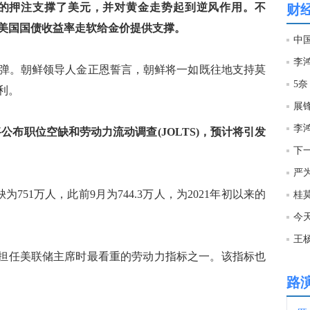
么鸽派的押注支撑了美元，并对黄金走势起到逆风作用。不
财
美国国债收益率走软给金价提供支撑。
03:0
中
导弹。朝鲜领导人金正恩誓言，朝鲜将一如既往地支持莫
03:0
5奈
利。
展锋
03:0
将公布职位空缺和劳动力流动调查(JOLTS)，预计将引发
下
03:0
严
为751万人，此前9月为744.3万人，为2021年初以来的
03:0
今
王
02:5
伦在担任美联储主席时最看重的劳动力指标之一。该指标也
路
02:5