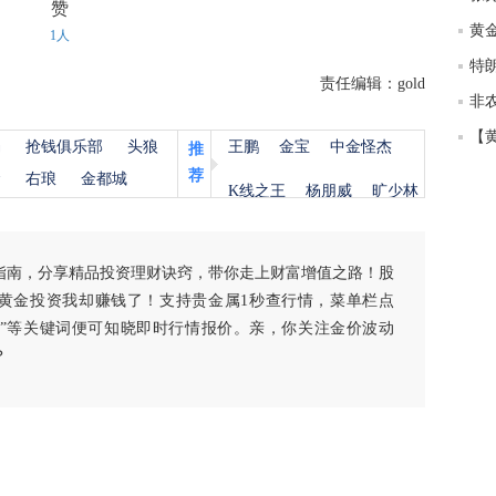
赞
匿
1人
度
徐
责任编辑：gold
师财
杨
抢钱俱乐部
头狼
王鹏
金宝
中金怪杰
匿
推
怎
荐
金
右琅
金都城
K线之王
杨朋威
旷少林
徐
略
htt
指南，分享精品投资理财诀窍，带你走上财富增值之路！股
黄金投资我却赚钱了！支持贵金属1秒查行情，菜单栏点
白银”等关键词便可知晓即时行情报价。亲，你关注金价波动
？