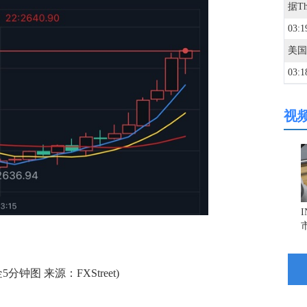
03:1
03:1
视
03:1
03:1
03:0
03:0
分钟图 来源：FXStreet)
03:0