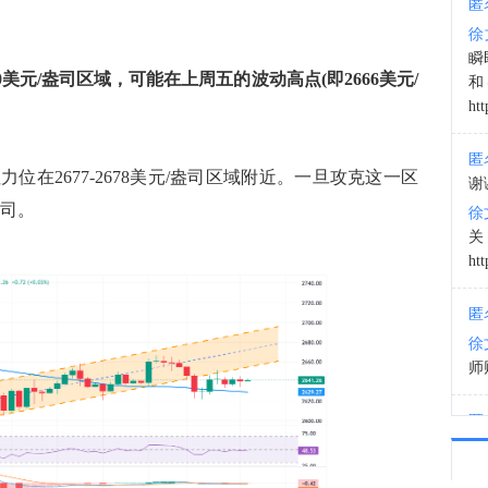
匿
徐
02:4
瞬
50美元/盎司区域，可能在上周五的波动高点(即2666美元/
和
htt
匿
在2677-2678美元/盎司区域附近。一旦攻克这一区
谢
盎司。
徐
htt
匿
徐
师财
匿
以
徐