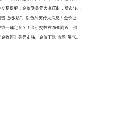
名网友-中金在线手机网：
二十美金的幅
黄金交易提醒：金价受美元大涨压制，后市转空？...
。70一50？。
特朗普“放狠话”、以色列突传大消息！金价巨震...
文婷：
带上止损博弈，实时指导， 关注老
经号主页：http://mp.cnfol.com/user/58676
非农或一锤定音？！金价交投在2640附近、强势美...
【黄金收评】美元走强、金价下跌 市场“屏气凝...
名网友-中金在线手机网：
老师好，金现在
样操作？
文婷：
70附近高空，50附近低多，最新策
和实时指导， 关注老师财经号主页：
p://mp.cnfol.com/user/58676