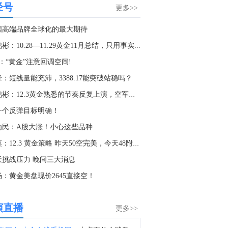
经号
美国财政部：在最新双周报告期内，投资基金买入527.74亿美元2031年7月31日到期的5年期美国国债，此前一个月为506.26亿美元。外国投资者买入66.23亿美元2031年7月31日到期的5年期美国国债，此前一个月为88.65亿美元。
更多>>
4:01
国高端品牌全球化的最大期待
美国财政部：在最新双周报告期内，投资基金买入543.91亿美元2028年7月31日到期的2年期美国国债，此前一个月为534.59亿美元。外国投资者买入65.10亿美元2028年7月31日到期的2年期美国国债，此前一个月为69.42亿美元。
李鸿彬：10.28—11.29黄金11月总结，只用事实说话！
1:46
：“黄金”注意回调空间!
金十数据8月8日讯，据路透社报道，文件显示，在特朗普会见矿业高管之际，美国进出口银行将向三家关键矿产企业提供总额5800万美元贷款。Westwater Resources将获得美国进出口银行2500万美元贷款，用于阿拉巴马州石墨设施项目。5E Advanced Metals将获得美国进出口银行800万美元贷款，用于加州硼项目。Global Advanced Metals将获得美国进出口银行2500万美元贷款，以提升钽和铌加工能力。
：短线量能充沛，3388.17能突破站稳吗？
0:33
李鸿彬：12.3黄金熟悉的节奏反复上演，空军蓄势待发
美国官员：阿曼与伊朗在霍尔木兹海峡的谈判取得进展，预计将很快达成协议。
一个反弹目标明确！
0:22
为民：A股大涨！小心这些品种
恒指期货夜盘收涨0.49%，报25790点，高水122点。
桂莫：12.3 黄金策略 昨天50空完美，今天48附近空！
0:08
天挑战压力 晚间三大消息
美国6月消费信贷 141.7亿美元，预期105亿美元，前值由-1.82亿美元修正为-10.8亿美元。
杨：黄金美盘现价2645直接空！
9:43
美国民主党参议员沃伦：将反对特朗普罢免美联储理事库克的企图。
演直播
更多>>
8:23