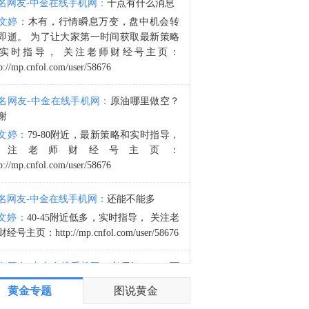
名网友-中金在线手机网：
十点有什么消息
以色列国防军发言人：以色列国防军根据客观考量和对形势的评估，向公众发布信息。以色列国防军发言人不会发布根据评估可能危及我们在战区行动部队的信息。
文婷：
木有，行情瞬息万变，盘中机会转
5:57
即逝。 为了让大家第一时间获取最新策略
马斯克：我们正在努力让Grok Build对非技术用户来说也非常容易使用。
实时指导， 关注老师财经号主页：
p://mp.cnfol.com/user/58676
名网友-中金在线手机网：
原油哪里做空？
谢
文婷：
79-80附近，最新策略和实时指导，
关注老师财经号主页：
p://mp.cnfol.com/user/58676
名网友-中金在线手机网：
还能不能多
文婷：
40-45附近低多，实时指导， 关注老
经号主页：http://mp.cnfol.com/user/58676
名网友-中金在线手机网：
老师好，4345可
多吗？
黄金专题
图说黄金
文婷：
40-45附近多，带上止损博弈，为了