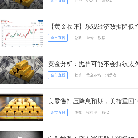
金市直播
经济
劳动力
消费者
【黄金收评】乐观经济数据降低降
债强势回归 金价回吐涨幅
金市直播
总数
金价
数据
黄金分析：抛售可能不会持续太
金市直播
趋势
黄金市场
消费者
美零售打压降息预期，美指重回10
近2430！
金市直播
指数
收益率
数据