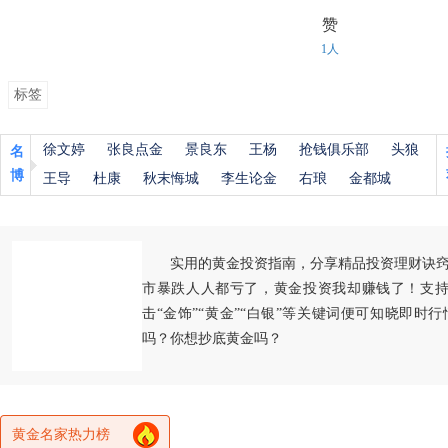
赞
1人
标签
徐文婷
张良点金
景良东
王杨
抢钱俱乐部
头狼
名
博
王导
杜康
秋末悔城
李生论金
右琅
金都城
实用的黄金投资指南，分享精品投资理财诀
市暴跌人人都亏了，黄金投资我却赚钱了！支持
击“金饰”“黄金”“白银”等关键词便可知晓即时
吗？你想抄底黄金吗？
黄金名家热力榜