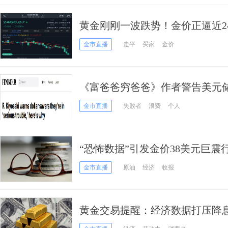
黄金刚刚一波跌势！金价正逼近2450
析师金价技术分析
金市直播
走平
买家
金价
《富爸爸穷爸爸》作者警告美元储
烦”了！“美元将会崩溃”
金市直播
失败者
浪费
个人
“恐怖数据”引发金价38美元巨
消息
金市直播
原油
经济
收报
黄金交易提醒：经济数据打压降息
势仍提供支撑，多头或仍“图谋”