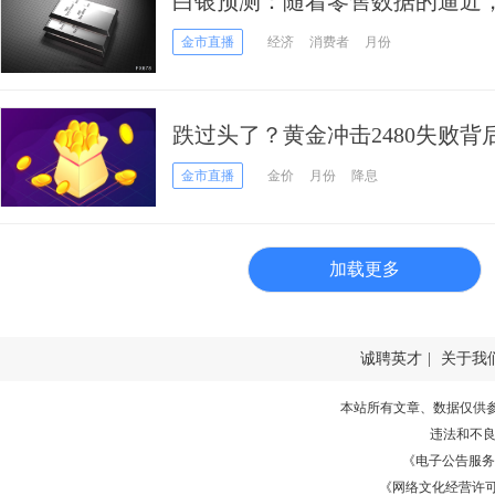
白银预测：随着零售数据的逼近，市
美元
金市直播
经济
消费者
月份
跌过头了？黄金冲击2480失败背
数据”驾到
金市直播
金价
月份
降息
加载更多
诚聘英才
|
关于我
本站所有文章、数据仅供
违法和不
《电子公告服务许可证
《网络文化经营许可证》