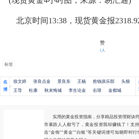
(现货黄金4小时图，来源：易汇通)
北京时间13:38，现货黄金报2318.9
赞
1人
标签
徐文婷
张良点金
景良东
王杨
抢钱俱乐部
头狼
名
博
王导
杜康
秋末悔城
李生论金
右琅
金都城
实用的黄金投资指南，分享精品投资理财诀
市暴跌人人都亏了，黄金投资我却赚钱了！支持
击“金饰”“黄金”“白银”等关键词便可知晓即时