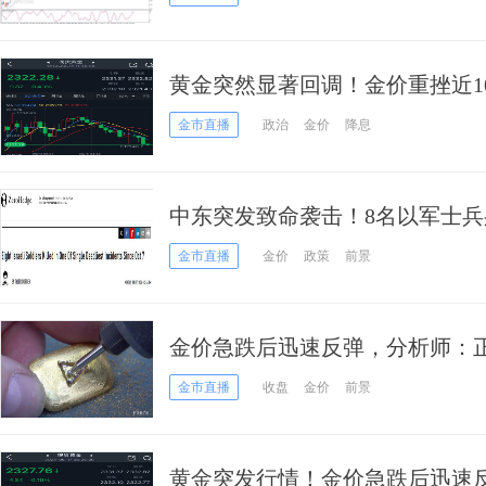
黄金突然显著回调！金价重挫近10美元
价技术分析
金市直播
政治
金价
降息
中东突发致命袭击！8名以军士兵
袭如何交易黄金
金市直播
金价
政策
前景
金价急跌后迅速反弹，分析师：
态，仍有可能跌至2100
金市直播
收盘
金价
前景
黄金突发行情！金价急跌后迅速反