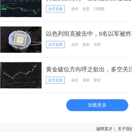
前景 投资者如何获利了结？
金市直播
金价
前景
日线图
以色列坦克被击中，8名以军被
50日均线阻力和“恐怖数据”
金市直播
金价
政策
前景
黄金破位方向呼之欲出，多空关
金市直播
金价
初值
降息
加载更多
诚聘英才
|
关于我