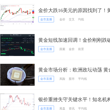
金价大跌16美元的原因找到了！
空头瞄准这些目标
金市直播
金价
交叉
均线
黄金短线加速回调！金价刚刚跌破2
金交易分析
金市直播
因素
金价
前景
黄金市场分析：欧洲政坛动荡 黄
金市直播
风险
股市
平均线
银价重挫失守关键水平！知名机
还有逾2%大跌空间
金市直播
尾盘
资讯
平均线