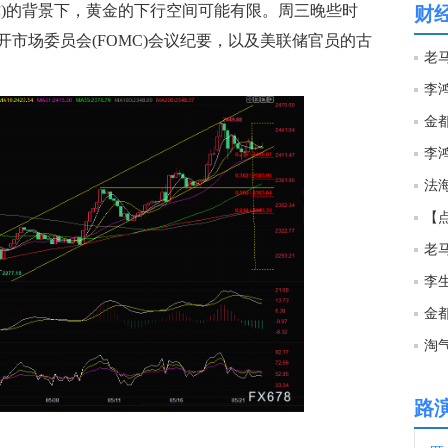
撑)的背景下，黄金的下行空间可能有限。周三晚些时
财
市场委员会(FOMC)会议纪要，以及美联储官员的古
04:0
03:5
金
李
03:5
法海
03:4
03:4
淘
03:4
路
03:3