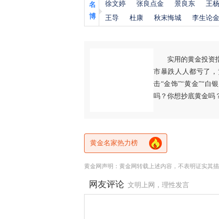
徐文婷
张良点金
景良东
王
名
博
王导
杜康
秋末悔城
李生论
实用的黄金投资
市暴跌人人都亏了，
击“金饰”“黄金”“
吗？你想抄底黄金吗
黄金名家热力榜
黄金网声明：黄金网转载上述内容，不表明证实其描
网友评论
文明上网，理性发言