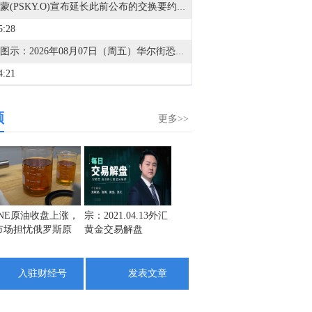
派拉蒙(PSKY.O)宣布延长此前公布的交换要约和要约收购的到期日期。
5:28
金十图示：2026年08月07日（周五）华尔街恐惧与贪婪指数（美盘后）
4:21
据美国证券交易委员会（SEC）文件显示，AT&T(T.N)提交了发行12亿欧元浮动利率全球票据的最终条款文件，该票据将于2028年到期。
频
3:41
更多>>
道琼斯指数8月7日（周五）收盘上涨151.42点，涨幅0.28%，报54036.52点；标普500指数8月7日（周五）收盘上涨47.63点，涨幅0.62%，报7757.59点；纳斯达克综合指数8月7日（周五）收盘上涨342.26点，涨幅1.30%，报26690.62点。
3:36
截止至8月4日当周CFTC商品类商业持仓报告在金十数据中心更新啦！欢迎点击查看>>
3:34
INE原油收盘上涨，
宗：2021.04.13外汇
盛文兵：通胀预期
栾雪：
市场担忧俄罗斯原
黄金交易解盘
再度升温 且看美联
外汇上
截止至8月4日当周CFTC外汇类商业持仓报告在金十数据中心更新啦！欢迎点击查看>>
油出口受阻
储如何应对
3:32
入驻财经号
发表文章
截止至8月4日当周CFTC商品类非商业持仓报告在金十数据中心更新啦！欢迎点击查看>>
3:30