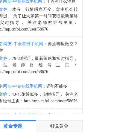
名网友-中金在线手机网：
十点有什么消息
金十数据8月8日讯，当地时间7日获悉，伊朗议会国家安全与外交政策委员会发言人哈桑·卡什卡维表示，伊朗与阿曼已明确霍尔木兹海峡航运相关的谅解备忘录的总体框架，最终文本及具体细节将于近期对外公布。8月6日，伊朗方面公开拟议的霍尔木兹海峡战略管理方案初步文本细节，内容包括禁止敌对方面通过海峡等，违反规定者将被处以最高达货物价值20%的罚款。伊朗近期多次强调，霍尔木兹海峡相关安排应仅由伊朗和阿曼协商决定，绝不接受任何外部势力介入。而美国总统特朗普6日表示，美方正参与有关霍尔木兹海峡的谈判。（央视新闻）
文婷：
木有，行情瞬息万变，盘中机会转
4:11
即逝。 为了让大家第一时间获取最新策略
美国商品期货交易委员会（CFTC）：截至8月4日当周，日元净空头头寸为45,473份合约。欧元净空头头寸为58,091份合约。英镑净空头头寸为57,814份合约。瑞郎净空头头寸为32,822份合约。
实时指导， 关注老师财经号主页：
p://mp.cnfol.com/user/58676
名网友-中金在线手机网：
原油哪里做空？
谢
文婷：
79-80附近，最新策略和实时指导，
关注老师财经号主页：
p://mp.cnfol.com/user/58676
名网友-中金在线手机网：
还能不能多
文婷：
40-45附近低多，实时指导， 关注老
经号主页：http://mp.cnfol.com/user/58676
名网友-中金在线手机网：
老师好，4345可
多吗？
黄金专题
图说黄金
文婷：
40-45附近多，带上止损博弈，为了