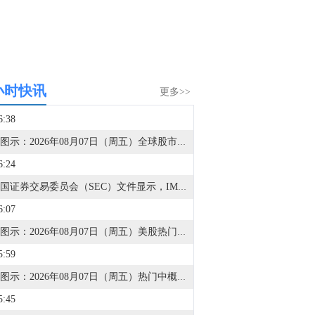
小时快讯
更多>>
6:38
金十图示：2026年08月07日（周五）全球股市指数-美洲市场（收盘）
6:24
据美国证券交易委员会（SEC）文件显示，IMG财富管理持有212股SpaceX(SPCX.O)A类股份。
6:07
金十图示：2026年08月07日（周五）美股热门股票行情一览（美股收盘）
5:59
金十图示：2026年08月07日（周五）热门中概股行情一览（美股收盘）
5:45