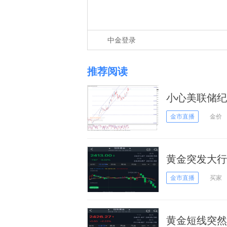
中金登录
推荐阅读
小心美联储纪
金价再大跌逾
金市直播
金价
黄金突发大行
恐形成技术面
金市直播
买家
黄金短线突然急