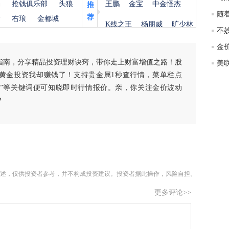
杨
抢钱俱乐部
头狼
王鹏
金宝
中金怪杰
推
匿
随
荐
金
右琅
金都城
度
K线之王
杨朋威
旷少林
徐
师财
指南，分享精品投资理财诀窍，带你走上财富增值之路！股
匿
黄金投资我却赚钱了！支持贵金属1秒查行情，菜单栏点
怎
白银”等关键词便可知晓即时行情报价。亲，你关注金价波动
徐
？
略
htt
述，仅供投资者参考，并不构成投资建议。投资者据此操作，风险自担。
更多评论>>