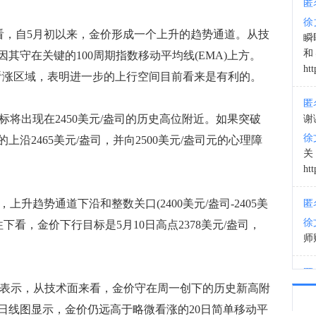
匿
徐
03:3
图来看，自5月初以来，金价形成一个上升的趋势通道。从技
瞬
和
其守在关键的100周期指数移动平均线(EMA)上方。
htt
附近的看涨区域，表明进一步的上行空间目前看来是有利的。
匿
目标将出现在2450美元/盎司的历史高位附近。如果突破
谢
徐
沿2465美元/盎司，并向2500美元/盎司元的心理障
htt
，上升趋势通道下沿和整数关口(2400美元/盎司-2405美
匿
徐
下看，金价下行目标是5月10日高点2378美元/盎司，
师财
匿
ednarik表示，从技术面来看，金价守在周一创下的历史新高附
以
徐
日线图显示，金价仍远高于略微看涨的20日简单移动平