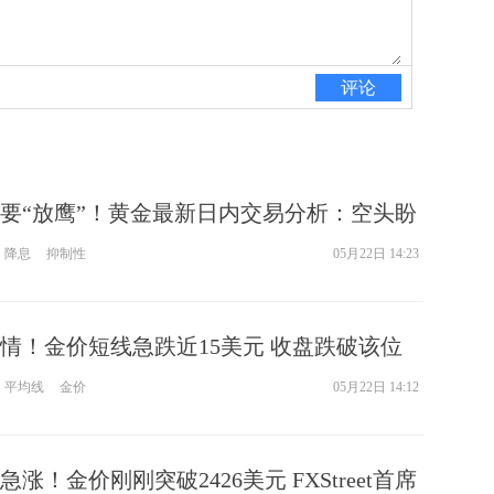
评论
要“放鹰”！黄金最新日内交易分析：空头盼
25美元
降息
抑制性
05月22日 14:23
情！金价短线急跌近15美元 收盘跌破该位
重大利空
平均线
金价
05月22日 14:12
涨！金价刚刚突破2426美元 FXStreet首席