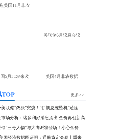
大家第一时间获取最新策略和实时指
焦美国11月非农
导， 关注老师财经号主页：
p://mp.cnfol.com/user/58676
名网友-中金在线手机网：
黄金多，看到什
美联储6月议息会议
位置呢？
文婷：
冲破75，看85-4400附近，行情瞬息
变，盘中机会转瞬即逝。 为了让大家第一
间获取最新策略和实时指导， 关注老师财
主页：http://mp.cnfol.com/user/58676
美国5月非农来袭
美国4月非农数据
名网友-中金在线手机网：
能回撤到30
文婷：
先看破了40会到30，最新策略和实
TOP
更多>>
时指导， 关注老师财经号主页：
p://mp.cnfol.com/user/58676
美联储“鸽派”突袭！“伊朗总统坠机”避险...
金市场分析：诸多利好消息涌出 金价再创新高
名网友-中金在线手机网：
止损多少 老师
美联储“三号人物”与大鹰派将登场！小心金价遭...
文婷：
7美金
5张美国经济数据图证明：通胀肯定会卷土重来！