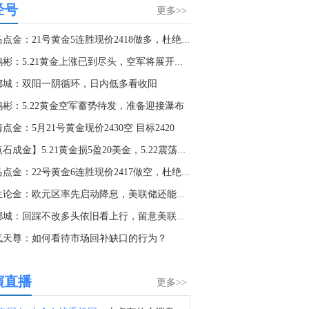
经号
截止至8月4日当周CFTC外汇类非商业持仓报告在金十数据中心更新啦！欢迎点击查看>>
更多>>
1:00
老马点金：21号黄金5连胜现价2418做多，杜绝一切马后炮！
金十数据8月8日讯，美股周五收盘，道指收涨0.28%，标普500指数涨0.6%，纳指涨1.3%。SpaceX(SPCX.O)大涨15.8%，高通(QCOM.O)涨4.6%，英伟达(NVDA.O)涨2.2%。存储概念股多数收跌，SK海力士(SKHY.O)跌近4%，美光科技(MU.O)跌0.4%。纳斯达克中国金龙指数收涨0.7%。光通信板块大涨，Applied Optoelectronics(AAOI.O)涨9%，Lumentum(LITE.O)涨6.2%，康宁(GLW.N)涨5.4%，迈威尔科技(MRVL.O)涨3.8%。
李鸿彬：5.21黄金上涨已到尽头，空军将展开反攻
9:11
都城：双阳一阴循环，日内低多看收阳
据CNN：美国总统特朗普将于下周一为达琳·格雷厄姆（已故参议员林赛·格雷厄姆的妹妹）举行电话集会。
鸿彬：5.22黄金空军蓄势待发，准备迎接瀑布
6:55
点金：5月21号黄金现价2430空 目标2420
美国加州州长纽森：加州正在为首次购买电动汽车的消费者提供数千美元的购车优惠。现在，购买一辆新的电动汽车最高可节省3500美元，购买二手电动汽车最高可节省1750美元。
【点石成金】5.21黄金损5盈20美金，5.22震荡看待
8:41
老马点金：22号黄金6连胜现价2417做空，杜绝一切马后炮！
金十数据8月8日讯，截至当天收盘，纽约商品交易所9月交货的轻质原油期货价格上涨89美分，收于每桶78.18美元，涨幅为1.15%；10月交货的伦敦布伦特原油期货价格上涨1.06美元，收于每桶83.55美元，涨幅为1.29%。
李生论金：欧元区率先启动降息，美联储还能扛多久？
4:08
金都城：回踩不改多头依旧看上行，留意美联储官员讲话
乌克兰总统泽连斯基：在塞尔维亚开始了双边会谈。
气天尊：如何看待市场回补缺口的行为？
1:32
乌克兰总统泽连斯基对美国参议院通过俄罗斯制裁法案表示感谢。
演直播
更多>>
8:54