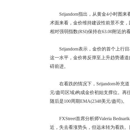
Srijandorn指出，从黄金4小时
术面来看，金价维持建设性前景不变，因
相对强弱指数(RSI)保持在63.00
Srijandorn表示，金价的首个上行
这一水平，金价将反弹至上升趋势通道的上
碍前进。
在看跌的情况下，Srijandorn补充道
元/盎司区域)构成金价初始支撑位。再往
随后是100周期EMA(2348美元/盎司)。
FXStreet首席分析师Valeria B
近，失去看涨势头，但远未转为看跌。