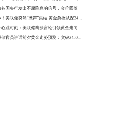
名网友-中金在线手机网：
二十美金的幅
着各国央行发出不愿降息的信号，金价回落
。70一50？。
不妙！美联储突然“鹰声”集结 黄金急挫试探240...
文婷：
带上止损博弈，实时指导， 关注老
经号主页：http://mp.cnfol.com/user/58676
金价心跳时刻：美联储鹰派言论引领黄金走向，24...
美联储官员讲话前夕黄金走势预测：突破2450还是...
名网友-中金在线手机网：
老师好，金现在
样操作？
文婷：
70附近高空，50附近低多，最新策
和实时指导， 关注老师财经号主页：
p://mp.cnfol.com/user/58676