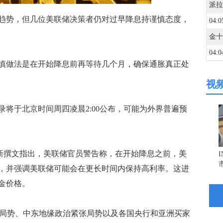
趋势，但几位美联储决策者仍对过早降息持谨慎态度，
04:0
04:0
做法是在开始降息前再等待几个月，确保通胀真正处
视
04:0
于北京时间周四凌晨2:00公布，可能为外界普遍预
04:0
04:0
jandorn最新撰文指出，美联储官员警告称，在开始降息之前，美
，并强调美联储可能会在更长时间内保持高利率。这进
04:0
金价格。
04:0
易紧张局势、中东地缘政治紧张局势以及各国央行和亚洲买家