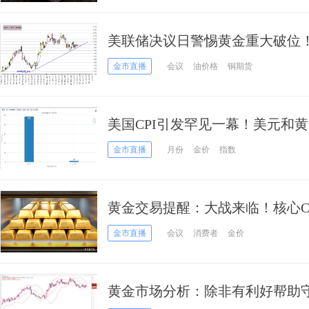
美联储决议日警惕黄金重大破位
油和铜期货最新技术前景分析
金市直播
会议
油价格
铜期货
美国CPI引发罕见一幕！美元和
联储决议恐引发市场更大波动
金市直播
月份
金价
指数
黄金交易提醒：大战来临！核心C
派暂停加息”，金价考验100日均
金市直播
会议
消费者
金价
黄金市场分析：除非有利好帮助守住1