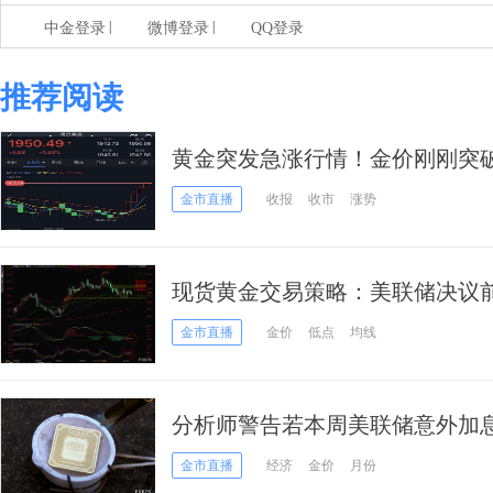
|
|
中金登录
微博登录
QQ登录
推荐阅读
黄金突发急涨行情！金价刚刚突破1
内交易分析
金市直播
收报
收市
涨势
现货黄金交易策略：美联储决议前
压力加大
金市直播
金价
低点
均线
分析师警告若本周美联储意外加息
金市直播
经济
金价
月份