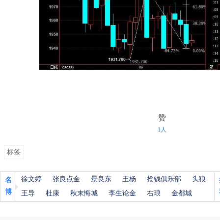
赞
1人
标签
徐文婷
张良点金
景良东
王杨
抢钱俱乐部
头狼
名
博
王导
杜康
秋末悔城
李生论金
右琅
金都城