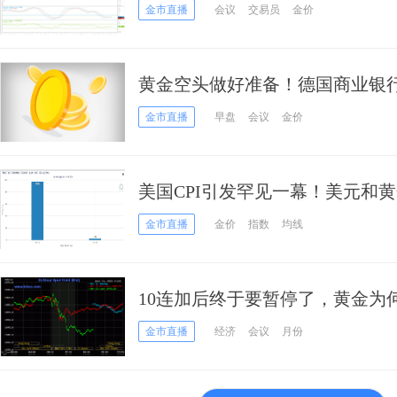
则将跌破该支撑水平
金市直播
会议
交易员
金价
黄金空头做好准备！德国商业银
息敞开大门 金价恐再遭抛售
金市直播
早盘
会议
金价
美国CPI引发罕见一幕！美元和
FXStreet首席分析师黄金技术前
金市直播
金价
指数
均线
10连加后终于要暂停了，黄金为
外引发金价大跌近60美元
金市直播
经济
会议
月份