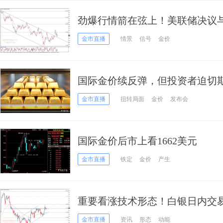
劲爆行情箭在弦上！美联储决议与
元、英镑、日元、澳元和黄金最
金市直播
情景
信号
金价
国际金价续反弹，但投资者迫切
金市直播
扭转局面
金价
发布会
国际金价后市上看1662美元
金市直播
铁定
金价
产生
重要看涨技术形态！白银日内交
银价料飙升逾3%
金市直播
资讯
形态
动能