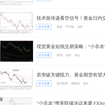
技术面传递看空信号！黄金日内
阻力 否则金价仍可能大跌
金市直播
尾盘
平均线
金价
现货黄金短线交易策略：“小非农
多空等待决战
金市直播
能顶
金价
低点
若突破关键阻力、黄金期货有望大
金、白银、原油和铜最新技术前
金市直播
货币政策
铜期货
涨向
“小非农”携美联储决议来袭 FXSt