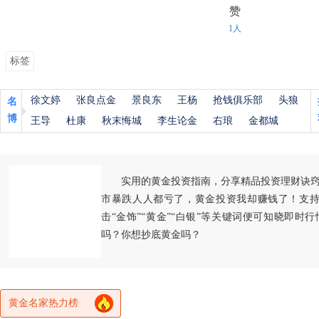
赞
1人
标签
徐文婷
张良点金
景良东
王杨
抢钱俱乐部
头狼
名
博
王导
杜康
秋末悔城
李生论金
右琅
金都城
实用的黄金投资指南，分享精品投资理财诀
市暴跌人人都亏了，黄金投资我却赚钱了！支持
击“金饰”“黄金”“白银”等关键词便可知晓即时
吗？你想抄底黄金吗？
黄金名家热力榜