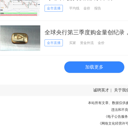
重要支撑 金价恐大跌
金市直播
平均线
金价
报告
全球央行第三季度购金量创纪录
储转向！
金市直播
买家
资金外流
金价
加载更多
诚聘英才
|
关于我
本站所有文章、数据仅供
违法和不
《电子公告服务许可证
《网络文化经营许可证》