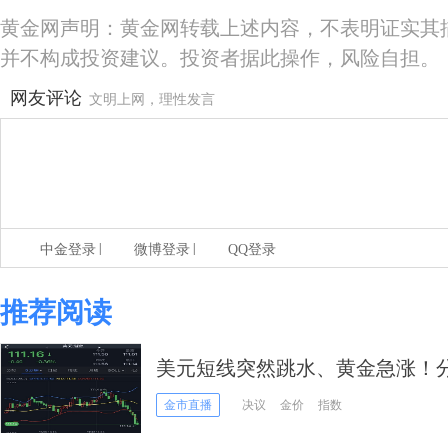
黄金网声明：黄金网转载上述内容，不表明证实其
并不构成投资建议。投资者据此操作，风险自担。
网友评论
文明上网，理性发言
|
|
中金登录
微博登录
QQ登录
推荐阅读
美元短线突然跳水、黄金急涨！
金价恐再大涨逾20美元
金市直播
决议
金价
指数