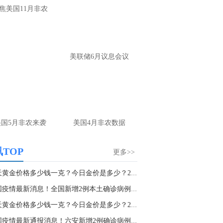
焦美国11月非农
确实没有太大的波动
名网友-中金在线手机网：
黄金怎么做。
财：
操作上，非农前建议观望为主。 若提
美联储6月议息会议
布局，回踩4220-4225附近多，防守4205，
标4245-4265； 反弹4265-4270附近空，防
285，目标4240-20
名网友-中金在线手机网：
老师原油怎么做
财：
上方做空位置在79.5附近可以参与，多
美国5月非农来袭
美国4月非农数据
位置刚刚前面已经回答了，大家可以参考
TOP
更多>>
名网友-中金在线手机网：
原油哪里做多？
谢
今天黄金价格多少钱一克？今日金价是多少？2021...
财：
原油当前大的趋势还是弱势，下方关
支撑在76附近，多单在这个位置附近再去
中国疫情最新消息！全国新增2例本土确诊病例、...
与
今天黄金价格多少钱一克？今日金价是多少？2021...
中国疫情最新通报消息！六安新增2例确诊病例、1...