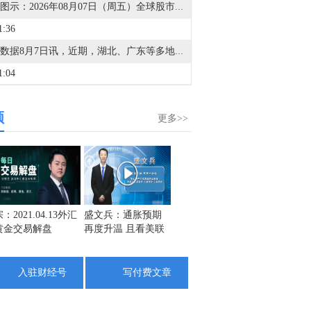
金十图示：2026年08月07日（周五）全球股市指数-欧洲市场（盘初）
1:36
金十数据8月7日讯，近期，湖北、广东等多地县域农商行、村镇银行逆势上调中长期定期存款利率，单次最高上调幅度达33个基点。当前存款市场呈现显著分化格局，部分区域银行持续压降存款成本、下调利率，另有部分地方中小银行反向上调存款报价，双向走势折射出当下县域银行激烈的揽储博弈态势。业内分析指出，本轮中小银行局部加息行情，核心诱因是国有大行重启五年期大额存单引发的资金虹吸效应，但这并不意味着行业存款降息潮全面逆转。若后续行业出现无序高息揽储、利率过快上涨的内卷现象，监管层面或将及时介入干预，规范市场秩序。（21财经）
1:04
SK海力士：计划在韩国龙仁投资35.2万亿韩元用于第二阶段芯片厂建设。
频
0:33
更多>>
海力士：投资将在2031年前完成。
0:23
SK海力士：计划在韩国清州的M17芯片厂投资19.1万亿韩元。
0:06
：2021.04.13外汇
盛文兵：通胀预期
栾雪：4月13日黄金
金市黑
黄金交易解盘
再度升温 且看美联
外汇上证解盘
1742
金十数据8月7日讯，宇树科技股份有限公司董事长、总经理兼首席技术官王兴兴在网上路演时表示，王兴兴表示，2025年度，公司人形机器人出货量已超5500台（纯人形，不含轮式双臂机器人），出货量全球第一，展现出公司凭借核心自研带动商业化先发，在通用机器人领域取得了领先的市场优势地位。（上证报）
储如何应对
1725
8:54
1708
入驻财经号
写付费文章
据也门国家电视台：也门防空部队击落胡塞武装发射至马里卜上空的多架无人机。
6:58