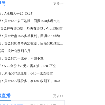
经号
市场消息：美国正在将部分空中加油机从本·古里安机场迁移，以腾出空间缓解旅游旺季对商业民航运输的压力。
更多>>
6:34
：A股猎人手记（5.24）
金十期货8月7日讯，2年期国债期货（TS）主力合约涨0.01%，5年期国债期货（TF）主力合约涨0.03%，10年期国债期货（T）主力合约涨0.04%，30年期国债期货（TL）主力合约涨0.29%。
杜康：黄金1878多三连胜，回撤1878多看突破区间！
5:14
25黄金持有1885空，坚决看1843，今天继续空
金十数据8月7日讯，8月7日下午，国防部新闻发言人陈曦大校就近期涉军问题发布消息。陈曦：日方加快发展进攻性武器的动向日益猖獗、十分危险，值得地区国家高度警惕。事实已经证明，日方所谓“周边安全威胁”只是其突破和平宪法和“专守防卫”规制，加速推进“再军事化”的借口。真正威胁日本安全、地区和平稳定的，恰恰是日本国内谋求扩军备武、加速“再军事化”的妄动。噩梦不能重演，和平需要守护。国际社会必须团结起来、行动起来，共同遏制日本“新型军国主义”成势为患、祸乱世界。（央视军事）
杜康：黄金欧盘1875多单获利，回调1875继续做多！
2:20
杜康：黄金1880多单再次收割，回撤1880继续进多！
泰国财政部长：目标是未来四年实现4%的潜在增长。
赢居：按计划涨到六月
1:06
狼：黄金1870一线多，不破不立
金十数据8月7日讯，香港交易所数据显示：2026年首七个月有104家新上市公司，同比上升96%。2026年首七个月的首次公开招股集资金额为3282亿港元，同比上升154%。2026年首七个月的总集资金额为5280亿港元，同比上升57%。
：5.25金价上冲无力需加油，1885下空
0:54
：原油50均线压制，64.6一线直接空
金十图示：2026年08月07日（周五）投机情绪指数
头狼：黄金1877现价多，在1885收割了，1878继续多
0:24
金十数据8月7日讯，8月7日下午，国防部新闻发言人陈曦大校就近期涉军问题发布消息。陈曦：黄岩岛是中国固有领土，中方持续、和平、有效地对黄岩岛行使主权和管辖权，是唯一有权依据国际法宣布黄岩岛领海基线的国家。菲方有关行径严重侵犯中国领土主权，严重违反国际法与国际关系基本准则，是非法无效的。中方组织演训演练活动，是对菲方侵权挑衅行径的严正警告，是捍卫黄岩岛主权和权益的必要举措，完全正当合法。（国防部发布）
演直播
更多>>
9:25