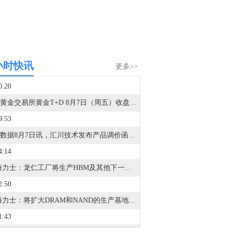
小时快讯
更多>>
0:20
上海黄金交易所黄金T+D 8月7日（周五）收盘上涨0.72%报930.59元/克；上海黄金交易所白银T+D 8月7日（周五）收盘上涨2.44%报15517.0元/千克。
9:53
金十数据8月7日讯，汇川技术发布产品调价函：经公司管理层慎重评估，为确保产品品质稳定及供应链持续可靠，决定对数字能源部分产品，包含储能变流器、变流升压一体机、储能集成系统系列产品进行价格调整，整体涨幅5%-15%，不同产品品类差异化调整。鉴于工程项目规格确认需要一定周期，自2026年8月30日零时起，所有新增订单执行调整后价格。
4:14
SK海力士：龙仁工厂将生产HBM及其他下一代DRAM。
2:50
SK海力士：将扩大DRAM和NAND的生产基地，并根据客户需求增加产能。
1:43