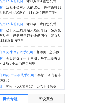
名用户-当前页面：
老师黄金亚盘怎么看
金十数据8月7日讯，中国民航局、国家发展改革委、交通运输部近日联合印发《民用航空发展“十五五”规划》。规划提出，全力建设系统协同的基础设施体系。坚持适度超前、不过度超前，坚持智能化、绿色化、融合化方向，坚持提质存量、做优增量并重，推进基础设施更新和数智化改造，提升安全运营可持续性，率先建成一流设施。全力构建自主可控的创新支撑体系。坚持需求牵引、问题导向，推动低空民用航空安全发展，加快民航数智化转型和科技自立自强，一体推进教育科技人才发展，培育民航新质生产力。（中国民航局）
财：
亚盘不会有太大的波动，操作策略我
8:03
面我也和大家说了，到了点位去参与即可
重要新闻1. 多家光伏龙头回应美国加征关税。2. 光伏硅料八巨头签署倡议：不得低于成本价销售。3. 今年前7个月，我国货物贸易进出口总值30.13万亿元，同比增长了17.3%。4. 国家能源局：加大关键电力装备自主研发，推动电力芯片、特高压组部件等关键技术突破。5. 北京亦庄发布全市首个词元经济政策，每年发放1亿元模型、词元券。个股新闻1. 主力资金流向数据显示，光迅科技主力资金净流入23.28亿元居首位，生益科技、兆易创新、胜宏科技、铜冠铜箔获主力资金净流入居前；中际旭创主力资金净流出53.12亿元居首位，长电科技、新易盛、宁德时代、风华高科主力资金净流出居前。2. 宜春官方：宁德时代锂矿处于停产检修状态。3. 紫金矿业：旗下相关铜矿不属于刚果（金）禁止出口的产品。4. 网宿科技与趋境科技达成战略合作。5. 原实控人艾路明被刑事拘留？三特索道：无从知晓，经营一切正常。6. 北京利尔：洛阳利尔5800kVA脱硅锆电熔炉产出首批成品。7. 维宏股份：已推出用于玻璃基板加工的切裂一体化产品。8. 广钢气体与韩国AirFirst达成长期绑定战略合作。
名用户-当前页面：
老师早，镑日怎么看
财：
磅日从上周开始大幅回落后，短期虽
有反弹，但是整体趋势还是弱势，建议反
213附近参与空单
名网友-中金在线手机网：
老师美日怎么做
财：
美日震荡了一个星期，基本上没有太
的波动，非农前建议观望
名网友-中金在线手机网：
李总，今晚有非
数据没
财：
有的，今天晚间8点半公布非农数据
名网友-中金在线手机网：
谢谢老师
黄金专题
图说黄金
财：
有任何问题均可以提出来交流的，早