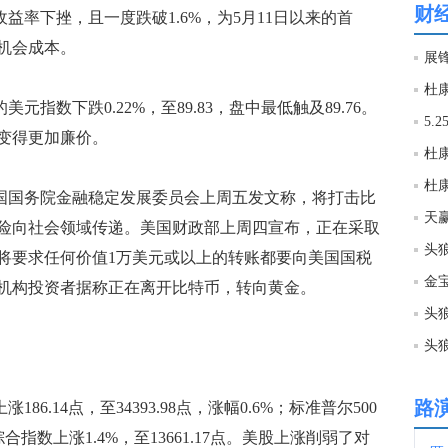
财
益率下挫，且一度跌破1.6%，为5月11日以来的首
15:1
机会成本。
展锋
15:1
数下跌0.22%，至89.83，盘中最低触及89.76。
5.
变得更加廉价。
15:1
国国务院金融稳定发展委员会上周五发文称，将打击比
天
险向社会领域传递。美国财政部上周四宣布，正在采取
15:1
头
将要求任何价值1万美元或以上的转账都要向美国国税
金宝
机构投资者据称正在离开比特币，转向黄金。
15:1
头狼
15:1
路
.14点，至34393.98点，涨幅0.6%；标准普尔500
15:0
综合指数上涨1.4%，至13661.17点。美股上涨削弱了对