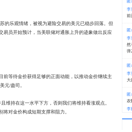
匿
李
15:0
前
苏的乐观情绪，被视为避险交易的美元已稳步回落。但
匿
交易员开始预计，当美联储对通胀上升的迹象做出反应
李
然
弹
匿
李
前等待金价获得足够的正面动能，以推动金价继续主
大
0美元/盎司。
匿
农
，并且维持在这一水平下方，否则我们将维持看涨观点。
李
/盎司分别将对金价构成短期支撑和阻力。
匿
李