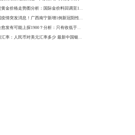
现货黄金价格走势图分析：国际金价料回调至1858...
中国疫情突发消息！广西南宁新增1例新冠阳性 曾...
黄金愈发有可能上探1900？分析：只有收低于这一...
今日汇率：人民币对美元汇率多少 最新中国银行...