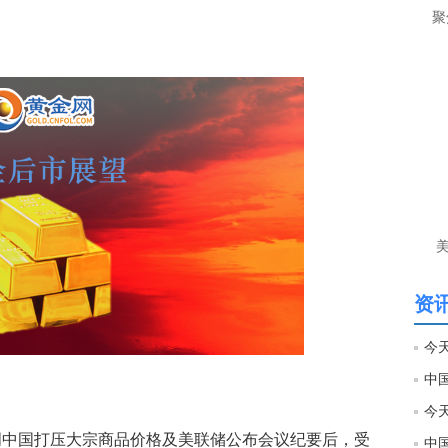
聚
间
匿
李
前
目
守4
匿
李
单
资讯
匿
谢
李
键
参
继上周中国打压大宗商品价格及美联储公布会议纪要后，受