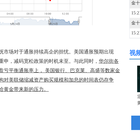
15:2
15:2
市场对于通胀持续高企的担忧。美国通胀预期出现
视
15:2
度重申，减码宽松政策的时机未至。与此同时，
华尔街各
SK
盈亏平衡通胀率上， 美国银行、巴克莱、高盛等数家金
15:2
构对美联储缩减资产购买规模和加息的时间表仍存争
给黄金带来新的压力。
15:2
宗
15:1
15:1