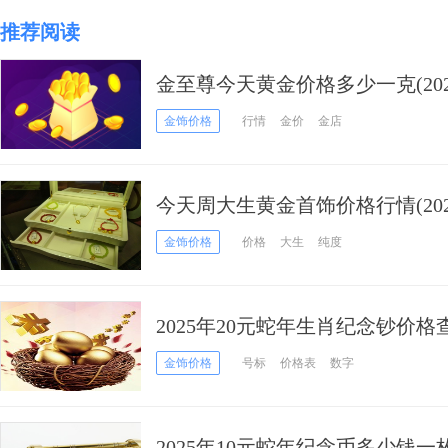
推荐阅读
金至尊今天黄金价格多少一克(2025
金饰价格
行情
金价
金店
今天周大生黄金首饰价格行情(2025
金饰价格
价格
大生
纯度
2025年20元蛇年生肖纪念钞价格查
金饰价格
号标
价格表
数字
2025年10元蛇年纪念币多少钱一枚