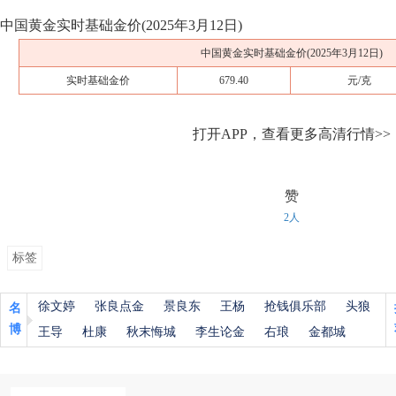
中国黄金实时基础金价(2025年3月12日)
中国黄金实时基础金价(2025年3月12日)
实时基础金价
679.40
元/克
打开APP，查看更多高清行情>>
赞
2人
标签
徐文婷
张良点金
景良东
王杨
抢钱俱乐部
头狼
名
博
王导
杜康
秋末悔城
李生论金
右琅
金都城