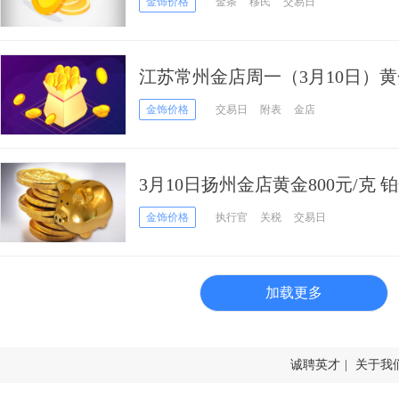
金饰价格
金条
移民
交易日
江苏常州金店周一（3月10日）黄金
金饰价格
交易日
附表
金店
3月10日扬州金店黄金800元/克 铂
金饰价格
执行官
关税
交易日
加载更多
诚聘英才
|
关于我