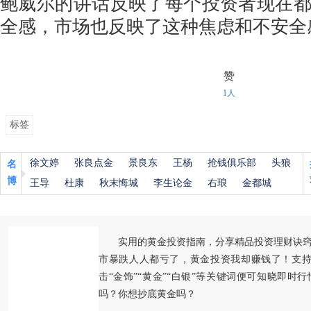
鲍威尔的讲话反映了每个投资者现在
全感，市场也反映了这种焦虑和不安全
赞
1人
标签
徐文婷
张良点金
景良东
王杨
抢钱俱乐部
头狼
名
博
王导
杜康
秋末悔城
李生论金
右琅
金都城
实用的黄金投资指南，分享精品投资理财诀
市暴跌人人都亏了，黄金投资我却赚钱了！支持
击“金饰”“黄金”“白银”等关键词便可知晓即时
吗？你想抄底黄金吗？