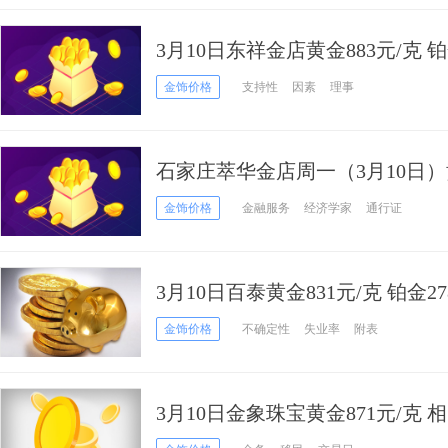
3月10日东祥金店黄金883元/克 铂
金饰价格
支持性
因素
理事
石家庄萃华金店周一（3月10日）黄
金饰价格
金融服务
经济学家
通行证
3月10日百泰黄金831元/克 铂金27
金饰价格
不确定性
失业率
附表
3月10日金象珠宝黄金871元/克
变