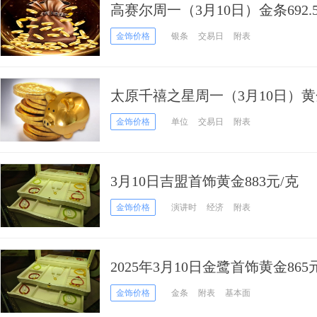
高赛尔周一（3月10日）金条692.
金饰价格
银条
交易日
附表
太原千禧之星周一（3月10日）黄金
金饰价格
单位
交易日
附表
3月10日吉盟首饰黄金883元/克
金饰价格
演讲时
经济
附表
2025年3月10日金鹭首饰黄金865元
金饰价格
金条
附表
基本面