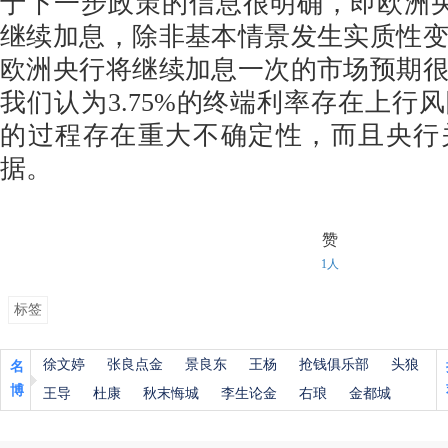
于下一步政策的信息很明确，即欧洲
继续加息，除非基本情景发生实质性
欧洲央行将继续加息一次的市场预期
我们认为3.75%的终端利率存在上行
的过程存在重大不确定性，而且央行
据。
赞
1人
标签
徐文婷
张良点金
景良东
王杨
抢钱俱乐部
头狼
名
博
王导
杜康
秋末悔城
李生论金
右琅
金都城