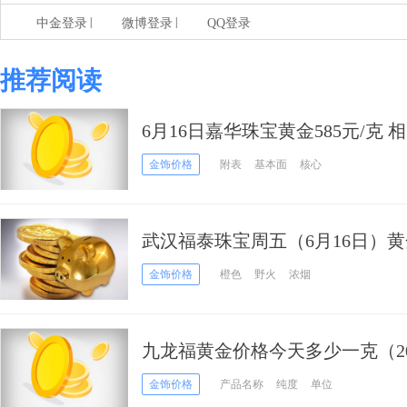
|
|
中金登录
微博登录
QQ登录
推荐阅读
6月16日嘉华珠宝黄金585元/克 
金饰价格
附表
基本面
核心
武汉福泰珠宝周五（6月16日）黄金
金饰价格
橙色
野火
浓烟
九龙福黄金价格今天多少一克（202
金饰价格
产品名称
纯度
单位