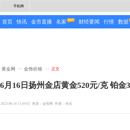
手机网
首页
快讯
金市直播
名家
财经要闻
行情
数据
黄金网
金饰价格
>>
>>
正文
6月16日扬州金店黄金520元/克 铂金3
2023-06-16 15:44:02
来源：金投网
作者：佚名