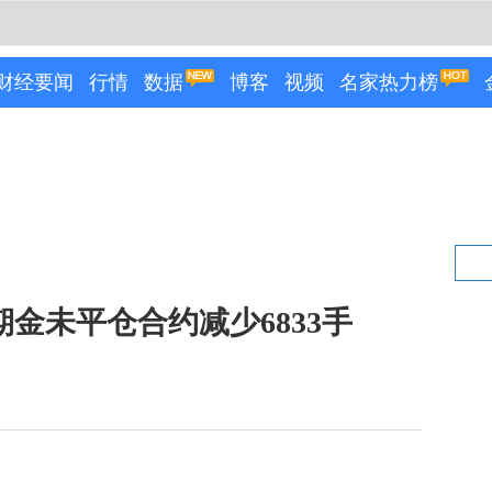
财经要闻
行情
数据
博客
视频
名家热力榜
2月期金未平仓合约减少6833手