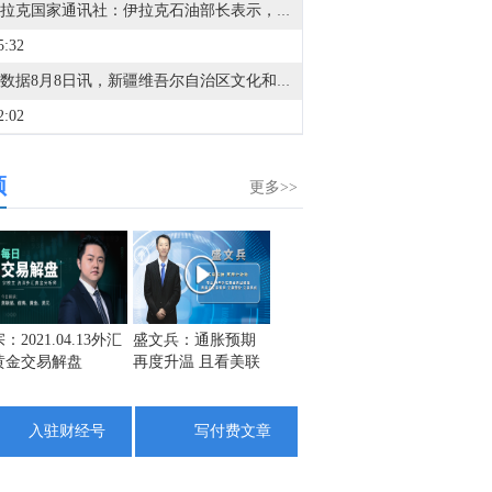
据伊拉克国家通讯社：伊拉克石油部长表示，巴格达正与伊朗进行谈判，以允许伊拉克石油出口，但相关安排尚未生效。
5:32
金十数据8月8日讯，新疆维吾尔自治区文化和旅游厅今日（8月8日）发布通报，为持续优化旅游环境，更大力度惠及广大游客，新疆维吾尔自治区文化和旅游厅联合有关部门指导全区4A级及以上涉收取自驾服务费的旅游景区，对收费模式和标准作出优化调整。各景区制定优化调整方案，按程序报备后，将原按“人”收费、按“车”收费全部调整为按“车”收费，根据不同车型（以机动车行驶证核定载人数为准）：5座及以下价格均不超过120元/车，6至7座不超过180元/车，8至19座不超过300元/车，20座及以上不超过600元/车。（央视新闻）
2:02
金十数据8月8日讯，江波龙公告称，公司完成向特定对象发行股票，实际发行660.71万股，发行价格为560.00元/股，募集资金总额37亿元，扣除发行费用后净额36.68亿元。发行对象最终确定为21家，包括易方达基金、金长江、赵启祥、贺伟等，限售期均为6个月。
频
8:34
更多>>
据俄新社：俄罗斯国防部表示，在乌克兰哈尔科夫地区夺取伊万尼夫卡。
3:48
印度食品监管机构已向全球最大洋酒公司帝亚吉欧发出通知，警告其关于一款本土威士忌品牌“在美国橡木桶中熟成”的说法具有误导性。
4:43
：2021.04.13外汇
盛文兵：通胀预期
栾雪：4月13日黄金
金市黑
黄金交易解盘
再度升温 且看美联
外汇上证解盘
1742
地方当局表示，俄罗斯克拉斯诺达尔地区伊尔斯基石油炼油厂火灾已扑灭。
储如何应对
1725
6:09
1708
入驻财经号
写付费文章
美国参议院确认托德布兰奇将担任美国司法部长。
8:09