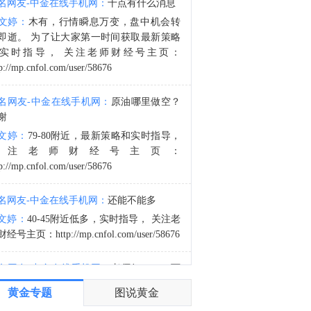
名网友-中金在线手机网：
十点有什么消息
金十数据8月8日讯，美国联邦航空局7日通报，一架重型直升机当天在犹他州灭火时坠毁，机上两人生死未卜。另外，在俄勒冈州，一名推土机操作员在野火中丧生。（央视新闻）
文婷：
木有，行情瞬息万变，盘中机会转
2:39
即逝。 为了让大家第一时间获取最新策略
利比亚扎维亚炼油厂：周六无人机袭击了一个未处理的石脑油罐，导致泄漏，目前情况已得到控制。
实时指导， 关注老师财经号主页：
p://mp.cnfol.com/user/58676
名网友-中金在线手机网：
原油哪里做空？
谢
文婷：
79-80附近，最新策略和实时指导，
关注老师财经号主页：
p://mp.cnfol.com/user/58676
名网友-中金在线手机网：
还能不能多
文婷：
40-45附近低多，实时指导， 关注老
经号主页：http://mp.cnfol.com/user/58676
名网友-中金在线手机网：
老师好，4345可
多吗？
黄金专题
图说黄金
文婷：
40-45附近多，带上止损博弈，为了