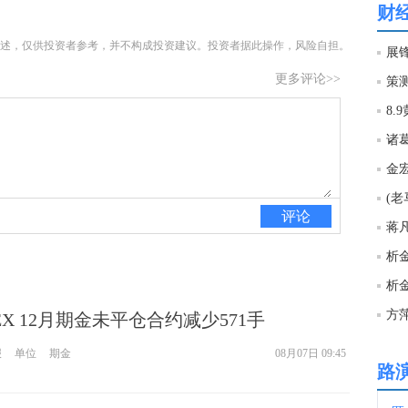
财
16:1
述，仅供投资者参考，并不构成投资建议。投资者据此操作，风险自担。
展锋
更多评论>>
16:0
8
16:0
15:5
评论
析
15:4
析
方
MEX 12月期金未平仓合约减少571手
15:3
报
单位
期金
08月07日 09:45
路
15:2