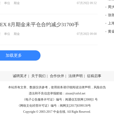
报
单位
期金
07月29日 09:32
匿
度
徐
师财
MEX 8月期金未平仓合约减少31700手
报
单位
期金
07月28日 09:00
匿
怎
徐
略
加载更多
htt
诚聘英才
|
关于我们
|
合作伙伴
|
法律声明
|
征稿启事
本站所有文章、数据仅供参考，使用前务请仔细阅读
法律声明
，风险自负
违法和不良信息举报邮箱：
zixun@cnfol.net
《电子公告服务许可证》编号：闽通信互联网 [2008]1 号
《网络文化经营许可证》编号：闽网文[2017]6399130号
Copyright © 2003-2017 中金在线. All Right Reserved.