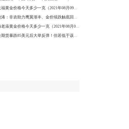
名网友-中金在线手机网：
二十美金的幅
周大福黄金价格今天多少一克（2021年08月09日）
。70一50？。
张尧浠：非农助力鹰翼渐丰、金价续跌触底回升仍...
文婷：
带上止损博弈，实时指导， 关注老
经号主页：http://mp.cnfol.com/user/58676
上海老庙黄金价格今天多少一克（2021年08月09日...
黄金期货暴跌85美元后大举反弹！但若低于该位 ...
名网友-中金在线手机网：
老师好，金现在
样操作？
文婷：
70附近高空，50附近低多，最新策
和实时指导， 关注老师财经号主页：
p://mp.cnfol.com/user/58676