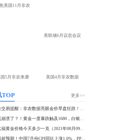
大家第一时间获取最新策略和实时指
焦美国11月非农
导， 关注老师财经号主页：
p://mp.cnfol.com/user/58676
名网友-中金在线手机网：
黄金多，看到什
美联储6月议息会议
位置呢？
文婷：
冲破75，看85-4400附近，行情瞬息
变，盘中机会转瞬即逝。 为了让大家第一
间获取最新策略和实时指导， 关注老师财
主页：http://mp.cnfol.com/user/58676
美国5月非农来袭
美国4月非农数据
名网友-中金在线手机网：
能回撤到30
文婷：
先看破了40会到30，最新策略和实
TOP
更多>>
时指导， 关注老师财经号主页：
p://mp.cnfol.com/user/58676
黄金交易提醒：非农数据亮眼金价早盘狂跌！本周...
彻底崩溃了？！黄金一度暴跌触及1680，白银更是...
名网友-中金在线手机网：
止损多少 老师
周六福黄金价格今天多少一克（2021年08月09日）...
文婷：
7美金
涨幅超预期！中国7月份CPI同比上涨1.0%，PPI同...