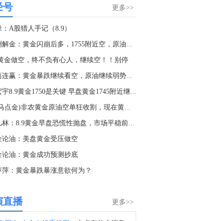
经号
金十数据8月8日讯，美国财长贝森特8月6日在接受美国全国广播公司采访时表示，霍尔木兹海峡永远不会恢复到原来的样子，但他强调，这不是伊朗方面所描绘的那种对伊朗有利的局面，而是指霍尔木兹海峡将失去当前能源运输“咽喉要道”的地位。贝森特说，在未来两年内，霍尔木兹海峡将“变得无关紧要”，原本通过海峡运输的能源中将有超过50%或70%改由地下管道输送。（CCTV国际时讯）
更多>>
4:49
：A股猎人手记（8.9）
乌克兰军方表示，乌克兰军队袭击了俄罗斯的伊尔斯基和西兹兰石油精炼厂，导致火灾发生。
策测解金：黄金闪崩后多，1755附近空，原油高空不变
5:48
.9黄金做空，终不负有心人，继续空！！别停
金十数据8月8日讯，美国参议院周六通过了一项临时措施，为联邦机构提供资金至12月11日，此举旨在避免在11月中期选举前数周发生灾难性的联邦政府停摆。另据福克斯新闻报道，本次投票结果为90票赞成、6票反对，参议员达琳·格雷厄姆（共和党-南卡罗来纳州）投了弃权票。这并不一定能完全避免政府停摆，但有助于防止10月1日（政府新财年开始之日）出现停摆。众议院休会归来后仍需就该法案协调一致。
诸葛连赢：黄金暴跌继续看空，原油继续弱势调整。
1:48
金宏宇8.9黄金1750是关键 早盘黄金1745附近继续空
美国参议院通过临时拨款法案，以避免选举前夕出现政府停摆。
(老马点金)非农黄金原油空单狂收割，现在黄金1740空。
0:27
蒋凡林：8.9黄金早盘恐慌性抛盘，市场平稳前多看少动
金十数据8月8日讯，美国彭博社8月7日援引知情人士的话报道，美国国防部计划在今年年底前对其正在建设的“金穹”天基导弹防御系统进行首次测试。今年4月，美国太空部队宣布与包括太空探索技术公司、洛克希德-马丁公司在内的12家公司签订合同，研发“金穹”系统中可拦截导弹的天基拦截器。报道援引匿名消息人士的话称，如果拦截导弹系统的地面测试在今年年底前顺利完成，政府准备向相关公司支付6000万美元。此外，预计美国太空部队将从2030年起向通过最终测试的团队采购该系统。（CCTV国际时讯）
金论油：美盘黄金受压做空
5:20
金论油：黄金成功预测抄底
金十数据8月8日讯，今天13时，台风“白海豚”中心位于距离浙江省温州市东偏南方向约465公里的洋面上，中心附近最大风力14级，45米/秒。虽然离浙江还有一定距离，但“白海豚”外围云系今天上午已经在江苏南部、安徽东南部、浙江等地激发出对流。明天，台风登陆前后，华东降雨进一步增强，江苏南部、安徽东南部、上海、浙江大部将有大到暴雨，其中上海南部、浙江东部有特大暴雨，局地日降雨量将达到400毫米甚至500毫米以上，极端性较强，需注意防范。（央视新闻）
萍萍：黄金暴跌暴涨意欲何为？
7:57
据国际文传电讯社：俄罗斯称无人机袭击了一艘运载乌克兰军队武器的船只，地点位于敖德萨东部。
演直播
更多>>
2:08