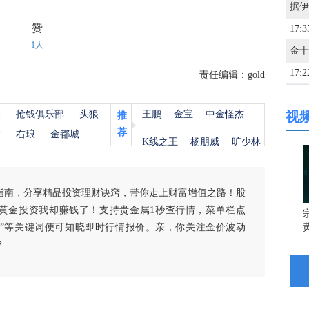
赞
17:3
1人
17:2
责任编辑：gold
杨
抢钱俱乐部
头狼
王鹏
金宝
中金怪杰
视
推
17:0
荐
金
右琅
金都城
K线之王
杨朋威
旷少林
17:0
指南，分享精品投资理财诀窍，带你走上财富增值之路！股
16:4
黄金投资我却赚钱了！支持贵金属1秒查行情，菜单栏点
宗
白银”等关键词便可知晓即时行情报价。亲，你关注金价波动
？
16:3
16:2