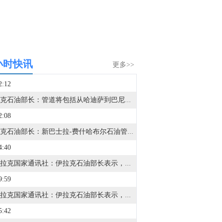
小时快讯
更多>>
2:12
伊拉克石油部长：管道将包括从哈迪萨到巴尼亚斯的支线、泵站和储存设施。
2:08
伊拉克石油部长：新巴士拉-费什哈布尔石油管道预计成本不超过150亿美元。
4:40
据伊拉克国家通讯社：伊拉克石油部长表示，新管道输送能力为每日200万桶。
9:59
据伊拉克国家通讯社：伊拉克石油部长表示，伊拉克目前日产270万桶，出口一半产量。
5:42