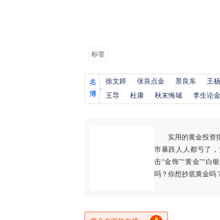
标签
徐文婷
张良点金
景良东
王
名
博
王导
杜康
秋末悔城
李生论
实用的黄金投资
市暴跌人人都亏了，
击“金饰”“黄金”“
吗？你想抄底黄金吗