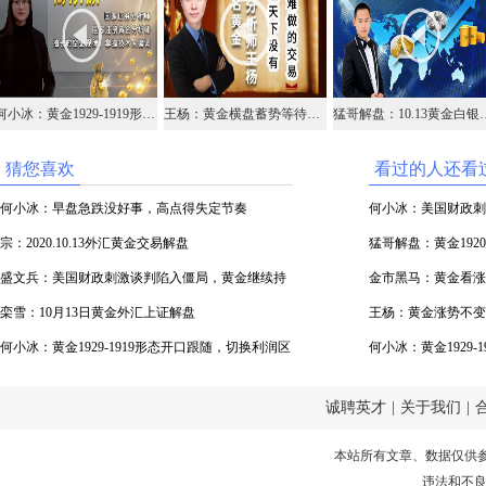
何小冰：黄金1929-1919形态开口跟随，切换利润区间
王杨：黄金横盘蓄势等待拉升，早盘1918支撑继续多！
猛哥解盘：10.13
猜您喜欢
看过的人还看
何小冰：早盘急跌没好事，高点得失定节奏
何小冰：美国财政刺
宗：2020.10.13外汇黄金交易解盘
猛哥解盘：黄金1920
盛文兵：美国财政刺激谈判陷入僵局，黄金继续持
金市黑马：黄金看涨
有1926区域空
栾雪：10月13日黄金外汇上证解盘
王杨：黄金涨势不变
何小冰：黄金1929-1919形态开口跟随，切换利润区
何小冰：黄金1929
间
间
诚聘英才
|
关于我们
|
本站所有文章、数据仅供
违法和不