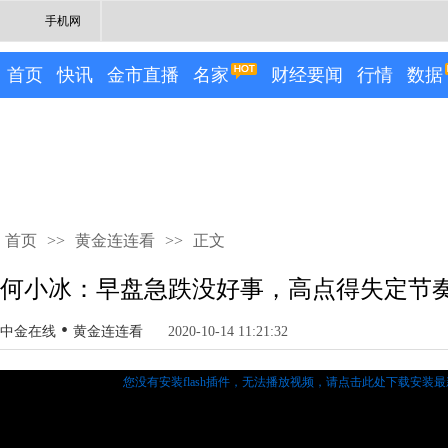
手机网
首页
快讯
金市直播
名家
财经要闻
行情
数据
首页
>>
黄金连连看
>>
正文
何小冰：早盘急跌没好事，高点得失定节
•
中金在线
黄金连连看
2020-10-14 11:21:32
您没有安装flash插件，无法播放视频，
请点击此处下载安装最新的