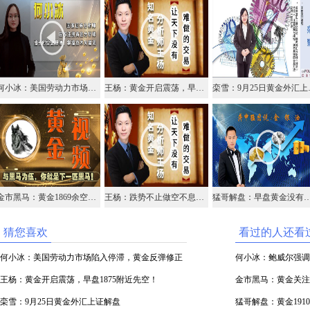
何小冰：美国劳动力市场陷入停滞，黄金反弹修正
王杨：黄金开启震荡，早盘1875附近先空！
栾雪：9
金市黑马：黄金1869余空继续看1848，关注1848止跌多
王杨：跌势不止做空不息！黄金早盘1870下继续空！
猛哥解盘：早盘黄金没有延续下跌，亚
猜您喜欢
看过的人还看
何小冰：美国劳动力市场陷入停滞，黄金反弹修正
何小冰：鲍威尔强调
王杨：黄金开启震荡，早盘1875附近先空！
金市黑马：黄金关注19
栾雪：9月25日黄金外汇上证解盘
猛哥解盘：黄金19