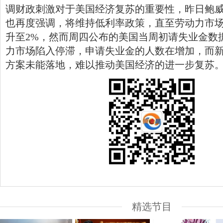
调财政刺激对于美国经济复苏的重要性，昨日鲍
也再度强调，将维持低利率政策，直至劳动力市
升至2%，然而周四公布的美国当周初请失业金数
力市场陷入停滞，申请失业金的人数在增加，而
方案未能落地，难以推动美国经济的进一步复苏
精选节目