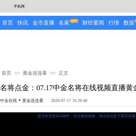
手机网
首页
快讯
金市直播
名家
财经要闻
行情
数据
首页
>>
黄金连连看
>>
正文
名将点金：07.17中金名将在线视频直播
•
中金在线
黄金连连看
2020-07-17 16:20:46
您没有安装flash插件，无法播放视频，
请点击此处下载安装最新的