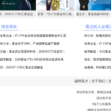
宗：2020.07.17外汇黄金交易解盘
栾雪：7月17日黄金外汇视频解盘
盛文兵：黄金跌破1800关口，反弹
猜您喜欢
看过的人还看
名将点金：07.17中金名将在线视频直播黄金外汇原
何小冰：欧佩克部长
油
何小冰：黄金失守1800，产油国降低减产规模
哪个更吸引？
名将点金：07.15
王杨：黄金高位震荡何时休，日内1815下还是空！
油
猛哥解盘：今日黄金守
猛哥解盘：日内黄金1793-1803区间高沽低渣布局
张志：需求预期增加
宗：2020.07.17外汇黄金交易解盘
金都城：时间窗口到
诚聘英才
|
关于我们
|
本站所有文章、数据仅供
违法和不
《电子公告服务许可证
《网络文化经营许可证》