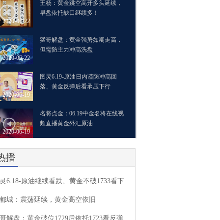
王杨：黄金跳空高开多头延续，
早盘依托缺口继续多！
2020-06-22
猛哥解盘：黄金强势如期走高，
但需防主力冲高洗盘
2020-06-22
图灵6.19-原油日内谨防冲高回
落、黄金反弹后看承压下行
2020-06-19
名将点金：06.19中金名将在线视
频直播黄金外汇原油
2020-06-19
热播
灵6.18-原油继续看跌、黄金不破1733看下
都城：震荡延续，黄金高空依旧
哥解盘：黄金破位1729后依托1723看反弹