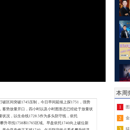
本周
间突破1745压制，今日早间延续上探1751，强势
1
图
，蓄势放量开口，四小时以及小时图形态已经处于放量状
状况，以生命线1728.5作为多头防守线，依托
2
金
将有望攀升寻找1758和1765区域。早盘依托1740向上破位新
3
猛
黄金亚盘修正不破1740，午后防守低点看多攀升找寻