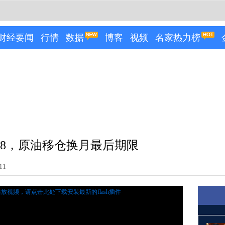
财经要闻
行情
数据
博客
视频
名家热力榜
58，原油移仓换月最后期限
11
播放视频，
请点击此处下载安装最新的flash插件