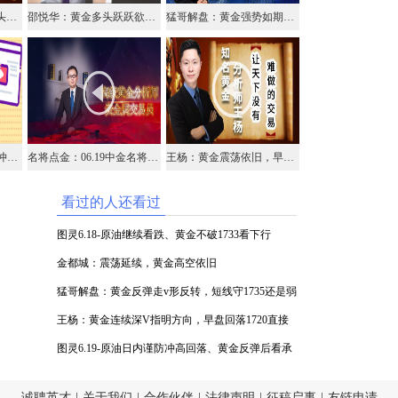
王杨：黄金跳空高开多头延续，早盘依托缺口继续多！
邵悦华：黄金多头跃跃欲试，非美继续关注空头机会
猛哥解盘：黄金强势如期走高，但需防主力冲高洗盘
图灵6.19-原油日内谨防冲高回落、黄金反弹后看承压下行
名将点金：06.19中金名将在线视频直播黄金外汇原油
王杨：黄金震荡依旧，早盘118附近先多！
看过的人还看过
图灵6.18-原油继续看跌、黄金不破1733看下行
金都城：震荡延续，黄金高空依旧
猛哥解盘：黄金反弹走v形反转，短线守1735还是弱
势！
王杨：黄金连续深V指明方向，早盘回落1720直接
干多！
图灵6.19-原油日内谨防冲高回落、黄金反弹后看承
压下行
诚聘英才
|
关于我们
|
合作伙伴
|
法律声明
|
征稿启事
|
友链申请