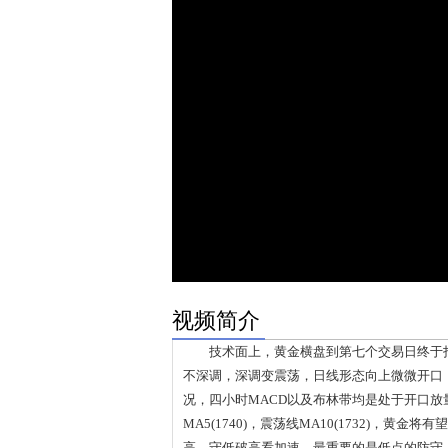
视频简介
技术面上，黄金横盘到第七个交易日终于打破区
不深调，深调变震荡，日线形态向上微微开口
况，四小时MACD以及布林带均是处于开口放量
MA5(1740)，震荡线MA10(1732)，黄金
高，守低破高看加速，最重要的是低点的防守。