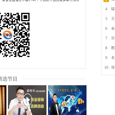
4
猛
5
王
6
金
7
宗
8
图
9
名
10
张
精选节目