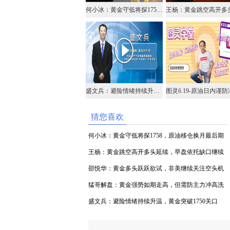
何小冰：黄金守低将探1758，原油移仓换月最后期限
盛文兵：避险情绪持续升温，黄金突破1750关口
猜您喜欢
何小冰：黄金守低将探1758，原油移仓换月最后期
限
王杨：黄金跳空高开多头延续，早盘依托缺口继续
多！
邵悦华：黄金多头跃跃欲试，非美继续关注空头机
会
猛哥解盘：黄金强势如期走高，但需防主力冲高洗
盘
盛文兵：避险情绪持续升温，黄金突破1750关口