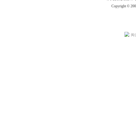
Copyright © 20
闽公